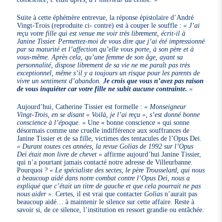
Suite à cette éphémère entrevue, la réponse épistolaire d’André
Vingt-Trois (reproduite ci- contre) est à couper le souffle :
« J’ai
reçu votre fille qui est venue me voir très librement, écrit-il à
Janine Tissier. Permettez-moi de vous dire que j’ai été impressionné
par sa maturité et l’affection qu’elle vous porte, à son père et à
vous-même. Après cela, qu’une femme de son âge, ayant sa
personnalité, dispose librement de sa vie ne me paraît pas très
exceptionnel, même s’il y a toujours un risque pour les parents de
vivre un sentiment d’abandon.
Je crois que vous n’avez pas raison
de vous inquiéter car votre fille ne subit aucune contrainte.
»
Aujourd’hui, Catherine Tissier est formelle :
« Monseigneur
Vingt-Trois, en se disant « Voilà, je l’ai reçu », s’est donné bonne
conscience à l’époque. »
Une « bonne conscience » qui sonne
désormais comme une cruelle indifférence aux souffrances de
Janine Tissier et de sa fille, victimes des tentacules de l’Opus Dei.
« Durant toutes ces années, la revue Golias de 1992 sur l’Opus
Dei était mon livre de chevet »
affirme aujourd’hui Janine Tissier,
qui n’a pourtant jamais contacté notre adresse de Villeurbanne.
Pourquoi ?
« Le spécialiste des sectes, le père Trousselard, qui nous
a beaucoup aidé dans notre combat contre l’Opus Dei, nous a
expliqué que c’était un titre de gauche et que cela pourrait ne pas
nous aider »
. Certes, il est vrai que contacter
Golias
n’aurait pas
beaucoup aidé… à maintenir le silence sur cette affaire. Reste à
savoir si, de ce silence, l’institution en ressort grandie ou entâchée.