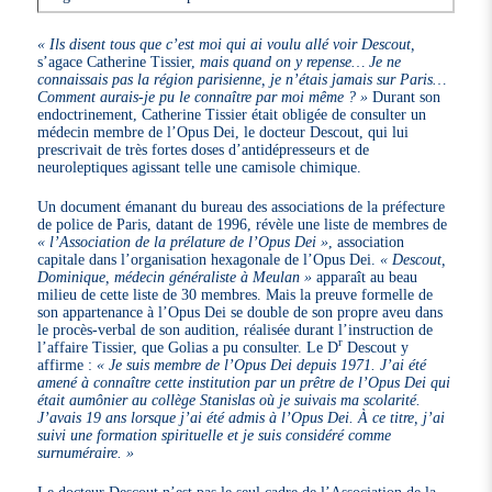
« Ils disent tous que c’est moi qui ai voulu allé voir Descout,
s’agace Catherine Tissier,
mais quand on y repense… Je ne
connaissais pas la région parisienne, je n’étais jamais sur Paris…
Comment aurais-je pu le connaître par moi même ? »
Durant son
endoctrinement, Catherine Tissier était obligée de consulter un
médecin membre de l’Opus Dei, le docteur Descout, qui lui
prescrivait de très fortes doses d’antidépresseurs et de
neuroleptiques agissant telle une camisole chimique.
Un document émanant du bureau des associations de la préfecture
de police de Paris, datant de 1996, révèle une liste de membres de
« l’Association de la prélature de l’Opus Dei »
, association
capitale dans l’organisation hexagonale de l’Opus Dei.
« Descout,
Dominique, médecin généraliste à Meulan »
apparaît au beau
milieu de cette liste de 30 membres. Mais la preuve formelle de
son appartenance à l’Opus Dei se double de son propre aveu dans
le procès-verbal de son audition, réalisée durant l’instruction de
r
l’affaire Tissier, que Golias a pu consulter. Le D
Descout y
affirme :
« Je suis membre de l’Opus Dei depuis 1971. J’ai été
amené à connaître cette institution par un prêtre de l’Opus Dei qui
était aumônier au collège Stanislas où je suivais ma scolarité.
J’avais 19 ans lorsque j’ai été admis à l’Opus Dei. À ce titre, j’ai
suivi une formation spirituelle et je suis considéré comme
surnuméraire. »
Le docteur Descout n’est pas le seul cadre de l’Association de la