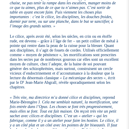
chaise, ne pas tenir la rampe dans les escaliers, manger moins de
ce que tu aimes, plus de ce que tu n’aimes pas. C’est sortir de
table en ayant encore faim. Puis viennent les choses plus
importantes : c’est le cilice, les disciplines, les douches froides,
dormir par terre, ou sur une planche, dans le but se sanctifier, à
l’image des grands saints. »
Le cilice, après avoir été, selon les siècles, en crin ou en étoffe
rude, est devenu – grâce à l’âge de fer – un petit collier de métal à
pointe qui rentre dans la peau de la cuisse pour la blesser. Quant
aux disciplines, il s’agit de fouets de cordes. Utilisés officiellement
comme « moyen de pénitence », les mortifications sont prescrites
dans les sectes par de nombreux gourous car elles sont un excellent
moyen de culture, chez l’adepte, de la haine de soi pouvant
générer des schizophrénies, mais surtout, construisent un cercle
vicieux d’endoctrinement et d’accoutumance à la douleur que la
lecture du désormais classique
« La mécanique des sectes »
, écrit
r
par le D
Jean-Marie Abgrall, révèle sporadiquement selon les
chapitres.
« Très vite, ma directrice m’a donné cilice et disciplines,
reprend
Marie-Bérengère J.
Cela me semblait naturel, la mortification, une
fois entrée dans l’Opus. Les choses se font très progressivement,
mais elles se font. Tout est fait maison. On reçoit très vite un petit
sachet avec cilices et disciplines. C’est un « atelier » qui les
fabrique, comme il y a un atelier pour faire les hosties. Le cilice, il
y a un côté plat et un côté avec les pointes de fer biseautés. Il faut