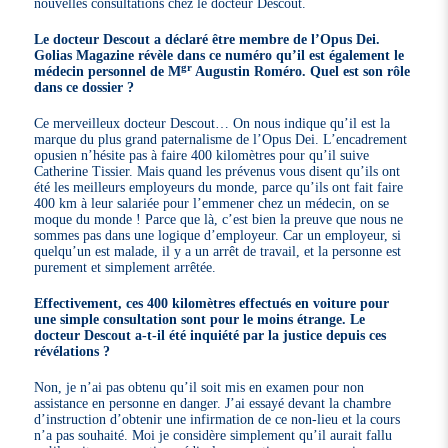
nouvelles consultations chez le docteur Descout.
Le docteur Descout a déclaré être membre de l’Opus Dei.
Golias Magazine révèle dans ce numéro qu’il est également le
gr
médecin personnel de M
Augustin Roméro. Quel est son rôle
dans ce dossier ?
Ce merveilleux docteur Descout… On nous indique qu’il est la
marque du plus grand paternalisme de l’Opus Dei. L’encadrement
opusien n’hésite pas à faire 400 kilomètres pour qu’il suive
Catherine Tissier. Mais quand les prévenus vous disent qu’ils ont
été les meilleurs employeurs du monde, parce qu’ils ont fait faire
400 km à leur salariée pour l’emmener chez un médecin, on se
moque du monde ! Parce que là, c’est bien la preuve que nous ne
sommes pas dans une logique d’employeur. Car un employeur, si
quelqu’un est malade, il y a un arrêt de travail, et la personne est
purement et simplement arrêtée.
Effectivement, ces 400 kilomètres effectués en voiture pour
une simple consultation sont pour le moins étrange. Le
docteur Descout a-t-il été inquiété par la justice depuis ces
révélations ?
Non, je n’ai pas obtenu qu’il soit mis en examen pour non
assistance en personne en danger. J’ai essayé devant la chambre
d’instruction d’obtenir une infirmation de ce non-lieu et la cours
n’a pas souhaité. Moi je considère simplement qu’il aurait fallu