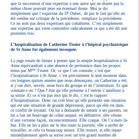
que la succession d’une expertise à une autre qui ne disent pas la
même chose pouvait jeter un éventuel doute. Moi je dis
r
simplement que l’expertise du D
Dubec, de par le fait qu’elle ait
été rendue sur critique de la précédente, remplace la précédente.
Ce ne sont pas deux expertises qui cohabitent. C’est simplement
une expertise qui vient contredire radicalement ce qui a été dit une
première fois.
L’hospitalisation de Catherine Tissier à l’hôpital psychiatrique
de St Anne fut également invoquée.
La juge essaie de laisser à penser que la simple hospitalisation à St
Anne équivaudrait à une absence de pertinence dans les propos
me
tenus par M
Tissier. Or, ce que l’on constate, c’est que
l’hospitalisation à St Anne, c’est précisément le seul moment dans
ces longues quinze années que nous dénonçons, où Catherine a été,
si j’ose dire, sevrée, mise hors du groupe et de l’institution. Et que
constate-t-on ? Que l’état qu’elle présente à l’entrée s’améliore à
sa sortie. Et ce n’est pas moi qui le dis, c’est le rapport
d’hospitalisation. Donc on voit bien qu’elle présente une situation
qui est une situation de grande dépression, parce qu’elle est dans
ce conflit de loyauté. On lui a demandé de mentir à ses parents, on
lui a fait un bourrage de crâne auquel, en définitive, elle résiste
d’une certaine façon, inconsciemment. Elle craque. On l’a mets là-
bas. Elle ne les a plus sur le dos toute la journée, elle a arrêté de
travailler, et cela va beaucoup mieux. Elle ressort, et elle repart
immédiatement après sa sortie avec un très grand nombre de