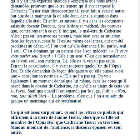
qu’il y ait une expertise médicale -expertise que nous avions
demandée- prouvant que le traitement qu’il avait imposé à
Catherine Tissier était disproportionné, et en fait n’avait d’autre
but que de la maintenir là où elle était, dans la situation dans
laquelle elle était. Et enfin, et surtout, il y a dans les documents
saisis du docteur Descout, dans le dossier médical, des preuves
que, contrairement à ce qu’il indique, le mal-être de Catherine
n’était pas en lien avec ses parents, mais bien avec sa situation
dans les foyers successifs. Il existe même des lettres, qui ont été
produites au débat, où l’on voit qu’elle demande à lui parler, seul
à seul. C’est étonnant qu’un patient dise à son médecin :
« Je veux
vous parler seul à seul » !
Cela a un sens. C’est que normalement
on le voit seul, son médecin. Là, elle ne le voyait pas seule.
Durant la consultation, il y avait toujours quelqu’un de l’Opus
Dei. Et elle demandait de façon dérogatoire qu’elle puisse avoir
une « consultation normale ». Elle ne l’a pas eu. On voit
également à un moment donné que lui même, dans les notes qu’il
prend dans le dossier de Catherine, dit qu’elle se plaint de cette vie
au foyer. Sauf que quand il est entendu par le juge, il dit :
« Non,
non, tout allait bien »
. Le problème, c’est que l’on a au sein du
groupe un mensonge qui est systématisé.
Ce qui est assez surprenant, ce sont les lettres de prélats qui
affirment à la mère de Janine Tissier, alors que sa fille est
membre de l’Opus Dei, que Catherine Tissier va très bien.
Mais au moment de l’audience, le discours opusien est tout
autre.