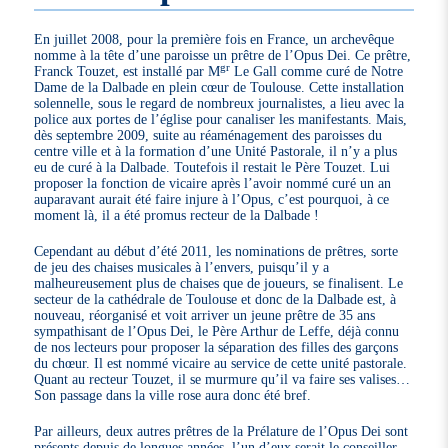
En juillet 2008, pour la première fois en France, un archevêque
nomme à la tête d’une paroisse un prêtre de l’Opus Dei. Ce prêtre,
gr
Franck Touzet, est installé par M
Le Gall comme curé de Notre
Dame de la Dalbade en plein cœur de Toulouse. Cette installation
solennelle, sous le regard de nombreux journalistes, a lieu avec la
police aux portes de l’église pour canaliser les manifestants. Mais,
dès septembre 2009, suite au réaménagement des paroisses du
centre ville et à la formation d’une Unité Pastorale, il n’y a plus
eu de curé à la Dalbade. Toutefois il restait le Père Touzet. Lui
proposer la fonction de vicaire après l’avoir nommé curé un an
auparavant aurait été faire injure à l’Opus, c’est pourquoi, à ce
moment là, il a été promus recteur de la Dalbade !
Cependant au début d’été 2011, les nominations de prêtres, sorte
de jeu des chaises musicales à l’envers, puisqu’il y a
malheureusement plus de chaises que de joueurs, se finalisent. Le
secteur de la cathédrale de Toulouse et donc de la Dalbade est, à
nouveau, réorganisé et voit arriver un jeune prêtre de 35 ans
sympathisant de l’Opus Dei, le Père Arthur de Leffe, déjà connu
de nos lecteurs pour proposer la séparation des filles des garçons
du chœur. Il est nommé vicaire au service de cette unité pastorale.
Quant au recteur Touzet, il se murmure qu’il va faire ses valises…
Son passage dans la ville rose aura donc été bref.
Par ailleurs, deux autres prêtres de la Prélature de l’Opus Dei sont
présents depuis de longues années, l’un d’eux serait le conseiller