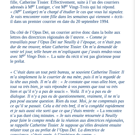
fille, Catherine Tissier. Effectivement, suite à l’un des courriers
gr
gr
adressés à M
Lustiger, c’est M
Vingt-Trois qui lui répond.
gr
« (M
Lustiger) m’a chargé d’étudier le cas que vous lui signalez.
Je vais rencontrer votre fille dans les semaines qui viennent »
écrit-
il dans un premier courrier en date du 20 septembre 1994.
Du côté de l’Opus Dei, un courrier arrive donc dans la boîte aux
lettres des directrices régionales de l’œuvre.
« Comme je
travaillais pour l’Opus Dei sur Neuilly à l’époque, ce n’était pas
dur de me trouver, relate Catherine Tissier. On m’a demandé de
venir tel jour, telle heure en m’expliquant que j’avais rendez-vous
gr
avec M
Vingt-Trois »
. La suite du récit n’est pas glorieuse pour
le prélat.
« C’était dans un tout petit bureau, se souvient Catherine Tissier. Il
m’a simplement lu le courrier de ma mère, puis il m’a regardé de
la tête aux pieds. Il m’a dit : « Je constate que vous allez bien, que
tout va très bien, je vais répondre à vos parents que tout va très
bien et qu’il n’y a pas de soucis ». Voilà. Il n’y a pas eu de
dialogue. Il n’y a pas eu de questionnement, vraiment, il ne m’a
pas posé aucune question. Rien du tout. Moi, je ne comprenais pas
ce qu’il se passait. Cela a été très bref, il m’a congédié rapidement
et je suis aussi vite sorti que ce que j’étais rentrée. »
La rencontre
n’a pas duré cinq minutes.
« Je suis ensuite retournée à Neuilly
pour faire le compte rendu de la réunion aux directrices régionales,
se rappelle Catherine Tissier. Je suppose qu’elles devaient ensuite
relater tout ça au prélat de l’Opus Dei. La directrice de
conscience, c’était après, à l’intérieur du centre. »