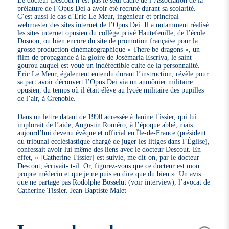
prélature de l’Opus Dei a avoir été recruté durant sa scolarité.
C’est aussi le cas d’Eric Le Meur, ingénieur et principal
webmaster des sites internet de l’Opus Dei. Il a notamment réalisé
les sites internet opusien du collège privé Hautefeuille, de l’école
Dosnon, ou bien encore du site de promotion française pour la
grosse production cinématographique « There be dragons », un
film de propagande à la gloire de Josémaria Escriva, le saint
gourou auquel est voué un indéfectible culte de la personnalité.
Eric Le Meur, également entendu durant l’instruction, révèle pour
sa part avoir découvert l’Opus Dei via un aumônier militaire
opusien, du temps où il était élève au lycée militaire des pupilles
de l’air, à Grenoble.
Dans un lettre datant de 1990 adressée à Janine Tissier, qui lui
implorait de l’aide, Augustin Roméro, à l’époque abbé, mais
aujourd’hui devenu évêque et official en Île-de-France (président
du tribunal ecclésiastique chargé de juger les litiges dans l’Église),
confessait avoir lui même des liens avec le docteur Descout. En
effet, « [Catherine Tissier] est suivie, me dit-on, par le docteur
Descout, écrivait- t-il. Or, figurez-vous que ce docteur est mon
propre médecin et que je ne puis en dire que du bien ». Un avis
que ne partage pas Rodolphe Bosselut (voir interview), l’avocat de
Catherine Tissier. Jean-Baptiste Malet