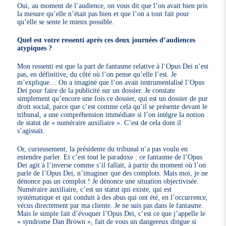
Oui, au moment de l’audience, on vous dit que l’on avait bien pris
la mesure qu’elle n’était pas bien et que l’on a tout fait pour
qu’elle se sente le mieux possible.
Quel est votre ressenti après ces deux journées d’audiences
atypiques ?
Mon ressenti est que la part de fantasme relative à l’Opus Dei n’est
pas, en définitive, du côté où l’on pense qu’elle l’est. Je
m’explique… On a imaginé que l’on avait instrumentalisé l’Opus
Dei pour faire de la publicité sur un dossier. Je constate
simplement qu’encore une fois ce dossier, qui est un dossier de pur
droit social, parce que c’est comme cela qu’il se présente devant le
tribunal, a une compréhension immédiate si l’on intègre la notion
de statut de « numéraire auxiliaire ». C’est de cela dont il
s’agissait.
Or, curieusement, la présidente du tribunal n’a pas voulu en
entendre parler. Et c’est tout le paradoxe : ce fantasme de l’Opus
Dei agit à l’inverse comme s’il fallait, à partir du moment où l’on
parle de l’Opus Dei, n’imaginer que des complots. Mais moi, je ne
dénonce pas un complot ! Je dénonce une situation objectivisée.
Numéraire auxiliaire, c’est un statut qui existe, qui est
systématique et qui conduit à des abus qui ont été, en l’occurrence,
vécus directement par ma cliente. Je ne suis pas dans le fantasme.
Mais le simple fait d’évoquer l’Opus Dei, c’est ce que j’appelle le
« syndrome Dan Brown », fait de vous un dangereux dingue si