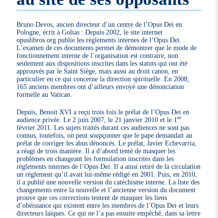
Bruno Devos, ancien directeur d’un centre de l’Opus Dei en
Pologne, écrit à Golias : Depuis 2002, le site internet
opuslibros.org publie les règlements internes de l’Opus Dei.
L’examen de ces documents permet de démontrer que le mode de
fonctionnement interne de l’organisation est contraire, non
seulement aux dispositions inscrites dans les statuts qui ont été
approuvés par le Saint Siège, mais aussi au droit canon, en
particulier en ce qui concerne la direction spirituelle. En 2008,
165 anciens membres ont d’ailleurs envoyé une dénonciation
formelle au Vatican.
Depuis, Benoit XVI a reçu trois fois le prélat de l’Opus Dei en
er
audience privée. Le 2 juin 2007, le 21 janvier 2010 et le 1
février 2011. Les sujets traités durant ces audiences ne sont pas
connus, toutefois, on peut soupçonner que le pape demandait au
prélat de corriger les abus dénoncés. Le prélat, Javier Echevarria,
a réagi de trois manière. Il a d’abord tenté de masquer les
problèmes en changeant les formulation inscrites dans les
règlements internes de l’Opus Dei. Il a ainsi retiré de la circulation
un règlement qu’il avait lui-même rédigé en 2001. Puis, en 2010,
il a publié une nouvelle version du catéchisme interne. La liste des
changements entre la nouvelle et l’ancienne version du document
prouve que ces corrections tentent de masquer les liens
d’obéissance qui existent entre les membres de l’Opus Dei et leurs
directeurs laïques. Ce qui ne l’a pas ensuite empêché, dans sa lettre