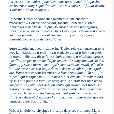
porter le cilice, mais si jamais on nous questionnait à la piscine
sur les traces rouges que l’on avait sur nos cuisses, il fallait mentir
et inventer des mensonges. »
Catherine Tissier se souvient également d’une anecdote
évocatrice :
« Comme par hasard
, raconte Catherine Tissier,
lorsque les membres de l’Opus Dei m’ont ramené mes affaires,
alors que je venais de quitter l’Opus Dei et que je vivais à nouveau
chez mes parents, ils ont tout ramené… sauf le cilice, qui était
pourtant avec le reste de mes affaires. »
Autre témoignage inédit, Catherine Tissier relate un entretien tenu
avec la médecin du travail :
« La médecin qui m’a fait mon arrêt
de travail, elle m’a dit qu’elle s’était aperçue, à plusieurs reprises,
que d’autres personnes de l’Opus avaient des rougeurs dans le dos.
Quand j’y suis retourné, moi, après mon arrêt de travail, elle m’a
fait une trace avec son ongle dans le dos pour voir si je marquais
vite. Parce que ce sont les trucs que l’on devait dire « Oh oui, j’ai
la peau qui marque vite ». Elle m’a dit, et elle me l’a redit quand
j’y suis allé pour me faire licencier, qu’elle s’était très bien rendu
compte qu’il y avait des gens du centre qui avaient des traces sur
le dos et les épaules, et tous aux mêmes endroits. Mais quand on
allait voir le médecin du travail, on avait justement consigne
d’arrêter cilices et disciplines huit jours avant, pour éviter que les
marques soient trop fraîches. »
Mais si la violence physique s’incarne dans ces pratiques, Marie-