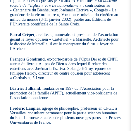
II) ; auteur des « Que sais-je ? » aux PUF intitulés
« La doctrine
sociale de l’Eglise »
et
« Le nationalisme »
; contributeur au
« Centenaire du Bienheureux Josémarià Escriva », Congrès « La
grandeur de la vie ordinaire », Vocation et mission du chrétien au
milieu du monde (8-11 janvier 2002), publié aux Éditions de
l’Université pontificale de la Sainte Croix.
Pascal Crépet
, architecte, numéraire et président de l’association
gérant le foyer opusien « Castelviel » à Marseille. Architecte pour
le diocèse de Marseille, il est le concepteur du futur « foyer de
l’Arche ».
François Gondrand
, ex-porte-parole de l’Opus Dei et du CNPF,
auteur du livre « Au pas de Dieu » dans lequel il relate des
entretiens avec Josémaria Escriva. Solange Hétroy, épouse de
Philippe Hétroy, directeur du centre opusien pour adolescent
« Carthaly », à Lyon.
Béatrice Julliand
, fondatrice en 1997 de l’Association pour la
promotion de la famille (APPF), actuellement vice-présidente de
l’association opusienne.
Frédéric Laupies
, agrégé de philosophie, professeur en CPGE à
Versailles, consultant permanent pour la partie sciences humaines
du Petit Larousse et auteur de plusieurs ouvrages parus aux Presses
Universitaires de France.