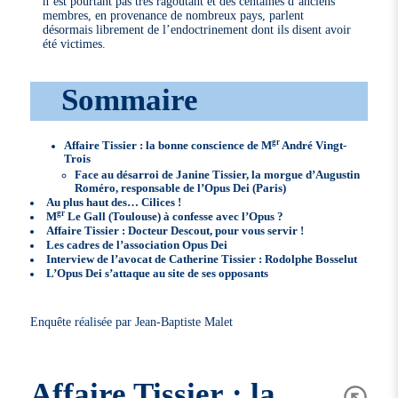
n’est pourtant pas très ragoutant et des centaines d’anciens
membres, en provenance de nombreux pays, parlent
désormais librement de l’endoctrinement dont ils disent avoir
été victimes.
Sommaire
gr
Affaire Tissier : la bonne conscience de M
André Vingt-
Trois
Face au désarroi de Janine Tissier, la morgue d’Augustin
Roméro, responsable de l’Opus Dei (Paris)
Au plus haut des… Cilices !
gr
M
Le Gall (Toulouse) à confesse avec l’Opus ?
Affaire Tissier : Docteur Descout, pour vous servir !
Les cadres de l’association Opus Dei
Interview de l’avocat de Catherine Tissier : Rodolphe Bosselut
L’Opus Dei s’attaque au site de ses opposants
Enquête réalisée par Jean-Baptiste Malet
Affaire Tissier : la