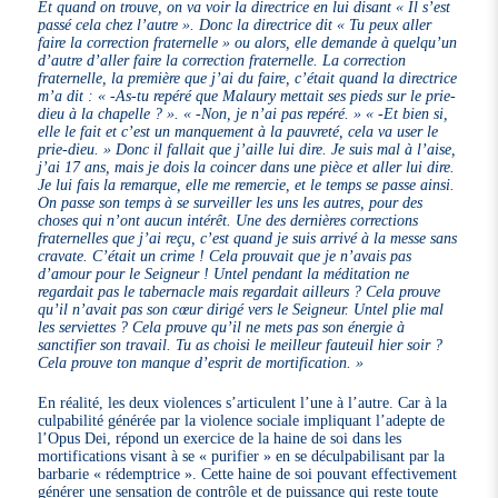
Et quand on trouve, on va voir la directrice en lui disant « Il s’est
passé cela chez l’autre ». Donc la directrice dit « Tu peux aller
faire la correction fraternelle » ou alors, elle demande à quelqu’un
d’autre d’aller faire la correction fraternelle. La correction
fraternelle, la première que j’ai du faire, c’était quand la directrice
m’a dit : « -As-tu repéré que Malaury mettait ses pieds sur le prie-
dieu à la chapelle ? ». « -Non, je n’ai pas repéré. » « -Et bien si,
elle le fait et c’est un manquement à la pauvreté, cela va user le
prie-dieu. » Donc il fallait que j’aille lui dire. Je suis mal à l’aise,
j’ai 17 ans, mais je dois la coincer dans une pièce et aller lui dire.
Je lui fais la remarque, elle me remercie, et le temps se passe ainsi.
On passe son temps à se surveiller les uns les autres, pour des
choses qui n’ont aucun intérêt. Une des dernières corrections
fraternelles que j’ai reçu, c’est quand je suis arrivé à la messe sans
cravate. C’était un crime ! Cela prouvait que je n’avais pas
d’amour pour le Seigneur ! Untel pendant la méditation ne
regardait pas le tabernacle mais regardait ailleurs ? Cela prouve
qu’il n’avait pas son cœur dirigé vers le Seigneur. Untel plie mal
les serviettes ? Cela prouve qu’il ne mets pas son énergie à
sanctifier son travail. Tu as choisi le meilleur fauteuil hier soir ?
Cela prouve ton manque d’esprit de mortification. »
En réalité, les deux violences s’articulent l’une à l’autre. Car à la
culpabilité générée par la violence sociale impliquant l’adepte de
l’Opus Dei, répond un exercice de la haine de soi dans les
mortifications visant à se « purifier » en se déculpabilisant par la
barbarie « rédemptrice ». Cette haine de soi pouvant effectivement
générer une sensation de contrôle et de puissance qui reste toute