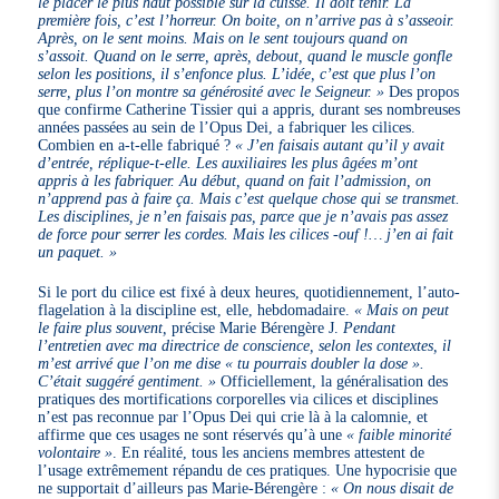
le placer le plus haut possible sur la cuisse. Il doit tenir. La
première fois, c’est l’horreur. On boite, on n’arrive pas à s’asseoir.
Après, on le sent moins. Mais on le sent toujours quand on
s’assoit. Quand on le serre, après, debout, quand le muscle gonfle
selon les positions, il s’enfonce plus. L’idée, c’est que plus l’on
serre, plus l’on montre sa générosité avec le Seigneur. »
Des propos
que confirme Catherine Tissier qui a appris, durant ses nombreuses
années passées au sein de l’Opus Dei, a fabriquer les cilices.
Combien en a-t-elle fabriqué ?
« J’en faisais autant qu’il y avait
d’entrée, réplique-t-elle. Les auxiliaires les plus âgées m’ont
appris à les fabriquer. Au début, quand on fait l’admission, on
n’apprend pas à faire ça. Mais c’est quelque chose qui se transmet.
Les disciplines, je n’en faisais pas, parce que je n’avais pas assez
de force pour serrer les cordes. Mais les cilices -ouf !… j’en ai fait
un paquet. »
Si le port du cilice est fixé à deux heures, quotidiennement, l’auto-
flagelation à la discipline est, elle, hebdomadaire.
« Mais on peut
le faire plus souvent,
précise Marie Bérengère J.
Pendant
l’entretien avec ma directrice de conscience, selon les contextes, il
m’est arrivé que l’on me dise « tu pourrais doubler la dose ».
C’était suggéré gentiment. »
Officiellement, la généralisation des
pratiques des mortifications corporelles via cilices et disciplines
n’est pas reconnue par l’Opus Dei qui crie là à la calomnie, et
affirme que ces usages ne sont réservés qu’à une
« faible minorité
volontaire »
. En réalité, tous les anciens membres attestent de
l’usage extrêmement répandu de ces pratiques. Une hypocrisie que
ne supportait d’ailleurs pas Marie-Bérengère :
« On nous disait de