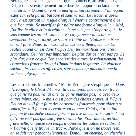
Bérengère J. avance également que la violence, au sein de l’Opus
Dei, est aussi extrêmement forte dans les rapports sociaux entre
membres.
« Quand on voit la mortification corporelle d’un regard
extérieur, cela paraît barbare et sans raison. Le risque, d’après
moi, c’est surtout un risque d’orgueil énorme contrairement à ce
que l’on croit. Se mortifier fait naître une forme d’orgueil : « Moi,
j’utilise le cilice et la discipline. Je ne suis pas n’importe qui : je
suis comme les grands saints. » Et ça, ça peut vite venir, ce
sentiment de supériorité, se sentir « l’élite de l’Église ». « Nous,
on sait faire. Nous, la messe est mieux qu’ailleurs, etc… » En
réalité quand on est dans l’Opus Dei, les mortifications, c’est
secondaire. Ce n’est pas important. Le plus dur ce n’est pas ça. Le
plus dur, c’est ce que l’on encaisse des autres, le rabaissement, les
corrections fraternelles qui t’humilie dans le groupe. La violence
sociale, les carences affectives, sont beaucoup plus durs que la
violence physique. »
Les corrections fraternelles ? Marie-Bérangère s’explique :
« Dans
l’Évangile, le Christ dit : « Si tu as un problème avec ton frère,
que ça ne va pas, va lui dire. Si ça ne marche pas, va avec deux
autres frères, etc… » mais c’est pour des choses graves. À l’Opus
Dei on dit « Il faut faire des corrections fraternels pour aider à se
sanctifier. » Il faut en recevoir et en donner. Celui qui n’en fait
pas, on le considère comme faisant preuve de mauvais esprit. C’est
qu’il ne veut pas que son frère se sanctifie. Pour une correction
fraternelle, on passe son temps à observer les autres en se disant
« Pourvu que je trouve un truc ». Parce que si on ne trouve rien,
on se fait tuer pendant l’entretien. Donc… on cherche, on cherche !