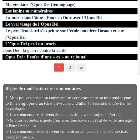
Ma vie dans l’Opus Dei (témoignage)
Les lapins surnuméraires
La mort dans l’âme - Pour en finir avec l’Opus Dei
Le vrai visage de l’Opus Dei
Le père Trouslard s’exprime sur l’école hotelière Dosnon et sur
l’Opus Dei
L’Opus Dei perd un procès
Opus Dei : la guerre contre la vérité
Opus Dei : l’enfer d’une « ex » au tribunal
1
2
∞
Règles de modération des commentaires
1- Vous pouvez poster un commentaire avec votre nom ou un pseudonyme.
2- Il ne s’agit pas d’un tchat privé : merci d’aller à l’essentiel et d’éviter les
bavardages.
3- Les commentaires doivent être en relation avec le sujet de l’article.
4- Si vous répondez à quelqu’un, mentionnez-le au début de votre message :
« Pour Untel :… »
5- Les commentaires ne doivent contenir aucun caractère raciste, sexiste,
propos injurieux…