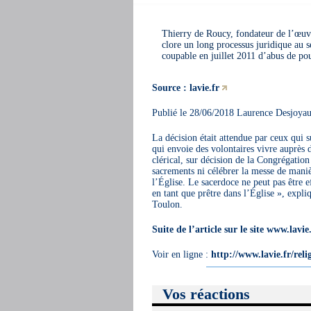
Thierry de Roucy, fondateur de l’œuvr
clore un long processus juridique au s
coupable en juillet 2011 d’abus de po
Source : lavie.fr
Publié le 28/06/2018 Laurence Desjoyau
La décision était attendue par ceux qui 
qui envoie des volontaires vivre auprès d
clérical, sur décision de la Congrégatio
sacrements ni célébrer la messe de maniè
l’Église. Le sacerdoce ne peut pas être ef
en tant que prêtre dans l’Église », expli
Toulon.
Suite de l’article sur le site www.lavie
Voir en ligne :
http://www.lavie.fr/relig
Vos réactions