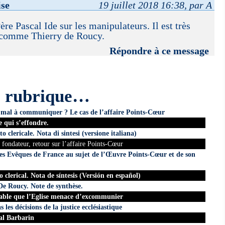
ise
19 juillet 2018 16:38, par A
ère Pascal Ide sur les manipulateurs. Il est très
s comme Thierry de Roucy.
Répondre à ce message
e rubrique…
de mal à communiquer ? Le cas de l’affaire Points-Cœur
qui s’effondre.
o clericale. Nota di sintesi (versione italiana)
n fondateur, retour sur l’affaire Points-Cœur
 Evêques de France au sujet de l’Œuvre Points-Cœur et de son
 clerical. Nota de síntesis (Versión en español)
 De Roucy. Note de synthèse.
nable que l’Eglise menace d’excommunier
les décisions de la justice ecclésiastique
al Barbarin