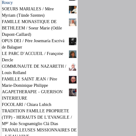
Roucy
SOEURS MARIALES / Mère
Myriam (Tünde Szentes)
FAMILLE MONASTIQUE DE
BETHLEEM / Soeur Marie (Odile
Dupont-Caillard)
OPUS DEI / Père Josemaría Escrivá
de Balaguer
LE PARC D’ACCUEIL / Françoise
Dercle
COMMUNAUTE DE NAZARETH /
Louis Rolland
FAMILLE SAINT JEAN / Père
Marie-Dominique Philippe
AGAPETHERAPIE - GUERISON
INTERIEURE
FOCOLARI / Chiara Lubich
TRADITION FAMILLE PROPRIETE
(TFP) - HERAUTS DE L’EVANGILE /
gr
M
João Scognamiglio Clá Dias
TRAVAILLEUSES MISSIONNAIRES DE