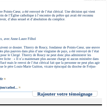
e Points-Cœur, a été renvoyé de l’état clérical. Une décision qui vient
ein de l’Église catholique à l’encontre du prêtre qui avait été reconnu
uvoir, d’abus sexuel et d’absolution du complice.
x, avec Anne-Laure Filhol
suivent ce dossier. Thierry de Roucy, fondateur de Points-Cœur, une œuvre
es plus pauvres dans plus d’une vingtaine de pays, a été renvoyé de l’état
n pour le Clergé. Thierry de Roucy ne peut donc plus administrer les
re licite : « Il n’a maintenant plus aucune charge ni aucun ministère dans
facé mais le renvoi de l’état clérical fait que la personne ne peut plus agir
que le père Louis-Marie Guitton, vicaire épiscopal du diocèse de Fréjus-
.fr
ion/cathol...
Rajouter votre témoignage