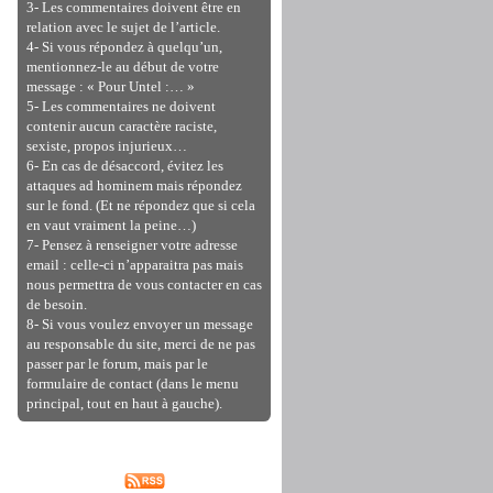
3- Les commentaires doivent être en
relation avec le sujet de l’article.
4- Si vous répondez à quelqu’un,
mentionnez-le au début de votre
message : « Pour Untel :… »
5- Les commentaires ne doivent
contenir aucun caractère raciste,
sexiste, propos injurieux…
6- En cas de désaccord, évitez les
attaques ad hominem mais répondez
sur le fond. (Et ne répondez que si cela
en vaut vraiment la peine…)
7- Pensez à renseigner votre adresse
email : celle-ci n’apparaitra pas mais
nous permettra de vous contacter en cas
de besoin.
8- Si vous voulez envoyer un message
au responsable du site, merci de ne pas
passer par le forum, mais par le
formulaire de contact (dans le menu
principal, tout en haut à gauche).