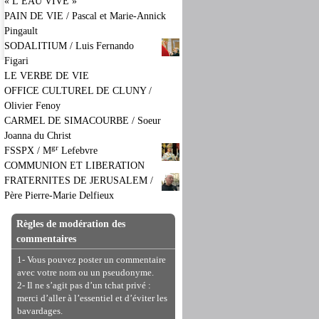
« L’EAU VIVE »
PAIN DE VIE / Pascal et Marie-Annick
Pingault
SODALITIUM / Luis Fernando
Figari
LE VERBE DE VIE
OFFICE CULTUREL DE CLUNY /
Olivier Fenoy
CARMEL DE SIMACOURBE / Soeur
Joanna du Christ
gr
FSSPX / M
Lefebvre
COMMUNION ET LIBERATION
FRATERNITES DE JERUSALEM /
Père Pierre-Marie Delfieux
Règles de modération des
commentaires
1- Vous pouvez poster un commentaire
avec votre nom ou un pseudonyme.
2- Il ne s’agit pas d’un tchat privé :
merci d’aller à l’essentiel et d’éviter les
bavardages.