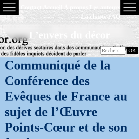
Contact
Accueil
À propos
Les auteurs
La charte
FAQ
L’envers du décor
Communiqué de la
Conférence des
Evêques de France au
sujet de l’Œuvre
Points-Cœur et de son