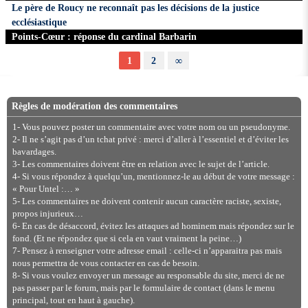
Le père de Roucy ne reconnaît pas les décisions de la justice
ecclésiastique
Points-Cœur : réponse du cardinal Barbarin
1
2
∞
Règles de modération des commentaires
1- Vous pouvez poster un commentaire avec votre nom ou un pseudonyme.
2- Il ne s’agit pas d’un tchat privé : merci d’aller à l’essentiel et d’éviter les
bavardages.
3- Les commentaires doivent être en relation avec le sujet de l’article.
4- Si vous répondez à quelqu’un, mentionnez-le au début de votre message :
« Pour Untel :… »
5- Les commentaires ne doivent contenir aucun caractère raciste, sexiste,
propos injurieux…
6- En cas de désaccord, évitez les attaques ad hominem mais répondez sur le
fond. (Et ne répondez que si cela en vaut vraiment la peine…)
7- Pensez à renseigner votre adresse email : celle-ci n’apparaitra pas mais
nous permettra de vous contacter en cas de besoin.
8- Si vous voulez envoyer un message au responsable du site, merci de ne
pas passer par le forum, mais par le formulaire de contact (dans le menu
principal, tout en haut à gauche).