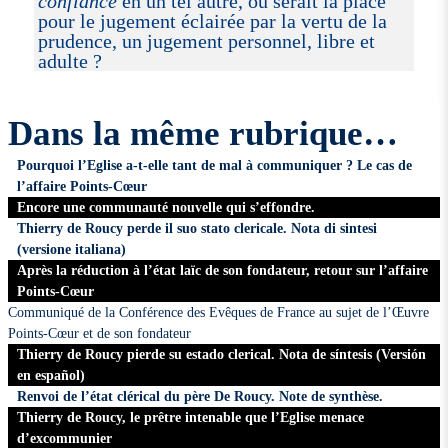
confiance
en un tel autre, où serait la place
pour le jugement éclairée par la vertu de la
prudence, un jugement personnel, libre et
adulte ?
Dans la même rubrique…
Pourquoi l’Eglise a-t-elle tant de mal à communiquer ? Le cas de
l’affaire Points-Cœur
Encore une communauté nouvelle qui s’effondre.
Thierry de Roucy perde il suo stato clericale. Nota di sintesi
(versione italiana)
Après la réduction à l’état laïc de son fondateur, retour sur l’affaire
Points-Cœur
Communiqué de la Conférence des Evêques de France au sujet de l’Œuvre
Points-Cœur et de son fondateur
Thierry de Roucy pierde su estado clerical. Nota de síntesis (Versión
en español)
Renvoi de l’état clérical du père De Roucy. Note de synthèse.
Thierry de Roucy, le prêtre intenable que l’Eglise menace
d’excommunier