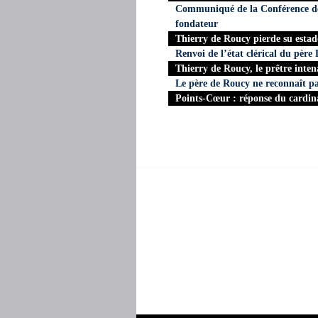
Communiqué de la Conférence des
fondateur
Thierry de Roucy pierde su estado
Renvoi de l’état clérical du père
Thierry de Roucy, le prêtre inte
Le père de Roucy ne reconnaît pas 
Points-Cœur : réponse du cardin