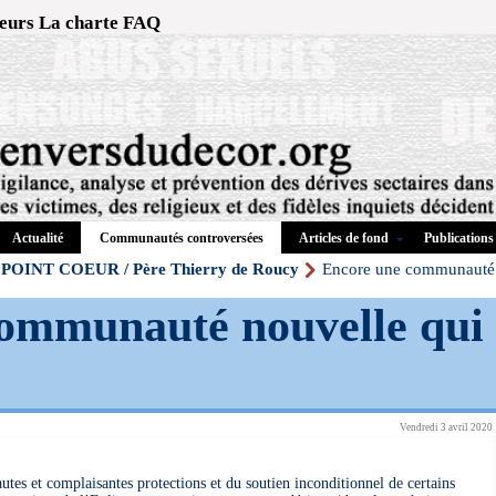
eurs
La charte
FAQ
Actualité
Articles de fond
Publications
Communautés controversées
POINT COEUR / Père Thierry de Roucy
Encore une communauté n
ommunauté nouvelle qui
Vendredi 3 avril 2020
tes et complaisantes protections et du soutien inconditionnel de certains