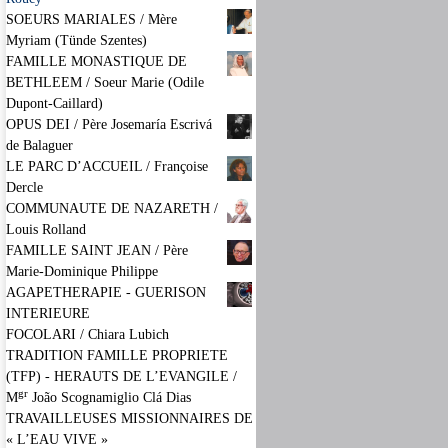
SOEURS MARIALES / Mère
Myriam (Tünde Szentes)
FAMILLE MONASTIQUE DE
BETHLEEM / Soeur Marie (Odile
Dupont-Caillard)
OPUS DEI / Père Josemaría Escrivá
de Balaguer
LE PARC D’ACCUEIL / Françoise
Dercle
COMMUNAUTE DE NAZARETH /
Louis Rolland
FAMILLE SAINT JEAN / Père
Marie-Dominique Philippe
AGAPETHERAPIE - GUERISON
INTERIEURE
FOCOLARI / Chiara Lubich
TRADITION FAMILLE PROPRIETE
(TFP) - HERAUTS DE L’EVANGILE /
gr
M
João Scognamiglio Clá Dias
TRAVAILLEUSES MISSIONNAIRES DE
« L’EAU VIVE »