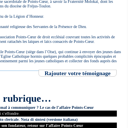
e sacerdotale de Points-Cœur, à savoir la Fraternité Molokaï, dont les
ns du diocèse de Fréjus-Toulon.
u de la Légion d’Honneur.
uté religieuse des Servantes de la Présence de Dieu.
ociation Points-Cœur de droit ecclésial couvrant toutes les activités de
ent rattachés les laïques et laïcs consacrés de Points-Cœur.
vile Points-Cœur (siège dans l’Oise), qui continue à envoyer des jeunes dans
l’Eglise Catholique hormis quelques probables complicités épiscopales et
estinement parmi les jeunes catholiques et collecter des fonds auprès des
Rajouter votre témoignage
e rubrique…
de mal à communiquer ? Le cas de l’affaire Points-Cœur
 s’effondre.
o clericale. Nota di sintesi (versione italiana)
de son fondateur, retour sur l’affaire Points-Cœur