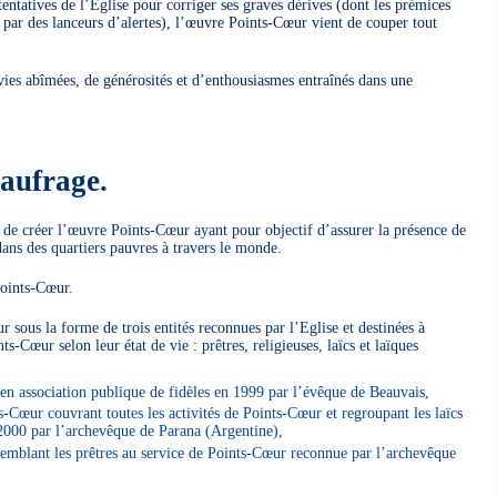
tentatives de l’Eglise pour corriger ses graves dérives (dont les prémices
 par des lanceurs d’alertes), l’œuvre Points-Cœur vient de couper tout
 vies abîmées, de générosités et d’enthousiasmes entraînés dans une
aufrage.
de créer l’œuvre Points-Cœur ayant pour objectif d’assurer la présence de
ans des quartiers pauvres à travers le monde.
Points-Cœur.
sous la forme de trois entités reconnues par l’Eglise et destinées à
s-Cœur selon leur état de vie : prêtres, religieuses, laïcs et laïques
en association publique de fidèles en 1999 par l’évêque de Beauvais,
ts-Cœur couvrant toutes les activités de Points-Cœur et regroupant les laïcs
 2000 par l’archevêque de Parana (Argentine),
semblant les prêtres au service de Points-Cœur reconnue par l’archevêque