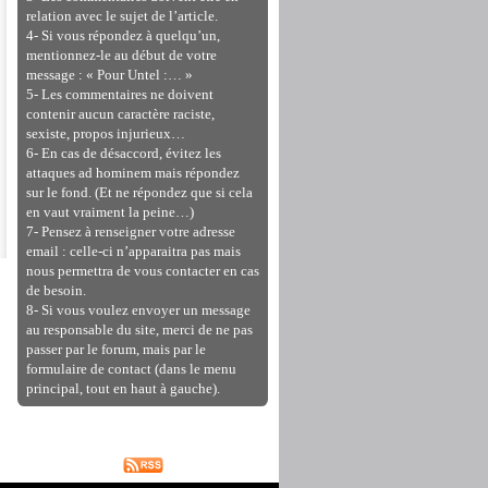
relation avec le sujet de l’article.
4- Si vous répondez à quelqu’un,
mentionnez-le au début de votre
message : « Pour Untel :… »
5- Les commentaires ne doivent
contenir aucun caractère raciste,
sexiste, propos injurieux…
6- En cas de désaccord, évitez les
attaques ad hominem mais répondez
sur le fond. (Et ne répondez que si cela
en vaut vraiment la peine…)
7- Pensez à renseigner votre adresse
email : celle-ci n’apparaitra pas mais
nous permettra de vous contacter en cas
de besoin.
8- Si vous voulez envoyer un message
au responsable du site, merci de ne pas
passer par le forum, mais par le
formulaire de contact (dans le menu
principal, tout en haut à gauche).