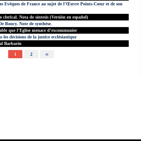
 Evêques de France au sujet de l’Œuvre Points-Cœur et de son
 clerical. Nota de síntesis (Versión en español)
 De Roucy. Note de synthèse.
nable que l’Eglise menace d’excommunier
les décisions de la justice ecclésiastique
al Barbarin
1
2
∞