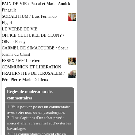
PAIN DE VIE / Pascal et Marie-Annick
Pingault
SODALITIUM / Luis Fernando
Figari
LE VERBE DE VIE
OFFICE CULTUREL DE CLUNY /
Olivier Fenoy
CARMEL DE SIMACOURBE / Soeur
Joanna du Christ
gr
FSSPX / M
Lefebvre
COMMUNION ET LIBERATION
FRATERNITES DE JERUSALEM /
Père Pierre-Marie Delfieux
Règles de modération des
commentaires
1- Vous pouvez poster un commentaire
avec votre nom ou un pseudonyme.
2- Il ne s’agit pas d’un tchat privé :
merci d’aller à l’essentiel et d’éviter les
bavardages.
3- Les commentaires doivent être en