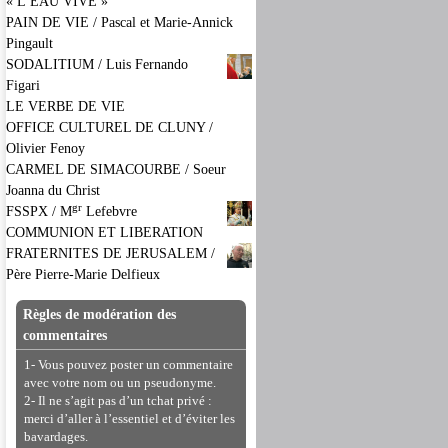
« L’EAU VIVE »
PAIN DE VIE / Pascal et Marie-Annick
Pingault
SODALITIUM / Luis Fernando
Figari
LE VERBE DE VIE
OFFICE CULTUREL DE CLUNY /
Olivier Fenoy
CARMEL DE SIMACOURBE / Soeur
Joanna du Christ
gr
FSSPX / M
Lefebvre
COMMUNION ET LIBERATION
FRATERNITES DE JERUSALEM /
Père Pierre-Marie Delfieux
Règles de modération des
commentaires
1- Vous pouvez poster un commentaire
avec votre nom ou un pseudonyme.
2- Il ne s’agit pas d’un tchat privé :
merci d’aller à l’essentiel et d’éviter les
bavardages.