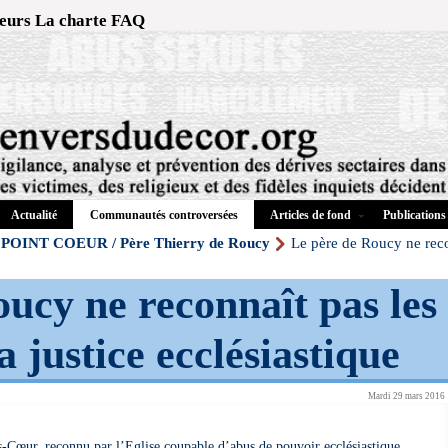
eurs
La charte
FAQ
Actualité
Articles de fond
Publications
Communautés controversées
POINT COEUR / Père Thierry de Roucy
Le père de Roucy ne recon
ucy ne reconnaît pas les
a justice ecclésiastique
Mardi 29 mars 2016
-Cœur, reconnu par l’Eglise coupable d’abus de pouvoir ecclésiastique,