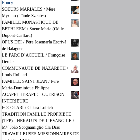
Roucy
SOEURS MARIALES / Mère
Myriam (Tünde Szentes)
FAMILLE MONASTIQUE DE
BETHLEEM / Soeur Marie (Odile
Dupont-Caillard)
OPUS DEI / Père Josemaría Escrivá
de Balaguer
LE PARC D’ACCUEIL / Françoise
Dercle
COMMUNAUTE DE NAZARETH /
Louis Rolland
FAMILLE SAINT JEAN / Père
Marie-Dominique Philippe
AGAPETHERAPIE - GUERISON
INTERIEURE
FOCOLARI / Chiara Lubich
TRADITION FAMILLE PROPRIETE
(TFP) - HERAUTS DE L’EVANGILE /
gr
M
João Scognamiglio Clá Dias
TRAVAILLEUSES MISSIONNAIRES DE