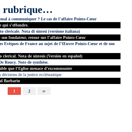
e rubrique…
de mal à communiquer ? Le cas de l’affaire Points-Cœur
qui s’effondre.
o clericale. Nota di sintesi (versione italiana)
de son fondateur, retour sur l’affaire Points-Cœur
 Evêques de France au sujet de l’Œuvre Points-Cœur et de son
 clerical. Nota de síntesis (Versión en español)
 De Roucy. Note de synthèse.
nable que l’Eglise menace d’excommunier
décisions de la justice ecclésiastique
al Barbarin
1
2
∞