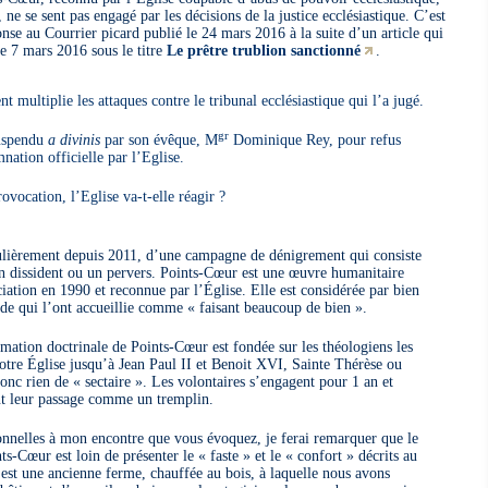
ne se sent pas engagé par les décisions de la justice ecclésiastique. C’est
nse au Courrier picard publié le 24 mars 2016 à la suite d’un article qui
le 7 mars 2016 sous le titre
Le prêtre trublion sanctionné
.
nt multiplie les attaques contre le tribunal ecclésiastique qui l’a jugé.
gr
suspendu
a divinis
par son évêque, M
Dominique Rey, pour refus
nation officielle par l’Eglise.
rovocation, l’Eglise va-t-elle réagir ?
iculièrement depuis 2011, d’une campagne de dénigrement qui consiste
un dissident ou un pervers. Points-Cœur est une œuvre humanitaire
tion en 1990 et reconnue par l’Église. Elle est considérée par bien
de qui l’ont accueillie comme « faisant beaucoup de bien ».
rmation doctrinale de Points-Cœur est fondée sur les théologiens les
tre Église jusqu’à Jean Paul II et Benoit XVI, Sainte Thérèse ou
onc rien de « sectaire ». Les volontaires s’engagent pour 1 an et
t leur passage comme un tremplin.
onnelles à mon encontre que vous évoquez, je ferai remarquer que le
s-Cœur est loin de présenter le « faste » et le « confort » décrits au
C’est une ancienne ferme, chauffée au bois, à laquelle nous avons