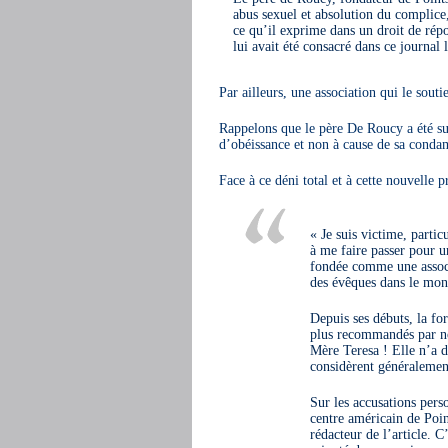
abus sexuel et absolution du complice, 
ce qu’il exprime dans un droit de répo
lui avait été consacré dans ce journal 
Par ailleurs, une association qui le soutie
Rappelons que le père De Roucy a été 
d’obéissance et non à cause de sa condam
Face à ce déni total et à cette nouvelle p
« Je suis victime, part
à me faire passer pour 
fondée comme une associa
des évêques dans le mon
Depuis ses débuts, la fo
plus recommandés par no
Mère Teresa ! Elle n’a d
considèrent généralemen
Sur les accusations pers
centre américain de Point
rédacteur de l’article. 