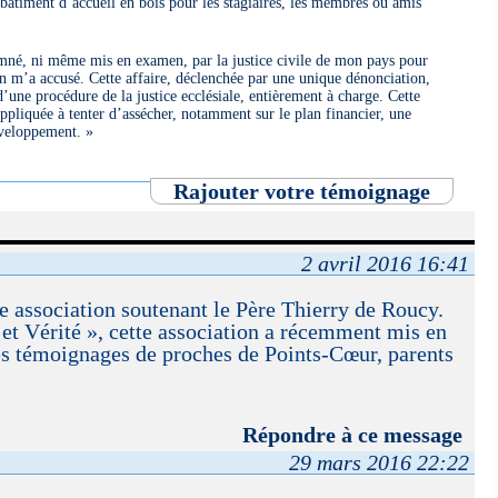
bâtiment d’accueil en bois pour les stagiaires, les membres ou amis
amné, ni même mis en examen, par la justice civile de mon pays pour
 on m’a accusé. Cette affaire, déclenchée par une unique dénonciation,
d’une procédure de la justice ecclésiale, entièrement à charge. Cette
appliquée à tenter d’assécher, notamment sur le plan financier, une
éveloppement. »
Rajouter votre témoignage
2 avril 2016 16:41
une association soutenant le Père Thierry de Roucy.
t Vérité », cette association a récemment mis en
es témoignages de proches de Points-Cœur, parents
Répondre à ce message
29 mars 2016 22:22