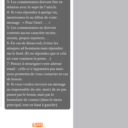
3- Les commentaires doivent être en
relation avec le sujet de l’article.
4- Si vous répondez à quelqu’un,
mentionnez-le au début de votre
message : « Pour Untel :… »
5- Les commentaires ne doivent
contenir aucun caractère raciste,
sexiste, propos injurieux…
6- En cas de désaccord, évitez les
attaques ad hominem mais répondez
sur le fond. (Et ne répondez que si cela
en vaut vraiment la peine…)
7- Pensez à renseigner votre adresse
email : celle-ci n’apparaitra pas mais
nous permettra de vous contacter en cas
de besoin.
8- Si vous voulez envoyer un message
au responsable du site, merci de ne pas
passer par le forum, mais par le
formulaire de contact (dans le menu
principal, tout en haut à gauche).