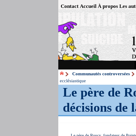
Contact
Accueil
À propos
Les aut
Communautés controversées
ecclésiastique
Le père de Ro
décisions de l
Le père de Roucy, fondateur de Points