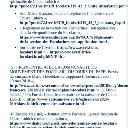
spiritualité de Chiara Lubich »,
http://pncds72.free.fr/319_focolari/319_42_2_unite_absorption.pdf
Jean-Marie Hennaux, « La conception de l’ « unité » chez
Chiara Lubich »,
http://pncds72.free.fr/319_focolari/319_42_7_hennaux_fr.pdf
« Règlement de la section des Focolarines : son application
dans la vie quotidienne du Focolare »,
https://www.lenversdudecor.org/Re%CC%80glement-
de-la-section-des-Focolarines-son-application.html
;
Sur le site de l’Avref :
https://www.avref.fr/les-
focolari.html
;
https://www.avref.fr/les-
focolari.html#jhBNfPnh
[5] « RENCONTRE AVEC LA COMMUNAUTÉ DU
MOUVEMENT DES FOCOLARI, DISCOURS DU PAPE, Parvis
du sanctuaire Maria Theotokos de Loppiano (Florence), Jeudi,
10 mai 2018 »,
http://www.vatican.va/content/francesco/fr/speeches/2018/may/docu
francesco_20180510_visita-loppiano-focolari.html
; « Début
du Jubilé des Focolari pour le centenaire de la naissance de Chiara
Lubich »,
https://www.vaticannews.va/fr/eglise/news/2020-
01/chiara-lubich-centenaire-naissance.html
[6] Sandro Magister, « Jésuites contre Focolari. La béatification de
Chiara Lubich remise en question »,
https://www.diakonos.be/settimo-cielo/jesuites-contre-focolari-
la-beatification-de-chiara-lubich-remise-en-question/