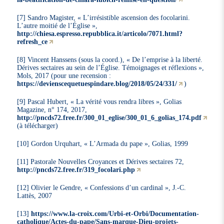
[7] Sandro Magister, « L’irrésistible ascension des focolarini.
L’autre moitié de l’Église »,
http://chiesa.espresso.repubblica.it/articolo/7071.html?
refresh_ce
[8] Vincent Hanssens (sous la coord.), « De l’emprise à la liberté.
Dérives sectaires au sein de l’Église. Témoignages et réflexions »,
Mols, 2017 (pour une recension :
https://devienscequetuespindare.blog/2018/05/24/331/
)
[9] Pascal Hubert, « La vérité vous rendra libres », Golias
Magazine, n° 174, 2017,
http://pncds72.free.fr/300_01_eglise/300_01_6_golias_174.pdf
(à télécharger)
[10] Gordon Urquhart, « L’Armada du pape », Golias, 1999
[11] Pastorale Nouvelles Croyances et Dérives sectaires 72,
http://pncds72.free.fr/319_focolari.php
[12] Olivier le Gendre, « Confessions d’un cardinal », J.-C.
Lattès, 2007
[13]
https://www.la-croix.com/Urbi-et-Orbi/Documentation-
catholique/Actes-du-pape/Sans-marque-Dieu-projets-