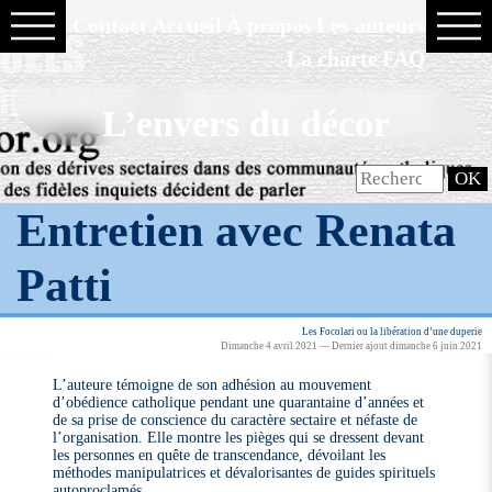
Contact
Accueil
À propos
Les auteurs
La charte
FAQ
L’envers du décor
Entretien avec Renata
Patti
Les Focolari ou la libération d’une duperie
Dimanche 4 avril 2021 — Dernier ajout dimanche 6 juin 2021
L’auteure témoigne de son adhésion au mouvement
d’obédience catholique pendant une quarantaine d’années et
de sa prise de conscience du caractère sectaire et néfaste de
l’organisation. Elle montre les pièges qui se dressent devant
les personnes en quête de transcendance, dévoilant les
méthodes manipulatrices et dévalorisantes de guides spirituels
autoproclamés.