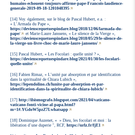
humains-echouent-toujours-affirme-pape-Francois-laudience-
generale-2019-09-18-1201048395
[14] Voy. également, sur le blog de Pascal Hubert, e.a. :
« L’Armada du Pape »,
https://devienscequetuespindare.blog/2018/12/06/larmada-du-
pape/
et Marie-Laure Janssens, « Le silence de la Vierge »,
https://devienscequetuespindare.blog/2018/05/29/le-silence-de-
la-vierge-un-livre-choc-de-marie-laure-janssens/
[15] Pascal Hubert, « Les Focolari : quelle unité ? »,
https://devienscequetuespindare.blog/2021/01/30/les-focolari-
quelle-unite/
[16] Fabien Rimaz, « L’unité par absorption et par identification
dans la spiritualité de Chiara Lubich »,
https://lependolino.ch/lunite-par-absorption-et-par-
identification-dans-la-spiritualite-de-chiara-lubich/
[17]
http://ilsismografo.blogspot.com/2021/04/vaticano-
vaticano-fonti-vicine-al-papa.html?
m=1#.YGdoW5pzZ7I.whatsapp
[18] Dominique Auzenet, « » Dieu, les focolari et moi : la
libération d’une duperie ", RCF,
https://urlz.fr/fjE1