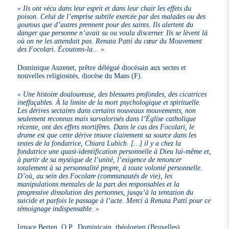
« Ils ont vécu dans leur esprit et dans leur chair les effets du
poison. Celui de l’emprise subtile exercée par des malades ou des
gourous que d’autres prennent pour des saints. Ils alertent du
danger que personne n’avait su ou voulu discerner. Ils se lèvent là
où on ne les attendait pas. Renata Patti du cœur du Mouvement
des Focolari. Écoutons-la… »
Dominique Auzenet, prêtre délégué diocésain aux sectes et
nouvelles religiosités, diocèse du Mans (F).
« Une histoire douloureuse, des blessures profondes, des cicatrices
ineffaçables. À la limite de la mort psychologique et spirituelle.
Les dérives sectaires dans certains nouveaux mouvements, non
seulement reconnus mais survalorisés dans l’Église catholique
récente, ont des effets mortifères. Dans le cas des Focolari, le
drame est que cette dérive trouve clairement sa source dans les
textes de la fondatrice, Chiara Lubich. […] il y a chez la
fondatrice une quasi-identification personnelle à Dieu lui-même et,
à partir de sa mystique de l’unité, l’exigence de renoncer
totalement à sa personnalité propre, à toute volonté personnelle.
D’où, au sein des Focolare (communautés de vie), les
manipulations mentales de la part des responsables et la
progressive dissolution des personnes, jusqu’à la tentation du
suicide et parfois le passage à l’acte. Merci à Renata Patti pour ce
témoignage indispensable. »
Ignace Berten, O.P., Dominicain, théologien (Bruxelles)