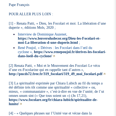
Pape François
POUR ALLER PLUS LOIN :
[1] - Renata Patti, « Dieu, les Focolari et moi. La libération d’une
duperie », éditions Mols, 2020 ;
Interview de Dominique Auzenet,
https://www.lenversdudecor.org/Dieu-les-Focolari-et-
moi-La-liberation-d-une-duperie.html
;
René Poujol, « Dérives : les Focolari dans l’œil du
cyclone »,
https://www.renepoujol.fr/derives-les-focolari-
dans-loeil-du-cyclone/
[2] Renata Patti, « Moi et le Mouvement des Focolari Le vécu
d’une ex-Focolarine qui en rappelle tant d’autres »,
http://pncds72.free.fr/319_focolari/319_49_moi_focolari.pdf
[3] La spiritualité exprimée par Chiara Lubich au fil du temps a
été définie très tôt comme une spiritualité « collective » ou,
mieux, « communautaire », c’est-à-dire en vue de l’unité, de l’ut
omnes unum sint (« Que tous soient un ») (Jn 17,21),
https://www.focolare.org/fr/chiara-lubich/spiritualite-de-
lunite/
[4] - « Quelques phrases sur l’Unité vue et vécue dans la