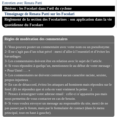
Entretien avec Renata Patti
Dérives : les Focolari dans l’œil du cyclone
Témoignage de Renata Patti sur les Focolari
Règlement de la section des Focolarines : son application dans la vie
quotidienne du Focolare
Règles de modération des commentaires
1- Vous pouvez poster un commentaire avec votre nom ou un pseudonyme.
2- Il ne s’agit pas d’un tchat privé : merci d’aller à l’essentiel et d’éviter les
bavardages.
3- Les commentaires doivent être en relation avec le sujet de l’article.
4- Si vous répondez à quelqu’un, mentionnez-le au début de votre message :
« Pour Untel :… »
5- Les commentaires ne doivent contenir aucun caractère raciste, sexiste,
propos injurieux…
6- En cas de désaccord, évitez les attaques ad hominem mais répondez sur le
fond. (Et ne répondez que si cela en vaut vraiment la peine…)
7- Pensez à renseigner votre adresse email : celle-ci n’apparaitra pas mais
nous permettra de vous contacter en cas de besoin.
8- Si vous voulez envoyer un message au responsable du site, merci de ne
pas passer par le forum, mais par le formulaire de contact (dans le menu
principal, tout en haut à gauche).