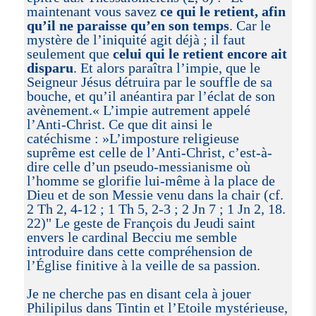
maintenant vous savez
ce qui le retient, afin
qu’il ne paraisse qu’en son temps
. Car le
mystère de l’iniquité agit déjà ; il faut
seulement que
celui qui le retient encore ait
disparu
. Et alors paraîtra l’impie, que le
Seigneur Jésus détruira par le souffle de sa
bouche, et qu’il anéantira par l’éclat de son
avènement.« L’impie autrement appelé
l’Anti-Christ. Ce que dit ainsi le
catéchisme : »L’imposture religieuse
suprême est celle de l’Anti-Christ, c’est-à-
dire celle d’un pseudo-messianisme où
l’homme se glorifie lui-même à la place de
Dieu et de son Messie venu dans la chair (cf.
2 Th 2, 4-12 ; 1 Th 5, 2-3 ; 2 Jn 7 ; 1 Jn 2, 18.
22)" Le geste de François du Jeudi saint
envers le cardinal Becciu me semble
introduire dans cette compréhension de
l’Église finitive à la veille de sa passion.
Je ne cherche pas en disant cela à jouer
Philipilus dans Tintin et l’Etoile mystérieuse,