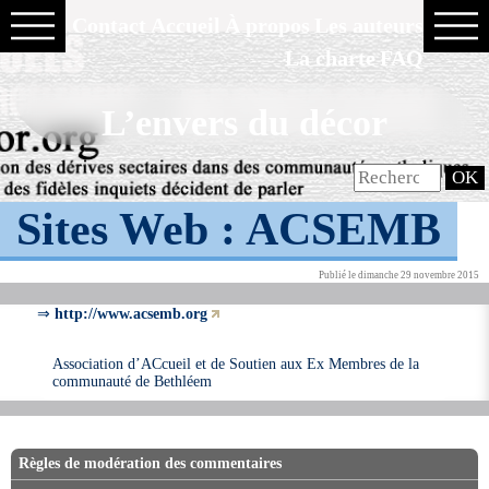
Contact
Accueil
À propos
Les auteurs
La charte
FAQ
L’envers du décor
Sites Web :
ACSEMB
Publié le dimanche 29 novembre 2015
⇒
http://www.acsemb.org
Association d’ACcueil et de Soutien aux Ex Membres de la
communauté de Bethléem
Règles de modération des commentaires