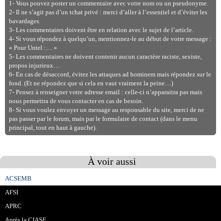
1- Vous pouvez poster un commentaire avec votre nom ou un pseudonyme.
2- Il ne s’agit pas d’un tchat privé : merci d’aller à l’essentiel et d’éviter les
bavardages.
3- Les commentaires doivent être en relation avec le sujet de l’article.
4- Si vous répondez à quelqu’un, mentionnez-le au début de votre message :
« Pour Untel :… »
5- Les commentaires ne doivent contenir aucun caractère raciste, sexiste,
propos injurieux…
6- En cas de désaccord, évitez les attaques ad hominem mais répondez sur le
fond. (Et ne répondez que si cela en vaut vraiment la peine…)
7- Pensez à renseigner votre adresse email : celle-ci n’apparaitra pas mais
nous permettra de vous contacter en cas de besoin.
8- Si vous voulez envoyer un message au responsable du site, merci de ne
pas passer par le forum, mais par le formulaire de contact (dans le menu
principal, tout en haut à gauche).
À voir aussi
ACSEMB
AFSI
APRC
Après la CIASE