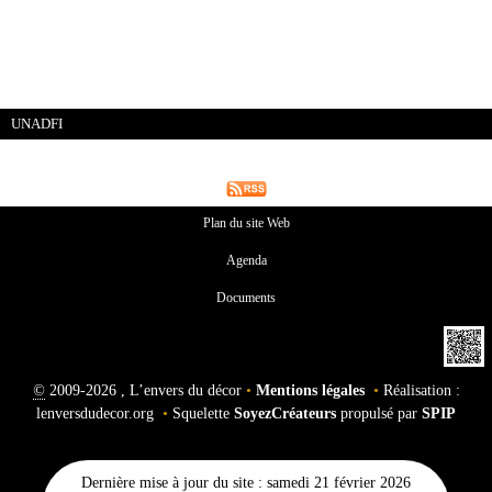
UNADFI
Plan du site Web
Agenda
Documents
©
2009-2026 , L’envers du décor
•
Mentions légales
•
Réalisation :
lenversdudecor.org
•
Squelette
SoyezCréateurs
propulsé par
SPIP
Dernière mise à jour du site : samedi 21 février 2026