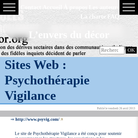
Contact
Accueil
À propos
Les auteurs
La charte
FAQ
L’envers du décor
Sites Web :
Psychothérapie
Vigilance
Publié le vendredi 26 avril 2013
⇒
http://www.psyvig.com/
Le site de Psychothérapie Vigilance a été conçu pour soutenir