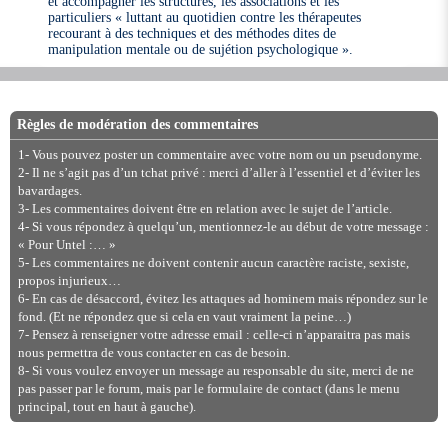
et accompagner les structures, les associations et les
particuliers « luttant au quotidien contre les thérapeutes
recourant à des techniques et des méthodes dites de
manipulation mentale ou de sujétion psychologique ».
Règles de modération des commentaires
1- Vous pouvez poster un commentaire avec votre nom ou un pseudonyme.
2- Il ne s’agit pas d’un tchat privé : merci d’aller à l’essentiel et d’éviter les
bavardages.
3- Les commentaires doivent être en relation avec le sujet de l’article.
4- Si vous répondez à quelqu’un, mentionnez-le au début de votre message :
« Pour Untel :… »
5- Les commentaires ne doivent contenir aucun caractère raciste, sexiste,
propos injurieux…
6- En cas de désaccord, évitez les attaques ad hominem mais répondez sur le
fond. (Et ne répondez que si cela en vaut vraiment la peine…)
7- Pensez à renseigner votre adresse email : celle-ci n’apparaitra pas mais
nous permettra de vous contacter en cas de besoin.
8- Si vous voulez envoyer un message au responsable du site, merci de ne
pas passer par le forum, mais par le formulaire de contact (dans le menu
principal, tout en haut à gauche).