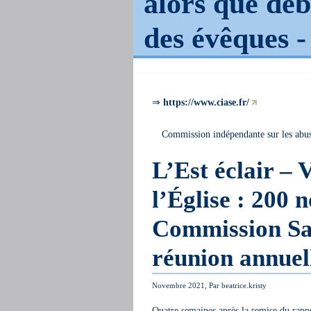
alors que déb
des évêques 
⇒
https://www.ciase.fr/
Commission indépendante sur les abus
L’Est éclair – 
l’Église : 200 
Commission Sau
réunion annuel
Novembre 2021, Par beatrice.kristy
Quatre semaines après la remise du rapp