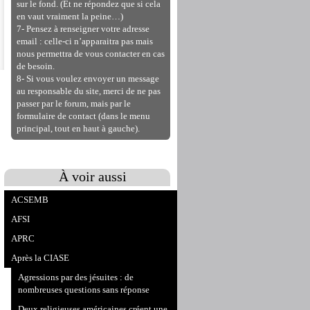
sur le fond. (Et ne répondez que si cela
en vaut vraiment la peine…)
7- Pensez à renseigner votre adresse
email : celle-ci n’apparaitra pas mais
nous permettra de vous contacter en cas
de besoin.
8- Si vous voulez envoyer un message
au responsable du site, merci de ne pas
passer par le forum, mais par le
formulaire de contact (dans le menu
principal, tout en haut à gauche).
À voir aussi
ACSEMB
AFSI
APRC
Après la CIASE
Agressions par des jésuites : de
nombreuses questions sans réponse
Deux religieuses américaines créent une