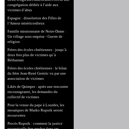
congrégation dédiée à l’aide aux
victimes d’abus
Espagne : dissolution des Filles de
l’Amour miséricordieux
Famille missionnaire de Notre-Dame :
Un village sous emprise - Guerre de
religion
Frères des écoles chrétiennes : jusqu’à
deux fois plus de victimes qu’à
Bétharram
Frères des écoles chrétiennes : le bilan
du frère Jean-René Gentric vu par une
association de victimes
Likès de Quimper : après une rencontre
encourageante, les demandes du
collectif de victimes
Pour la venue du pape à Lourdes, les
mosaïques de Marko Rupnik seront
recouvertes
Procès Rupnik : comment la justice
pourrait-elle être rendue dans ces