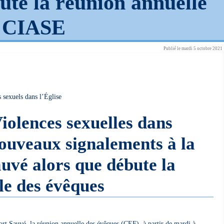
ute la réunion annuelle
-
CIASE
Publié le mardi 5 octobre 2021
 sexuels dans l’Église
Violences sexuelles dans
nouveaux signalements à la
vé alors que débute la
le des évêques
ort Sauvé, la réunion annuelle des évêques (CEF), à partir de mardi à