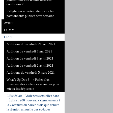
conditions ?
Religieuses abusées : deux articles
passionnants publiés cette semaine
AVREF
CCMM
CIASE
Auditions du vendredi 21 mai 2021
Audition du vendredi 7 mai 2021
Audition du vendredi 9 avril 2021
Audition du vendredi 2 avril 2021
Auditions du vendredi 5 mars 2021
What’s Up Doc ? – « Parler plus
librement des violences sexuelles pour
mieux les dépister. »
L’Est éclair – Violences sexuelles dans
l’Église : 200 nouveaux signalements à
la Commission Sauvé alors que débute
la réunion annuelle des évêques