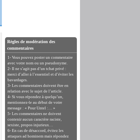
Règles de modération des
commentaires
1- Vous pouvez poster un commentaire
avec votre nom ou un pseudonyme.
2- Il ne s’agit pas d’un tchat privé :
merci d’aller à l’essentiel et d’éviter les
bavardages.
3- Les commentaires doivent être en
relation avec le sujet de l’article.
4- Si vous répondez à quelqu’un,
mentionnez-le au début de votre
message : « Pour Untel :… »
5- Les commentaires ne doivent
contenir aucun caractère raciste,
sexiste, propos injurieux…
6- En cas de désaccord, évitez les
attaques ad hominem mais répondez