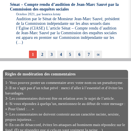
Sénat – Compte rendu d’audition de Jean-Marc Sauvé par la
Commission des enquêtes sociales
Octobre 2021, par beatrice.kristy
Audition par le Sénat de Monsieur Jean-Marc Sauvé, président
de la Commission indépendante sur les abus sexuels dans
l’Église (CIASE) L’article Sénat – Compte rendu d’audition
de Jean-Marc Sauvé par la Commission des enquêtes sociales
est apparu en premier sur Commission indépendante sur les
(…)
1
2
3
4
5
6
7
∞
Règles de modération des commentaires
1- Vous pouvez poster un commentaire avec votre nom ou un pseudonyme.
2- Il ne s’agit pas d’un tchat privé : merci d’aller à l’essentiel et d’éviter les
bavardages.
3- Les commentaires doivent être en relation avec le sujet de l’article.
4- Si vous répondez à quelqu’un, mentionnez-le au début de votre message :
« Pour Untel :… »
5- Les commentaires ne doivent contenir aucun caractère raciste, sexiste,
propos injurieux…
6- En cas de désaccord, évitez les attaques ad hominem mais répondez sur le
fond. (Et ne répondez que si cela en vaut vraiment la peine…)