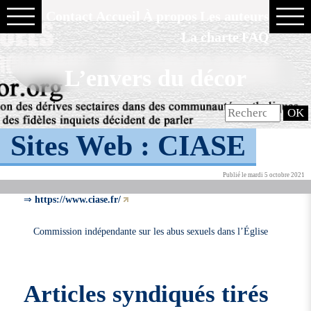
Contact
Accueil
À propos
Les auteurs
La charte
FAQ
L’envers du décor
Sites Web :
CIASE
Publié le mardi 5 octobre 2021
⇒
https://www.ciase.fr/
Commission indépendante sur les abus sexuels dans l’Église
Articles syndiqués tirés