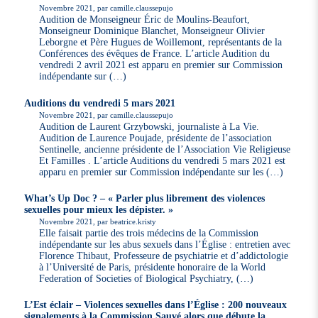
Novembre 2021, par camille.claussepujo
Audition de Monseigneur Éric de Moulins-Beaufort,
Monseigneur Dominique Blanchet, Monseigneur Olivier
Leborgne et Père Hugues de Woillemont, représentants de la
Conférences des évêques de France. L’article Audition du
vendredi 2 avril 2021 est apparu en premier sur Commission
indépendante sur (…)
Auditions du vendredi 5 mars 2021
Novembre 2021, par camille.claussepujo
Audition de Laurent Grzybowski, journaliste à La Vie.
Audition de Laurence Poujade, présidente de l’association
Sentinelle, ancienne présidente de l’Association Vie Religieuse
Et Familles . L’article Auditions du vendredi 5 mars 2021 est
apparu en premier sur Commission indépendante sur les (…)
What’s Up Doc ? – « Parler plus librement des violences
sexuelles pour mieux les dépister. »
Novembre 2021, par beatrice.kristy
Elle faisait partie des trois médecins de la Commission
indépendante sur les abus sexuels dans l’Église : entretien avec
Florence Thibaut, Professeure de psychiatrie et d’addictologie
à l’Université de Paris, présidente honoraire de la World
Federation of Societies of Biological Psychiatry, (…)
L’Est éclair – Violences sexuelles dans l’Église : 200 nouveaux
signalements à la Commission Sauvé alors que débute la