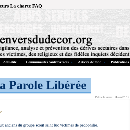
eurs
La charte
FAQ
Actualité
Communautés controversées
Articles de fond
Publications
a Parole Libérée
Publié le samedi 30 avril 2016
aux anciens du groupe scout saint luc victimes de pédophilie.