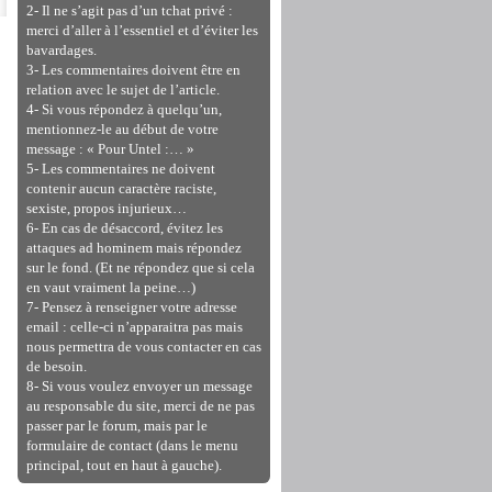
2- Il ne s’agit pas d’un tchat privé :
merci d’aller à l’essentiel et d’éviter les
bavardages.
3- Les commentaires doivent être en
relation avec le sujet de l’article.
4- Si vous répondez à quelqu’un,
mentionnez-le au début de votre
message : « Pour Untel :… »
5- Les commentaires ne doivent
contenir aucun caractère raciste,
sexiste, propos injurieux…
6- En cas de désaccord, évitez les
attaques ad hominem mais répondez
sur le fond. (Et ne répondez que si cela
en vaut vraiment la peine…)
7- Pensez à renseigner votre adresse
email : celle-ci n’apparaitra pas mais
nous permettra de vous contacter en cas
de besoin.
8- Si vous voulez envoyer un message
au responsable du site, merci de ne pas
passer par le forum, mais par le
formulaire de contact (dans le menu
principal, tout en haut à gauche).