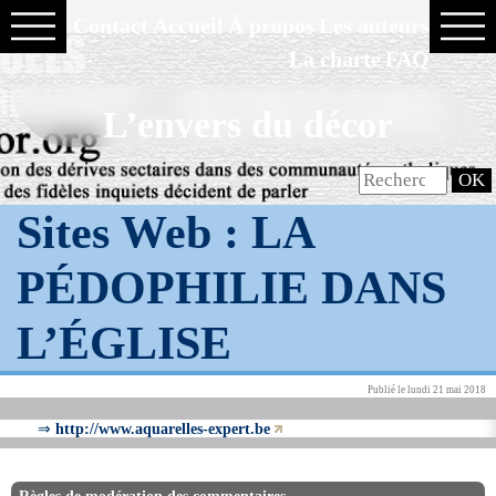
Contact
Accueil
À propos
Les auteurs
La charte
FAQ
L’envers du décor
Sites Web :
LA
PÉDOPHILIE DANS
L’ÉGLISE
Publié le lundi 21 mai 2018
⇒
http://www.aquarelles-expert.be