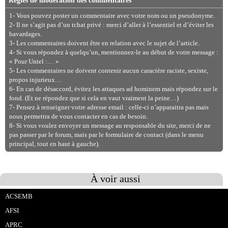
Règles de modération des commentaires
1- Vous pouvez poster un commentaire avec votre nom ou un pseudonyme.
2- Il ne s’agit pas d’un tchat privé : merci d’aller à l’essentiel et d’éviter les
bavardages.
3- Les commentaires doivent être en relation avec le sujet de l’article.
4- Si vous répondez à quelqu’un, mentionnez-le au début de votre message :
« Pour Untel :… »
5- Les commentaires ne doivent contenir aucun caractère raciste, sexiste,
propos injurieux…
6- En cas de désaccord, évitez les attaques ad hominem mais répondez sur le
fond. (Et ne répondez que si cela en vaut vraiment la peine…)
7- Pensez à renseigner votre adresse email : celle-ci n’apparaitra pas mais
nous permettra de vous contacter en cas de besoin.
8- Si vous voulez envoyer un message au responsable du site, merci de ne
pas passer par le forum, mais par le formulaire de contact (dans le menu
principal, tout en haut à gauche).
À voir aussi
ACSEMB
AFSI
APRC