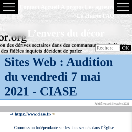
Contact
Accueil
À propos
Les auteurs
La charte
FAQ
L’envers du décor
Sites Web : Audition
du vendredi 7 mai
2021 -
CIASE
Publié le mardi 5 octobre 2021
⇒
https://www.ciase.fr/
Commission indépendante sur les abus sexuels dans l’Église