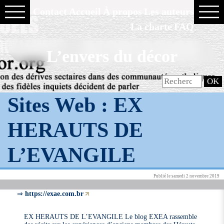
Contact
Accueil
À propos
Les auteurs
La charte
FAQ
L’envers du décor
Sites Web :
EX
HERAUTS DE
L’EVANGILE
Publié le samedi 2 novembre 2019
⇒
https://exae.com.br
EX HERAUTS DE L’EVANGILE Le blog EXEA rassemble