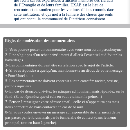
des récits sur les expériences d’anciens membres des Hérauts
de l’Évangile et de leurs familles. EXAE est le lieu de
rencontre et de soutien pour les victimes d’abus commis dans
cette institution, et qui met à la lumière des choses que seuls
qui ont connu la communauté de l’intérieur connaissent.
Règles de modération des commentaires
1- Vous pouvez poster un commentaire avec votre nom ou un pseudonyme.
2- Il ne s’agit pas d’un tchat privé : merci d’aller à l’essentiel et d’éviter les
bavardages.
3- Les commentaires doivent être en relation avec le sujet de l’article.
4- Si vous répondez à quelqu’un, mentionnez-le au début de votre message :
« Pour Untel :… »
5- Les commentaires ne doivent contenir aucun caractère raciste, sexiste,
propos injurieux…
6- En cas de désaccord, évitez les attaques ad hominem mais répondez sur le
fond. (Et ne répondez que si cela en vaut vraiment la peine…)
7- Pensez à renseigner votre adresse email : celle-ci n’apparaitra pas mais
nous permettra de vous contacter en cas de besoin.
8- Si vous voulez envoyer un message au responsable du site, merci de ne
pas passer par le forum, mais par le formulaire de contact (dans le menu
principal, tout en haut à gauche).