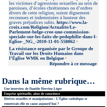
les victimes d’agressions sexuelles au sein de
paroisses, d’écoles chrétiennes ou d’ordres
divers de cette religion, soient dignement
reconnues et indemnisées à hauteur des
graves préjudices subis.
https://www.la-
croix.com/Religion/Actualite/Le-
Parlement-belge-cree-une-commission-
speciale-sur-les-faits-de-pedophilie-dans-l-
Eglise-_NG_-2010-11-01-558062
La résistance organisée par le Groupe de
Travail sur les Droits Humains dans
l’Église WMK en Belgique
Répondre à ce message
Dans la même rubrique…
Une interview de Danièle Hervieu-Léger
Emprise spirituelle, abus de conscience
Dérives sexuelles et manipulations : L’Église catholique se
remettrait-elle en cause aujourd’hui ?