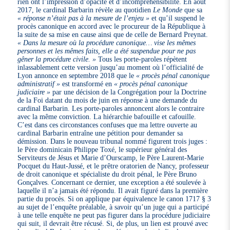
rien ont l’impression d’opacité et d’incompréhensibilité. En août
2017, le cardinal Barbarin révèle au quotidien
Le Monde
que sa
« réponse n’était pas à la mesure de l’enjeu »
et qu’il suspend le
procès canonique en accord avec le procureur de la République à
la suite de sa mise en cause ainsi que de celle de Bernard Preynat.
« Dans la mesure où la procédure canonique… vise les mêmes
personnes et les mêmes faits, elle a été suspendue pour ne pas
gêner la procédure civile. »
Tous les porte-paroles répètent
inlassablement cette version jusqu’au moment où l’officialité de
Lyon annonce en septembre 2018 que le
« procès pénal canonique
administratif »
est transformé en
« procès pénal canonique
judiciaire »
par une décision de la Congrégation pour la Doctrine
de la Foi datant du mois de juin en réponse à une demande du
cardinal Barbarin. Les porte-paroles annoncent alors le contraire
avec la même conviction. La hiérarchie bafouille et cafouille.
C’est dans ces circonstances confuses que ma lettre ouverte au
cardinal Barbarin entraîne une pétition pour demander sa
démission. Dans le nouveau tribunal nommé figurent trois juges :
le Père dominicain Philippe Toxé, le supérieur général des
Serviteurs de Jésus et Marie d’Ourscamp, le Père Laurent-Marie
Pocquet du Haut-Jussé, et le prêtre oratorien de Nancy, professeur
de droit canonique et spécialiste du droit pénal, le Père Bruno
Gonçalves. Concernant ce dernier, une exception a été soulevée à
laquelle il n’a jamais été répondu. Il avait figuré dans la première
partie du procès. Si on applique par équivalence le canon 1717 § 3
au sujet de l’enquête préalable, à savoir qu’un juge qui a participé
à une telle enquête ne peut pas figurer dans la procédure judiciaire
qui suit, il devrait être récusé. Si, de plus, un lien est prouvé avec