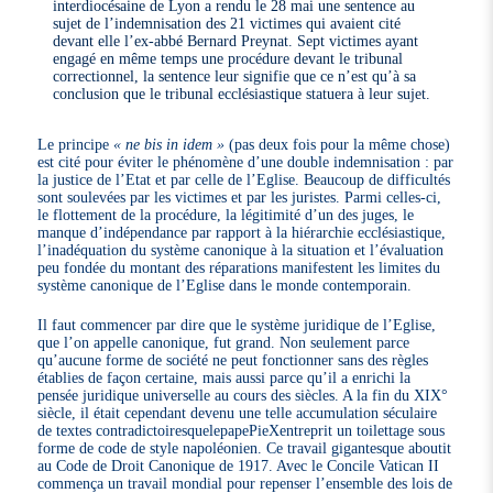
interdiocésaine de Lyon a rendu le 28 mai une sentence au
sujet de l’indemnisation des 21 victimes qui avaient cité
devant elle l’ex-abbé Bernard Preynat. Sept victimes ayant
engagé en même temps une procédure devant le tribunal
correctionnel, la sentence leur signifie que ce n’est qu’à sa
conclusion que le tribunal ecclésiastique statuera à leur sujet.
Le principe
« ne bis in idem »
(pas deux fois pour la même chose)
est cité pour éviter le phénomène d’une double indemnisation : par
la justice de l’Etat et par celle de l’Eglise. Beaucoup de difficultés
sont soulevées par les victimes et par les juristes. Parmi celles-ci,
le flottement de la procédure, la légitimité d’un des juges, le
manque d’indépendance par rapport à la hiérarchie ecclésiastique,
l’inadéquation du système canonique à la situation et l’évaluation
peu fondée du montant des réparations manifestent les limites du
système canonique de l’Eglise dans le monde contemporain.
Il faut commencer par dire que le système juridique de l’Eglise,
que l’on appelle canonique, fut grand. Non seulement parce
qu’aucune forme de société ne peut fonctionner sans des règles
établies de façon certaine, mais aussi parce qu’il a enrichi la
pensée juridique universelle au cours des siècles. A la fin du XIX°
siècle, il était cependant devenu une telle accumulation séculaire
de textes contradictoiresquelepapePieXentreprit un toilettage sous
forme de code de style napoléonien. Ce travail gigantesque aboutit
au Code de Droit Canonique de 1917. Avec le Concile Vatican II
commença un travail mondial pour repenser l’ensemble des lois de