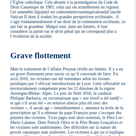
l’Eglise catholique. Cela aboutit à la promulgation du Code de
Droit Canonique de 1983, celui qui est actuellement en vigueur.
Cet ensemble législatif est cohérentettiresoninspirationduConcile
Vatican II dont il traduit les grandes perspectives ecclésiales : il
s’agit fondamentalement d’un droit de la communion ecclésiale, ce
qui fait sa grandeur. Malgré tout, dans ses limites, il faut
considérer la partie sur le droit pénal qui ne correspond plus à
l’évolution de la société.
Grave flottement
Mais le traitement de l’affaire Preynat révèle ses limites. Il y a eu
un grave flottement pour savoir ce qu’il convenait de faire. En
avril 2016, les victimes ont été entendues selon les formes
juridiques par l’official interdiocésain de Lyon. Cette officialité est
territorialement compétente pour les 12 diocèses de la région
Auvergne-Rhône- Alpes. Le jour de Noël 2016, le cardinal
Philippe Barbarin, en reconnaissant que
« son réveil a été tardif »
et que s’il avait été
« en relation directe plus tôt avec des
victimes »
, il aurait agi
« immédiatement »
, annonce la levée de la
prescription qu’il a obtenue du pape François pour s’occuper des
plaintes des victimes. Trois juges sont alors nommés, le Père Luc-
Marie Lalanne, Dom Patrick Olive et le Père Bruno Gonçalves et
les victimes sont auditionnées. Des difficultés sur la nature du
procès canonique sont soulevées. Les victimes à qui on n’explique