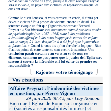
demandant au diocèse de Lyon, puisque le clerc révoqué Preynat
sera insolvable, de payer aux victimes les réparations auxquelles
elles ont droit ?
Comme le disait Ionesco, si vous caressez un cercle, il finira par
devenir vicieux ! Et à propos de vicieux, encore un détail. La
sentence évoque un fait que j’ignorais concernant Bernard
Preynat :
« Son itinéraire sera notamment marqué par deux années
de psychothérapie (oct. 1967- 1968) suite à des problèmes
d’équilibre affectif et à des actes inappropriés envers des enfants
lors de camps, à l’issue desquelles il a été jugé apte à poursuivre
sa formation. »
Quand je vous dis qu’on cherche la logique ! Bien
d’autres points de cette sentence sont encore à examiner.
Une
conclusion paraît certaine : au vu et au su de tous ces
éléments, comment ne pas penser que la justice de l’Eglise sert
surtout à couvrir la hiérarchie et à lui éviter de prendre ses
responsabilités ?
Rajouter votre témoignage
Vos réactions
Affaire Preynat : l’indemnité des victimes
en question, par Pierre Vignon
29 juin 2020 08:42, par Guy Roucour
Bien que l’Église de Rome soit organisée en
sl (sociétés à responsabilités limitées) et