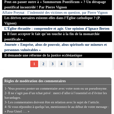
Peut-on passer outre à « Summorum Pontificum » ? Un dérapage
pontifical incontrôlé ! Par Pierre Vignon
Affaire Preynat : l’indemnité des victimes en question, par Pierre Vignon
Les dérives sectaires existent-elles dans l’Église catholique ? (P.
Vignon)
L’Église ébranlée : comprendre et agir. Une opinion d’Ignace Berten
« Il faut accepter le fait qu’on touche à la fin de la monarchie
pontificale »
Journée « Emprise, abus de pouvoir, abus spirituels sur mineurs et
personnes vulnérables »
Il demande une réforme de la justice ecclésiastique
1
2
3
4
5
∞
Règles de modération des commentaires
1- Vous pouvez poster un commentaire avec votre nom ou un pseudonyme.
2- Il ne s’agit pas d’un tchat privé : merci d’aller à l’essentiel et d’éviter les
bavardages.
3- Les commentaires doivent être en relation avec le sujet de l’article.
4- Si vous répondez à quelqu’un, mentionnez-le au début de votre message :
« Pour Untel :… »