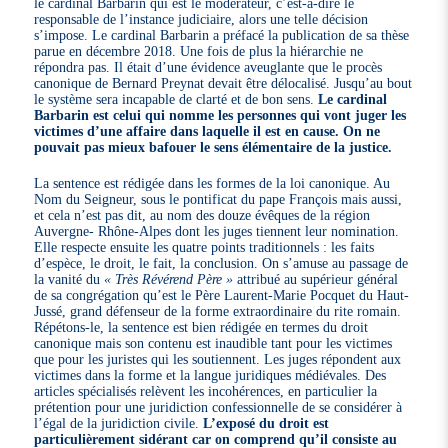
le cardinal Barbarin qui est le modérateur, c’est-à-dire le
responsable de l’instance judiciaire, alors une telle décision
s’impose. Le cardinal Barbarin a préfacé la publication de sa thèse
parue en décembre 2018. Une fois de plus la hiérarchie ne
répondra pas. Il était d’une évidence aveuglante que le procès
canonique de Bernard Preynat devait être délocalisé. Jusqu’au bout
le système sera incapable de clarté et de bon sens.
Le cardinal
Barbarin est celui qui nomme les personnes qui vont juger les
victimes d’une affaire dans laquelle il est en cause. On ne
pouvait pas mieux bafouer le sens élémentaire de la justice.
La sentence est rédigée dans les formes de la loi canonique. Au
Nom du Seigneur, sous le pontificat du pape François mais aussi,
et cela n’est pas dit, au nom des douze évêques de la région
Auvergne- Rhône-Alpes dont les juges tiennent leur nomination.
Elle respecte ensuite les quatre points traditionnels : les faits
d’espèce, le droit, le fait, la conclusion. On s’amuse au passage de
la vanité du
« Très Révérend Père »
attribué au supérieur général
de sa congrégation qu’est le Père Laurent-Marie Pocquet du Haut-
Jussé, grand défenseur de la forme extraordinaire du rite romain.
Répétons-le, la sentence est bien rédigée en termes du droit
canonique mais son contenu est inaudible tant pour les victimes
que pour les juristes qui les soutiennent. Les juges répondent aux
victimes dans la forme et la langue juridiques médiévales. Des
articles spécialisés relèvent les incohérences, en particulier la
prétention pour une juridiction confessionnelle de se considérer à
l’égal de la juridiction civile.
L’exposé du droit est
particulièrement sidérant car on comprend qu’il consiste au