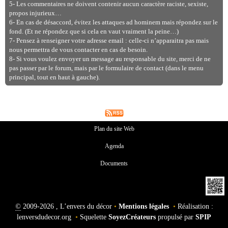
5- Les commentaires ne doivent contenir aucun caractère raciste, sexiste,
propos injurieux…
6- En cas de désaccord, évitez les attaques ad hominem mais répondez sur le
fond. (Et ne répondez que si cela en vaut vraiment la peine…)
7- Pensez à renseigner votre adresse email : celle-ci n’apparaitra pas mais
nous permettra de vous contacter en cas de besoin.
8- Si vous voulez envoyer un message au responsable du site, merci de ne
pas passer par le forum, mais par le formulaire de contact (dans le menu
principal, tout en haut à gauche).
Plan du site Web
Agenda
Documents
©
2009-2026 , L’envers du décor
•
Mentions légales
•
Réalisation :
lenversdudecor.org
•
Squelette
SoyezCréateurs
propulsé par
SPIP