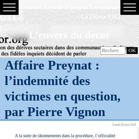
Contact
Accueil
À propos
Les auteurs
La charte
FAQ
L’envers du décor
Affaire Preynat :
l’indemnité des
victimes en question,
par Pierre Vignon
Lundi 29 juin 2020
A la suite de tâtonnements dans la procédure, l’officialité