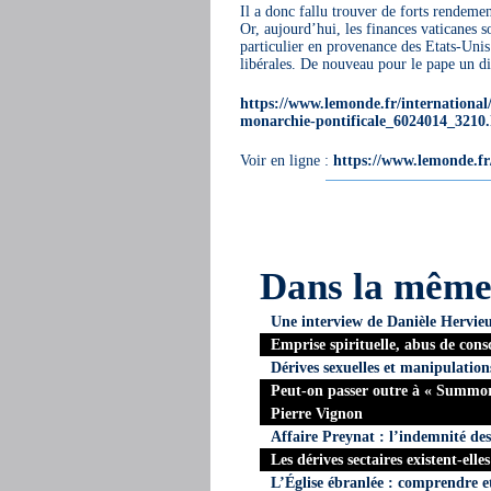
Il a donc fallu trouver de forts rendement
Or, aujourd’hui, les finances vaticanes 
particulier en provenance des Etats-Unis
libérales. De nouveau pour le pape un di
https://www.lemonde.fr/international/a
monarchie-pontificale_6024014_3210
Voir en ligne :
https://www.lemonde.fr/
Dans la mêm
Une interview de Danièle Hervie
Emprise spirituelle, abus de cons
Dérives sexuelles et manipulation
Peut-on passer outre à « Summor
Pierre Vignon
Affaire Preynat : l’indemnité des
Les dérives sectaires existent-elle
L’Église ébranlée : comprendre e