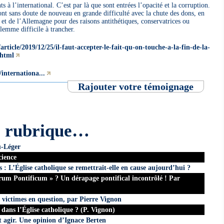
s à l’international. C’est par là que sont entrées l’opacité et la corruption.
sont sans doute de nouveau en grande difficulté avec la chute des dons, en
 et de l’Allemagne pour des raisons antithétiques, conservatrices ou
lemme difficile à trancher.
rticle/2019/12/25/il-faut-accepter-le-fait-qu-on-touche-a-la-fin-de-la-
.html
internationa...
Rajouter votre témoignage
e rubrique…
u-Léger
cience
s : L’Église catholique se remettrait-elle en cause aujourd’hui ?
um Pontificum » ? Un dérapage pontifical incontrôlé ! Par
 victimes en question, par Pierre Vignon
s dans l’Église catholique ? (P. Vignon)
t agir. Une opinion d’Ignace Berten