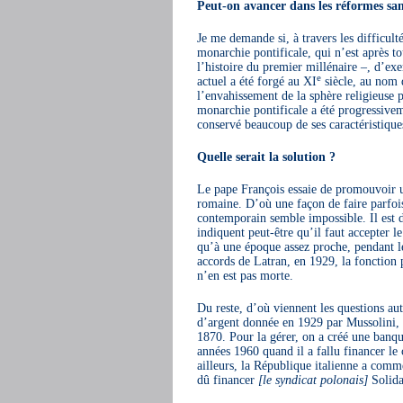
Peut-on avancer dans les réformes sa
Je me demande si, à travers les difficulté
monarchie pontificale, qui n’est après t
l’histoire du premier millénaire –, d’ex
e
actuel a été forgé au XI
siècle, au nom d
l’envahissement de la sphère religieuse 
monarchie pontificale a été progressivem
conservé beaucoup de ses caractéristiqu
Quelle serait la solution ?
Le pape François essaie de promouvoir un
romaine. D’où une façon de faire parfois
contemporain semble impossible. Il est d
indiquent peut-être qu’il faut accepter l
qu’à une époque assez proche, pendant les
accords de Latran, en 1929, la fonction 
n’en est pas morte.
Du reste, d’où viennent les questions aut
d’argent donnée en 1929 par Mussolini, 
1870. Pour la gérer, on a créé une banque
années 1960 quand il a fallu financer l
ailleurs, la République italienne a commen
dû financer
[le syndicat polonais]
Solida