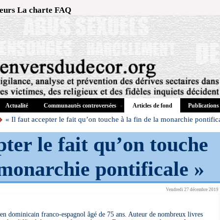
eurs
La charte
FAQ
Actualité
Communautés controversées
Publications
Articles de fond
« Il faut accepter le fait qu’on touche à la fin de la monarchie pontific
pter le fait qu’on touche
a monarchie pontificale »
Vendredi 27 décembre 2019
ien dominicain franco-espagnol âgé de 75 ans. Auteur de nombreux livres