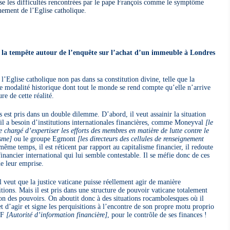
alyse les difficultés rencontrées par le pape François comme le symptôme
ement de l’Eglise catholique.
 de la tempête autour de l’enquête sur l’achat d’un immeuble à Londres
l’Eglise catholique non pas dans sa constitution divine, telle que la
e modalité historique dont tout le monde se rend compte qu’elle n’arrive
re de cette réalité.
s est pris dans un double dilemme. D’abord, il veut assainir la situation
 il a besoin d’institutions internationales financières, comme Moneyval
[le
chargé d’expertiser les efforts des membres en matière de lutte contre le
sme]
ou le groupe Egmont
[les directeurs des cellules de renseignement
même temps, il est réticent par rapport au capitalisme financier, il redoute
inancier international qui lui semble contestable. Il se méfie donc de ces
de leur emprise.
il veut que la justice vaticane puisse réellement agir de manière
tions. Mais il est pris dans une structure de pouvoir vaticane totalement
ion des pouvoirs. On aboutit donc à des situations rocambolesques où il
 d’agir et signe les perquisitions à l’encontre de son propre motu proprio
AIF
[Autorité d’information financière]
, pour le contrôle de ses finances !