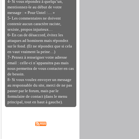
4- Si vous répondez à quelqu’un,
mentionnez-le au début de votre
message : « Pour Untel :… »
5- Les commentaires ne doivent
contenir aucun caractère raciste,
sexiste, propos injurieux…
6- En cas de désaccord, évitez les
attaques ad hominem mais répondez
sur le fond. (Et ne répondez que si cela
en vaut vraiment la peine…)
7- Pensez à renseigner votre adresse
email : celle-ci n’apparaitra pas mais
nous permettra de vous contacter en cas
de besoin.
8- Si vous voulez envoyer un message
au responsable du site, merci de ne pas
passer par le forum, mais par le
formulaire de contact (dans le menu
principal, tout en haut à gauche).