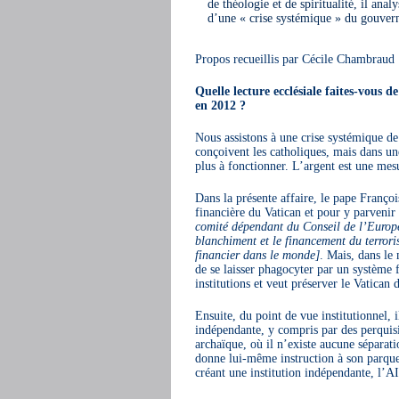
de théologie et de spiritualité, il an
d’une « crise systémique » du gouvern
Propos recueillis par Cécile Chambraud
Quelle lecture ecclésiale faites-vous
en 2012 ?
Nous assistons à une crise systémique de 
conçoivent les catholiques, mais dans un
plus à fonctionner. L’argent est une mesu
Dans la présente affaire, le pape Françoi
financière du Vatican et pour y parvenir
comité dépendant du Conseil de l’Europe 
blanchiment et le financement du terrori
financier dans le monde]
. Mais, dans le 
de se laisser phagocyter par un système f
institutions et veut préserver le Vatican 
Ensuite, du point de vue institutionnel, 
indépendante, y compris par des perquisi
archaïque, où il n’existe aucune séparat
donne lui-même instruction à son parquet
créant une institution indépendante, l’