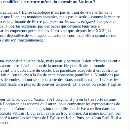
ns modifier la structure même du pouvoir au Vatican ?
s actuelles, l’Eglise catholique n’est pas en train de vivre la fin de la
out que l’une des manières possibles, mais pas la seule – comme le montre
ercer la primauté de Pierre
[du pape sur les autres évêques]
. Le système
e la libertas ecclesiae, par des papes qui devaient tenir tête à
par les empereurs germaniques. Il est vrai que, depuis Jean XXIII, la
ent dépouillée de son aspect de faste, de cour, mais elle a quand même
es dans son fonctionnement.
e synodalité plus poussée, mais pour y parvenir il doit affronter la curie
 autoritaire. L’adaptation de la monarchie pontificale au monde
evant une quadrature du cercle. Les paradoxes auxquels il est confronté
e fait qu’on touche à la fin de cette monarchie pontificale. N’oublions pas
 décennies qui ont séparé la perte des Etats pontificaux, en 1870, et les
pontificale n’a plus eu de pouvoir temporel. Et, à ce qu’on sache, l’Eglise
our de la banque du Vatican ? A l’origine, il y a eu la très forte somme
à l’occasion des accords du Latran, pour compenser les expropriations de
, qui a d’abord eu une gestion tranquille. La dérive a eu lieu dans les
e concile Vatican II, qui avait causé un trou énorme. Au même moment, par
cé à taxer les bénéfices de l’Eglise en Italie. Puis, sous Jean Paul II, il a
rnosc.