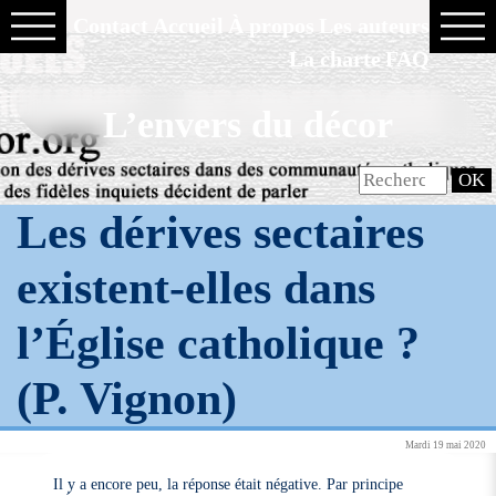
Contact
Accueil
À propos
Les auteurs
La charte
FAQ
L’envers du décor
Les dérives sectaires
existent-elles dans
l’Église catholique ?
(P. Vignon)
Mardi 19 mai 2020
Il y a encore peu, la réponse était négative. Par principe