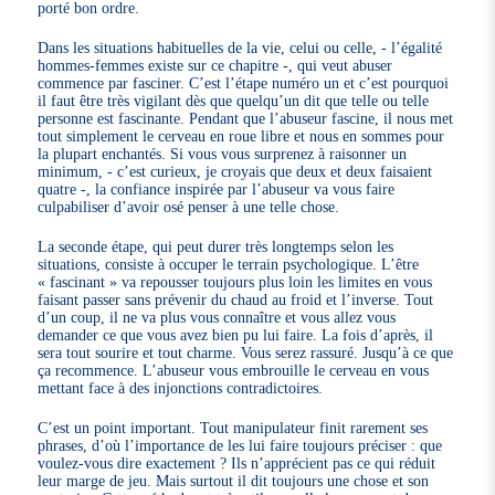
porté bon ordre.
Dans les situations habituelles de la vie, celui ou celle, - l’égalité
hommes-femmes existe sur ce chapitre -, qui veut abuser
commence par fasciner. C’est l’étape numéro un et c’est pourquoi
il faut être très vigilant dès que quelqu’un dit que telle ou telle
personne est fascinante. Pendant que l’abuseur fascine, il nous met
tout simplement le cerveau en roue libre et nous en sommes pour
la plupart enchantés. Si vous vous surprenez à raisonner un
minimum, - c’est curieux, je croyais que deux et deux faisaient
quatre -, la confiance inspirée par l’abuseur va vous faire
culpabiliser d’avoir osé penser à une telle chose.
La seconde étape, qui peut durer très longtemps selon les
situations, consiste à occuper le terrain psychologique. L’être
« fascinant » va repousser toujours plus loin les limites en vous
faisant passer sans prévenir du chaud au froid et l’inverse. Tout
d’un coup, il ne va plus vous connaître et vous allez vous
demander ce que vous avez bien pu lui faire. La fois d’après, il
sera tout sourire et tout charme. Vous serez rassuré. Jusqu’à ce que
ça recommence. L’abuseur vous embrouille le cerveau en vous
mettant face à des injonctions contradictoires.
C’est un point important. Tout manipulateur finit rarement ses
phrases, d’où l’importance de les lui faire toujours préciser : que
voulez-vous dire exactement ? Ils n’apprécient pas ce qui réduit
leur marge de jeu. Mais surtout il dit toujours une chose et son