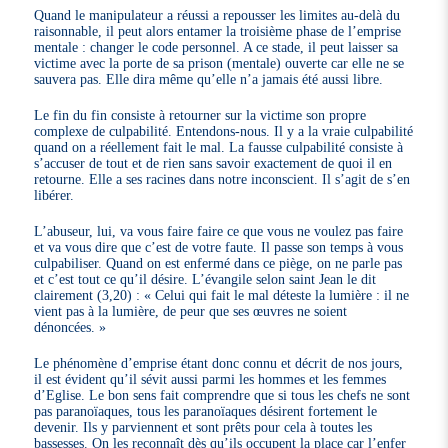
Quand le manipulateur a réussi a repousser les limites au-delà du
raisonnable, il peut alors entamer la troisième phase de l’emprise
mentale : changer le code personnel. A ce stade, il peut laisser sa
victime avec la porte de sa prison (mentale) ouverte car elle ne se
sauvera pas. Elle dira même qu’elle n’a jamais été aussi libre.
Le fin du fin consiste à retourner sur la victime son propre
complexe de culpabilité. Entendons-nous. Il y a la vraie culpabilité
quand on a réellement fait le mal. La fausse culpabilité consiste à
s’accuser de tout et de rien sans savoir exactement de quoi il en
retourne. Elle a ses racines dans notre inconscient. Il s’agit de s’en
libérer.
L’abuseur, lui, va vous faire faire ce que vous ne voulez pas faire
et va vous dire que c’est de votre faute. Il passe son temps à vous
culpabiliser. Quand on est enfermé dans ce piège, on ne parle pas
et c’est tout ce qu’il désire. L’évangile selon saint Jean le dit
clairement (3,20) : « Celui qui fait le mal déteste la lumière : il ne
vient pas à la lumière, de peur que ses œuvres ne soient
dénoncées. »
Le phénomène d’emprise étant donc connu et décrit de nos jours,
il est évident qu’il sévit aussi parmi les hommes et les femmes
d’Eglise. Le bon sens fait comprendre que si tous les chefs ne sont
pas paranoïaques, tous les paranoïaques désirent fortement le
devenir. Ils y parviennent et sont prêts pour cela à toutes les
bassesses. On les reconnaît dès qu’ils occupent la place car l’enfer