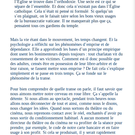
l’Église se trouve dans l’orthodoxie. Une secte est ce qui se
sépare de l’ensemble. Et donc cela n’existait pas dans l’Église
catholique. Cela n’était ni pensé ni formulé. Si quelqu’un
s’en plaignait, on le faisait taire selon les bons vieux usages
de la bureaucratie vaticane. Il ne manquerait plus que ça,
pensaient tous ces gardiens du temple.
Mais la vie étant dans le mouvement, les temps changent. Et la
psychologie a réfléchi sur les phénomènes d’emprise et de
dépendance. Elle a approfondi les bases d’un principe empirique
dont usent les bonimenteurs depuis toujours : tout charlatan vit du
consentement de ses victimes. Comment est-il donc possible que
des adultes, censés être en possession de leur libre-arbitre et de
leur raison, se fassent mettre sous emprise ? De fait cela s’explique
simplement et se passe en trois temps. Ça se fonde sur le
phénomène de la transe.
Pour bien comprendre de quelle transe on parle, il faut savoir que
nous aimons mettre notre cerveau en roue libre. Ça s’appelle la
détente. Si nous allons au spectacle, pendant trois heures nous
allons nous déconnecter de tout et ainsi, comme nous le disons,
nous changer les idées. Quand nous sortons du théâtre ou du
cinéma, nous reprenons contact avec le réel, enchantés d’avoir pu
nous sortir du conditionnement habituel. A aucun moment le
directeur du théâtre ou du cinéma ne va profiter de la séance pour
prendre, par exemple, le code de notre carte bancaire et en faire
usage à son profit. Si cela se produisait, il y serait rapidement