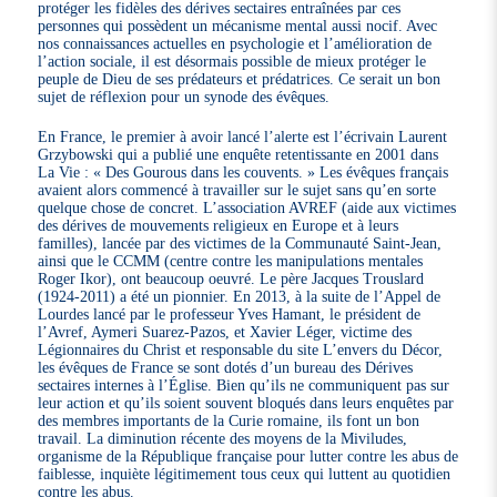
protéger les fidèles des dérives sectaires entraînées par ces
personnes qui possèdent un mécanisme mental aussi nocif. Avec
nos connaissances actuelles en psychologie et l’amélioration de
l’action sociale, il est désormais possible de mieux protéger le
peuple de Dieu de ses prédateurs et prédatrices. Ce serait un bon
sujet de réflexion pour un synode des évêques.
En France, le premier à avoir lancé l’alerte est l’écrivain Laurent
Grzybowski qui a publié une enquête retentissante en 2001 dans
La Vie : « Des Gourous dans les couvents. » Les évêques français
avaient alors commencé à travailler sur le sujet sans qu’en sorte
quelque chose de concret. L’association AVREF (aide aux victimes
des dérives de mouvements religieux en Europe et à leurs
familles), lancée par des victimes de la Communauté Saint-Jean,
ainsi que le CCMM (centre contre les manipulations mentales
Roger Ikor), ont beaucoup oeuvré. Le père Jacques Trouslard
(1924-2011) a été un pionnier. En 2013, à la suite de l’Appel de
Lourdes lancé par le professeur Yves Hamant, le président de
l’Avref, Aymeri Suarez-Pazos, et Xavier Léger, victime des
Légionnaires du Christ et responsable du site L’envers du Décor,
les évêques de France se sont dotés d’un bureau des Dérives
sectaires internes à l’Église. Bien qu’ils ne communiquent pas sur
leur action et qu’ils soient souvent bloqués dans leurs enquêtes par
des membres importants de la Curie romaine, ils font un bon
travail. La diminution récente des moyens de la Miviludes,
organisme de la République française pour lutter contre les abus de
faiblesse, inquiète légitimement tous ceux qui luttent au quotidien
contre les abus.