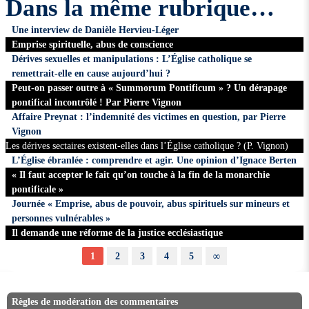
Dans la même rubrique…
Une interview de Danièle Hervieu-Léger
Emprise spirituelle, abus de conscience
Dérives sexuelles et manipulations : L’Église catholique se
remettrait-elle en cause aujourd’hui ?
Peut-on passer outre à « Summorum Pontificum » ? Un dérapage
pontifical incontrôlé ! Par Pierre Vignon
Affaire Preynat : l’indemnité des victimes en question, par Pierre
Vignon
Les dérives sectaires existent-elles dans l’Église catholique ? (P. Vignon)
L’Église ébranlée : comprendre et agir. Une opinion d’Ignace Berten
« Il faut accepter le fait qu’on touche à la fin de la monarchie
pontificale »
Journée « Emprise, abus de pouvoir, abus spirituels sur mineurs et
personnes vulnérables »
Il demande une réforme de la justice ecclésiastique
1
2
3
4
5
∞
Règles de modération des commentaires