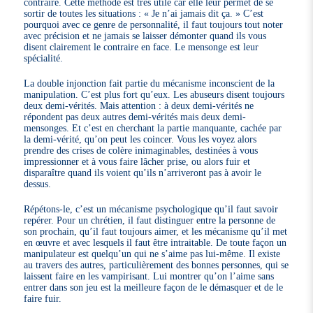
contraire. Cette méthode est très utile car elle leur permet de se
sortir de toutes les situations : « Je n’ai jamais dit ça. » C’est
pourquoi avec ce genre de personnalité, il faut toujours tout noter
avec précision et ne jamais se laisser démonter quand ils vous
disent clairement le contraire en face. Le mensonge est leur
spécialité.
La double injonction fait partie du mécanisme inconscient de la
manipulation. C’est plus fort qu’eux. Les abuseurs disent toujours
deux demi-vérités. Mais attention : à deux demi-vérités ne
répondent pas deux autres demi-vérités mais deux demi-
mensonges. Et c’est en cherchant la partie manquante, cachée par
la demi-vérité, qu’on peut les coincer. Vous les voyez alors
prendre des crises de colère inimaginables, destinées à vous
impressionner et à vous faire lâcher prise, ou alors fuir et
disparaître quand ils voient qu’ils n’arriveront pas à avoir le
dessus.
Répétons-le, c’est un mécanisme psychologique qu’il faut savoir
repérer. Pour un chrétien, il faut distinguer entre la personne de
son prochain, qu’il faut toujours aimer, et les mécanisme qu’il met
en œuvre et avec lesquels il faut être intraitable. De toute façon un
manipulateur est quelqu’un qui ne s’aime pas lui-même. Il existe
au travers des autres, particulièrement des bonnes personnes, qui se
laissent faire en les vampirisant. Lui montrer qu’on l’aime sans
entrer dans son jeu est la meilleure façon de le démasquer et de le
faire fuir.