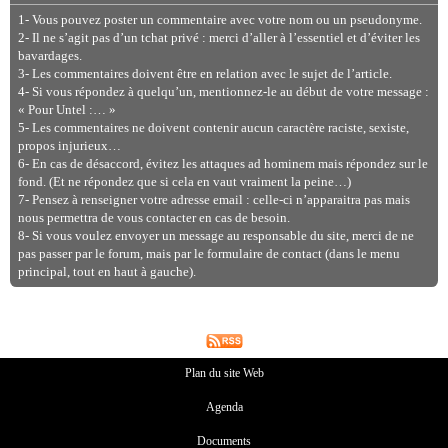
1- Vous pouvez poster un commentaire avec votre nom ou un pseudonyme.
2- Il ne s’agit pas d’un tchat privé : merci d’aller à l’essentiel et d’éviter les
bavardages.
3- Les commentaires doivent être en relation avec le sujet de l’article.
4- Si vous répondez à quelqu’un, mentionnez-le au début de votre message :
« Pour Untel :… »
5- Les commentaires ne doivent contenir aucun caractère raciste, sexiste,
propos injurieux…
6- En cas de désaccord, évitez les attaques ad hominem mais répondez sur le
fond. (Et ne répondez que si cela en vaut vraiment la peine…)
7- Pensez à renseigner votre adresse email : celle-ci n’apparaitra pas mais
nous permettra de vous contacter en cas de besoin.
8- Si vous voulez envoyer un message au responsable du site, merci de ne
pas passer par le forum, mais par le formulaire de contact (dans le menu
principal, tout en haut à gauche).
Plan du site Web
Agenda
Documents