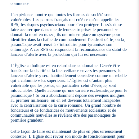
commence.
L’expérience montre que toutes les formes de société sont
vulnérables. Les patrons français ont créé ce qu’on appelle les
RPS, les risques psychosociaux pour s’en protéger. Lassés de se
faire accuser que dans une de leurs entreprises le personnel se
donnait la mort en masse, ils ont mis en place un système pour
identifier dans la chaîne de commandement l’endroit où le, ou la,
paranoïaque avait réussi à s’introduire pour tyranniser son
entourage. A ces RPS correspondent la reconnaissance du statut de
lanceur d’alerte avec la protection qui lui est nécessaire.
L’Église catholique est en retard dans ce domaine. Censée être
fondée sur la charité et la bienveillance envers les personnes, le
lanceur d’alerte y sera habituellement considéré comme un rebelle
qui « calomnie » les supérieurs. L’Église est d’autant plus
vulnérable que les postes, en particulier celui d’évêque, sont
intouchables. Quelle aubaine qu’une carrière ecclésiastique pour le
paranoïaque ! Si on a abondamment déposé des évêques indignes
au premier millénaire, on en est devenus totalement incapables
avec la centralisation de la curie romaine. Un grand nombre de
fondateurs et de fondatrices de mouvements ecclésiaux et de
communautés nouvelles se révèlent être des paranoïaques de
première grandeur.
Cette façon de faire est maintenant de plus en plus sérieusement
contestée. L’Église doit revoir son mode de fonctionnement pour