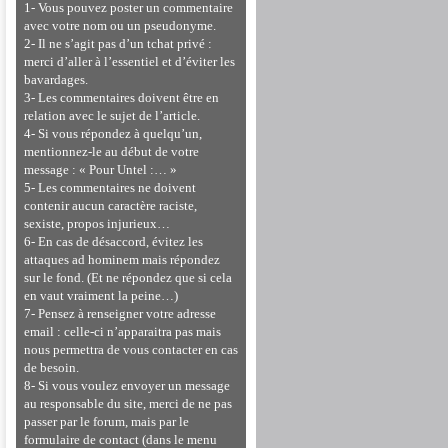
1- Vous pouvez poster un commentaire
avec votre nom ou un pseudonyme.
2- Il ne s’agit pas d’un tchat privé :
merci d’aller à l’essentiel et d’éviter les
bavardages.
3- Les commentaires doivent être en
relation avec le sujet de l’article.
4- Si vous répondez à quelqu’un,
mentionnez-le au début de votre
message : « Pour Untel :… »
5- Les commentaires ne doivent
contenir aucun caractère raciste,
sexiste, propos injurieux…
6- En cas de désaccord, évitez les
attaques ad hominem mais répondez
sur le fond. (Et ne répondez que si cela
en vaut vraiment la peine…)
7- Pensez à renseigner votre adresse
email : celle-ci n’apparaitra pas mais
nous permettra de vous contacter en cas
de besoin.
8- Si vous voulez envoyer un message
au responsable du site, merci de ne pas
passer par le forum, mais par le
formulaire de contact (dans le menu