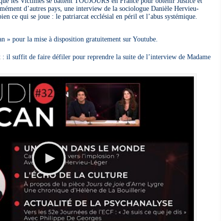
 que les Victimes se battent TOUJOURS en France pour obtenir Justice et
rmément d’autres pays, une interview de la sociologue Danièle Hervieu-
ien ce qui se joue : le patriarcat ecclésial en péril et l’abus systémique.
n » pour la mise à disposition gratuitement sur Youtube.
 : il suffit de faire défiler pour reprendre la suite de l’interview de Madame