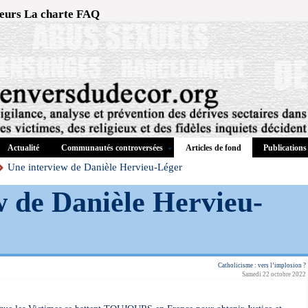
eurs
La charte
FAQ
Actualité
Communautés controversées
Publications
Articles de fond
Une interview de Danièle Hervieu-Léger
w de Danièle Hervieu-
Catholicisme : vers l’implosion ?
Samedi 22 octobre 2022