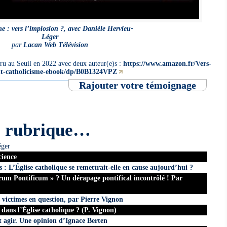
e : vers l’implosion ?, avec Danièle Hervieu-
Léger
par
Lacan Web Télévision
paru au Seuil en 2022 avec deux auteur(e)s :
https://www.amazon.fr/Vers-
t-catholicisme-ebook/dp/B0B1324VPZ
Rajouter votre témoignage
e rubrique…
éger
cience
s : L’Église catholique se remettrait-elle en cause aujourd’hui ?
um Pontificum » ? Un dérapage pontifical incontrôlé ! Par
 victimes en question, par Pierre Vignon
s dans l’Église catholique ? (P. Vignon)
t agir. Une opinion d’Ignace Berten