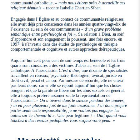
communauté catholique,
« mais nous étions prêts à accueillir ces
religieux démunis »
raconte Isabelle Chartier-Siben.
Engagée dans l’Église et au contact de communautés religieuses,
elle avait déjà pris conscience dans les années quatre-vingt-dix de
l’existence au sein de ces communautés
« d’un grave problème
sémantique entre psychologie et foi »
. Sa relation à Dieu, sa soif
d’apprendre et son engagement la poussent, une fois encore, en
1997, à s’investir dans des études de psychologie en thérapie
comportementale et cognitive et autres approches thérapeutiques.
Aujourd’hui cent pour cent de son temps est bénévole et les trois
quarts sont consacrés à des victimes d’abus au sein de l’Église
catholique. À l’association
C’est à dire
, une dizaine de spécialistes
travaillent en réseaux, psychiatre, théologien, avocat, juriste en
droit civil, pénal et canon. Par mesure de sécurité, elle ne citera
pas leurs noms, car si elle se réjouit aujourd’hui que les choses
bougent et que la parole se libère sur les abus sexuels en général,
elle a toujours préféré assumer seule la représentation de
l’association :
« On a oeuvré dans le silence pendant des années,
j’ai eu peur plusieurs fois de me faire assassiner. J’ai donc préféré
porter seule cette responsabilité, je ne voulais pas engager les
autres sur ce chemin-là »
. Une peur légitime ?
« Oui, quand vous
touchez à des réseaux pédophiles vous risquez votre peau. »