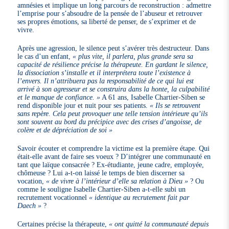
amnésies et implique un long parcours de reconstruction : admettre
l’emprise pour s’absoudre de la pensée de l’abuseur et retrouver
ses propres émotions, sa liberté de penser, de s’exprimer et de
vivre.
Après une agression, le silence peut s’avérer très destructeur. Dans
le cas d’un enfant,
« plus vite, il parlera, plus grande sera sa
capacité de résilience précise la thérapeute. En gardant le silence,
la dissociation s’installe et il interprétera toute l’existence à
l’envers. Il n’attribuera pas la responsabilité de ce qui lui est
arrivé à son agresseur et se construira dans la honte, la culpabilité
et le manque de confiance. »
A 61 ans, Isabelle Chartier-Siben se
rend disponible jour et nuit pour ses patients.
« Ils se retrouvent
sans repère. Cela peut provoquer une telle tension intérieure qu’ils
sont souvent au bord du précipice avec des crises d’angoisse, de
colère et de dépréciation de soi »
Savoir écouter et comprendre la victime est la première étape. Qui
était-elle avant de faire ses voeux ? D’intégrer une communauté en
tant que laïque consacrée ? Ex-étudiante, jeune cadre, employée,
chômeuse ? Lui a-t-on laissé le temps de bien discerner sa
vocation,
« de vivre à l’intérieur d’elle sa relation à Dieu »
? Ou
comme le souligne Isabelle Chartier-Siben a-t-elle subi un
recrutement vocationnel
« identique au recrutement fait par
Daech »
?
Certaines précise la thérapeute,
« ont quitté la communauté depuis