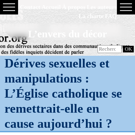
Contact
Accueil
À propos
Les auteurs
La charte
FAQ
L’envers du décor
Dérives sexuelles et
manipulations :
L’Église catholique se
remettrait-elle en
cause aujourd’hui ?