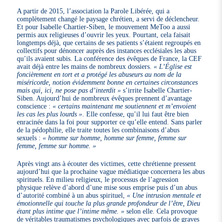
A partir de 2015, l’association la Parole Libérée, qui a
complètement changé le paysage chrétien, a servi de déclencheur.
Et pour Isabelle Chartier-Siben, le mouvement MeToo a aussi
permis aux religieuses d’ouvrir les yeux. Pourtant, cela faisait
longtemps déjà, que certains de ses patients s’étaient regroupés en
collectifs pour dénoncer auprès des instances ecclésiales les abus
qu’ils avaient subis. La conférence des évêques de France, la CEF
avait déjà entre les mains de nombreux dossiers.
« L’Église est
foncièrement en tort et a protégé les abuseurs au nom de la
miséricorde, notion évidemment bonne en certaines circonstances
mais qui, ici, ne pose pas d’interdit »
s’irrite Isabelle Chartier-
Siben. Aujourd’hui de nombreux évêques prennent d’avantage
conscience :
« certains maintenant me soutiennent et m’envoient
les cas les plus lourds »
. Elle confesse, qu’il lui faut être bien
enracinée dans la foi pour supporter ce qu’elle entend. Sans parler
de la pédophilie, elle traite toutes les combinaisons d’abus
sexuels :
« homme sur homme, homme sur femme, femme sur
femme, femme sur homme. »
Après vingt ans à écouter des victimes, cette chrétienne pressent
aujourd’hui que la prochaine vague médiatique concernera les abus
spirituels. En milieu religieux, le processus de l’agression
physique relève d’abord d’une mise sous emprise puis d’un abus
d’autorité combiné à un abus spirituel,
« Une intrusion mentale et
émotionnelle qui touche la plus grande profondeur de l’être, Dieu
étant plus intime que l’intime même. »
selon elle. Cela provoque
de véritables traumatismes psychologiques avec parfois de graves