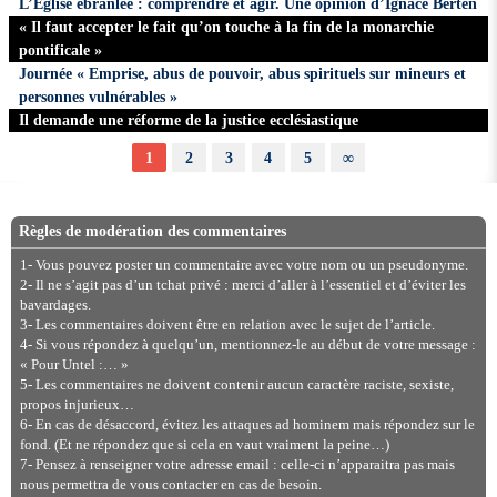
L’Église ébranlée : comprendre et agir. Une opinion d’Ignace Berten
« Il faut accepter le fait qu’on touche à la fin de la monarchie
pontificale »
Journée « Emprise, abus de pouvoir, abus spirituels sur mineurs et
personnes vulnérables »
Il demande une réforme de la justice ecclésiastique
1
2
3
4
5
∞
Règles de modération des commentaires
1- Vous pouvez poster un commentaire avec votre nom ou un pseudonyme.
2- Il ne s’agit pas d’un tchat privé : merci d’aller à l’essentiel et d’éviter les
bavardages.
3- Les commentaires doivent être en relation avec le sujet de l’article.
4- Si vous répondez à quelqu’un, mentionnez-le au début de votre message :
« Pour Untel :… »
5- Les commentaires ne doivent contenir aucun caractère raciste, sexiste,
propos injurieux…
6- En cas de désaccord, évitez les attaques ad hominem mais répondez sur le
fond. (Et ne répondez que si cela en vaut vraiment la peine…)
7- Pensez à renseigner votre adresse email : celle-ci n’apparaitra pas mais
nous permettra de vous contacter en cas de besoin.