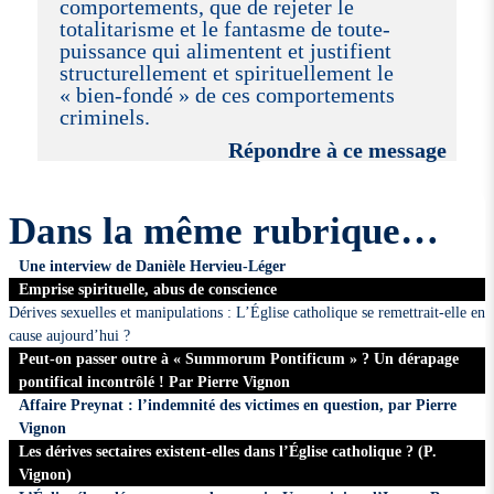
comportements, que de rejeter le
totalitarisme et le fantasme de toute-
puissance qui alimentent et justifient
structurellement et spirituellement le
« bien-fondé » de ces comportements
criminels.
Répondre à ce message
Dans la même rubrique…
Une interview de Danièle Hervieu-Léger
Emprise spirituelle, abus de conscience
Dérives sexuelles et manipulations : L’Église catholique se remettrait-elle en
cause aujourd’hui ?
Peut-on passer outre à « Summorum Pontificum » ? Un dérapage
pontifical incontrôlé ! Par Pierre Vignon
Affaire Preynat : l’indemnité des victimes en question, par Pierre
Vignon
Les dérives sectaires existent-elles dans l’Église catholique ? (P.
Vignon)