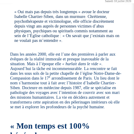
Samedi 18 juillet 2020
« Oui mais pas depuis très longtemps » avoue le docteur
Isabelle Chartier-Siben, dans un murmure. Chrétienne,
psychothérapeute et victimologue, elle officie discrètement
depuis vingt ans auprès de personnes victimes d’abus
physiques, psychiques ou spirituels commis notamment au
sein de l’Église catholique : « On savait que j’existais mais on
ne voulait pas m’entendre ».
Dans les années 2000, elle est l’une des premières à parler aux
évêques de la réalité immorale et presque inavouable de la
situation. Mais à l’époque elle
« hurlait dans le vide »
.
Aujourd’hui la tâche est incommensurable. La rencontre se fait
dans les sous sols de la petite chapelle de l’église Notre-Dame-de-
e
Compassion dans le 17
arrondissement de Paris. Un lieu dont le
nom s’harmonise tout à fait avec l’histoire d’Isabelle Chartier-
Siben. Docteure en médecine depuis 1987, elle se spécialise en
pathologie des voyages avec l’intention de couvrir avec son mari
des missions humanitaires. La vie en décidera autrement et
transformera cette aspiration en des pèlerinages intérieurs où elle
se met à explorer les profondeurs de la psyché humaine.
« Mon temps est 100%