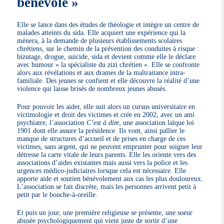
bénévole »
Elle se lance dans des études de théologie et intègre un centre de
malades atteints du sida. Elle acquiert une expérience qui la
mènera, à la demande de plusieurs établissements scolaires
chrétiens, sur le chemin de la prévention des conduites à risque :
bizutage, drogue, suicide, sida et devient comme elle le déclare
avec humour « la spécialiste du zizi chrétien ». Elle se confronte
alors aux révélations et aux drames de la maltraitance intra-
familiale. Des jeunes se confient et elle découvre la réalité d’une
violence qui laisse brisés de nombreux jeunes abusés.
Pour pouvoir les aider, elle suit alors un cursus universitaire en
victimologie et droit des victimes et crée en 2002, avec un ami
psychiatre, l’association
C’est à dire
, une association laïque loi
1901 dont elle assure la présidence. Ils vont, ainsi pallier le
manque de structures d’accueil et de prises en charge de ces
victimes, sans argent, qui ne peuvent emprunter pour soigner leur
détresse la carte vitale de leurs parents. Elle les oriente vers des
associations d’aides existantes mais aussi vers la police et les
urgences médico-judiciaires lorsque cela est nécessaire. Elle
apporte aide et soutien bénévolement aux cas les plus douloureux.
L’association se fait discrète, mais les personnes arrivent petit à
petit par le bouche-à-oreille.
Et puis un jour, une première religieuse se présente, une soeur
abusée psychologiquement qui vient juste de sortir d’une