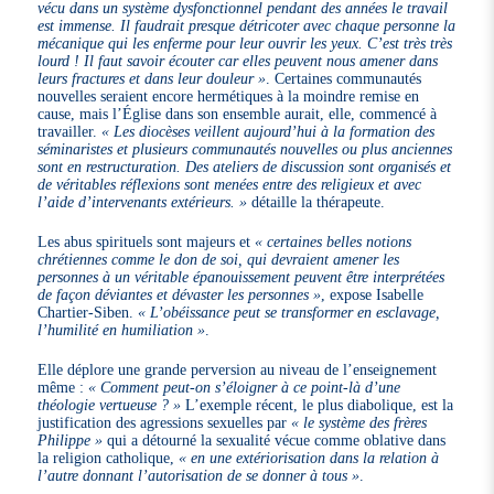
vécu dans un système dysfonctionnel pendant des années le travail
est immense. Il faudrait presque détricoter avec chaque personne la
mécanique qui les enferme pour leur ouvrir les yeux. C’est très très
lourd ! Il faut savoir écouter car elles peuvent nous amener dans
leurs fractures et dans leur douleur »
. Certaines communautés
nouvelles seraient encore hermétiques à la moindre remise en
cause, mais l’Église dans son ensemble aurait, elle, commencé à
travailler.
« Les diocèses veillent aujourd’hui à la formation des
séminaristes et plusieurs communautés nouvelles ou plus anciennes
sont en restructuration. Des ateliers de discussion sont organisés et
de véritables réflexions sont menées entre des religieux et avec
l’aide d’intervenants extérieurs. »
détaille la thérapeute.
Les abus spirituels sont majeurs et
« certaines belles notions
chrétiennes comme le don de soi, qui devraient amener les
personnes à un véritable épanouissement peuvent être interprétées
de façon déviantes et dévaster les personnes »
, expose Isabelle
Chartier-Siben.
« L’obéissance peut se transformer en esclavage,
l’humilité en humiliation »
.
Elle déplore une grande perversion au niveau de l’enseignement
même :
« Comment peut-on s’éloigner à ce point-là d’une
théologie vertueuse ? »
L’exemple récent, le plus diabolique, est la
justification des agressions sexuelles par
« le système des frères
Philippe »
qui a détourné la sexualité vécue comme oblative dans
la religion catholique,
« en une extériorisation dans la relation à
l’autre donnant l’autorisation de se donner à tous »
.