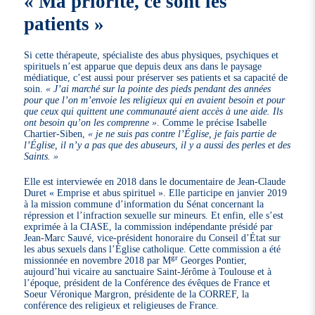
« Ma priorité, ce sont les
patients »
Si cette thérapeute, spécialiste des abus physiques, psychiques et
spirituels n’est apparue que depuis deux ans dans le paysage
médiatique, c’est aussi pour préserver ses patients et sa capacité de
soin.
« J’ai marché sur la pointe des pieds pendant des années
pour que l’on m’envoie les religieux qui en avaient besoin et pour
que ceux qui quittent une communauté aient accès à une aide. Ils
ont besoin qu’on les comprenne »
. Comme le précise Isabelle
Chartier-Siben,
« je ne suis pas contre l’Église, je fais partie de
l’Église, il n’y a pas que des abuseurs, il y a aussi des perles et des
Saints. »
Elle est interviewée en 2018 dans le documentaire de Jean-Claude
Duret « Emprise et abus spirituel ». Elle participe en janvier 2019
à la mission commune d’information du Sénat concernant la
répression et l’infraction sexuelle sur mineurs. Et enfin, elle s’est
exprimée à la CIASE, la commission indépendante présidé par
Jean-Marc Sauvé, vice-président honoraire du Conseil d’État sur
les abus sexuels dans l’Église catholique. Cette commission a été
gr
missionnée en novembre 2018 par M
Georges Pontier,
aujourd’hui vicaire au sanctuaire Saint-Jérôme à Toulouse et à
l’époque, président de la Conférence des évêques de France et
Soeur Véronique Margron, présidente de la CORREF, la
conférence des religieux et religieuses de France.