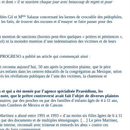
»
et dont
« il se souvient chaque jour avec beaucoup de regret et pour
me
bles Gil et M
Salazar concernant les larmes de crocodile des pédophiles,
s faits, de trouver des excuses et d’essayer se faire passer pour des
t mention de sanctions (hormis peut-être quelques « prières et pénitences »,
l) ni la moindre mention d’une indemnisation des victimes et de leurs
 PROGRESO a publié un article qui commençait ainsi :
 reconnu aujourd’hui, 50 ans après la première plainte, que le père
rs enfants dans les centres éducatifs de la congrégation au Mexique, selon
 les révélations publiques de l’une des victimes, la chanteuse et
et qui a été menée par l’agence spécialisée Praesidium, les
note, que le prêtre controversé avait fait l’objet de diverses plaintes
nnaires, par des proches ou par des familles d’enfants âgés de 4 à 11 ans,
stituts Cumbres de Mexico et de Cancun.
Martínez a abusé entre 1991 et 1993 « d’au moins six filles âgées de 6 à 11
s par des documents et de multiples témoignages. […] Le père Martínez,
e interne, reconnaît avec tristesse et remords les abus « contre ces
aphes du long communiqué.