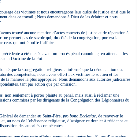
:
courage des victimes et nous encourageons leur quête de justice ainsi que le
gnent dans ce travail ; Nous demandons à Dieu de les éclairer et nous
e.
avons trouvé aucune mention d’actes concrets de justice et de réparation à
t ne permet pas de savoir qui, du côté de la congrégation, portera la
ur ceux qui ont étouffé l’affaire.
 précédente a été menée avant un procès pénal canonique, en attendant les
ur la Doctrine de la Foi.
 donné que la Congrégation religieuse a informé que la dénonciation des
autorités compétentes, nous avons offert aux victimes le soutien et les
 de la manière la plus appropriée. Nous demandons aux autorités judiciaires
spondantes, tant par action que par omission.
ées, non seulement à porter plainte au pénal, mais aussi à réclamer une
issions commises par les dirigeants de la Congrégation des Légionnaires du
 Général de demander au Saint-Père,
pro bono Ecclesiae
, de renvoyer le
 et, au nom de l’obéissance religieuse, d’assigner ce dernier à résidence au
disposition des autorités compétentes.
ement que dans cette affaire, comme dans toutes les affaires d’agression