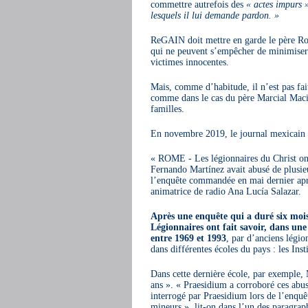
commettre autrefois des
« actes impurs 
lesquels il lui demande pardon. »
ReGAIN doit mettre en garde le père Ro
qui ne peuvent s’empêcher de minimiser le
victimes innocentes.
Mais, comme d’habitude, il n’est pas fai
comme dans le cas du père Marcial Macie
familles.
En novembre 2019, le journal mexicain
« ROME - Les légionnaires du Christ ont
Fernando Martínez avait abusé de plusieu
l’enquête commandée en mai dernier après
animatrice de radio Ana Lucía Salazar.
Après une enquête qui a duré six mois 
Légionnaires ont fait savoir, dans une 
entre 1969 et 1993
, par d’anciens légio
dans différentes écoles du pays : les In
Dans cette dernière école, par exemple, 
ans ». « Praesidium a corroboré ces abu
interrogé par Praesidium lors de l’enquêt
mineurs », lit-on dans l’un des paragr