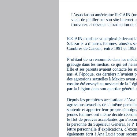
L’association américaine ReGAIN (une
vient de publier sur son site internet 
trouverez ci-dessous la traduction de c
ReGAIN exprime sa perplexité devant la 
Salazar et à d’autres femmes, abusées se
Cumbres de Cancun, entre 1991 et 1992
Profitant de sa renommée dans les médias
grabuge dans les médias, ce qui est hélas 
Elle et ses parents avaient contacté les s
ans. A l’époque, ces derniers n’avaient p
des agressions sexuelles à Mexico avant
ensuite été envoyé au noviciat de la Lég
par la Légion dans son quartier général
Depuis les premières accusations d’Ana 
agressions sexuelles de la même personn
soutenir et apporter leur propre témoign
jeunes femmes ont même décidé récemmen
le flot de preuves accablantes qui s’accu
la personne du Supérieur Général, le P.
lettre personnelle d’explications, d’excu
également écrit à Ana Lucia pour reconn