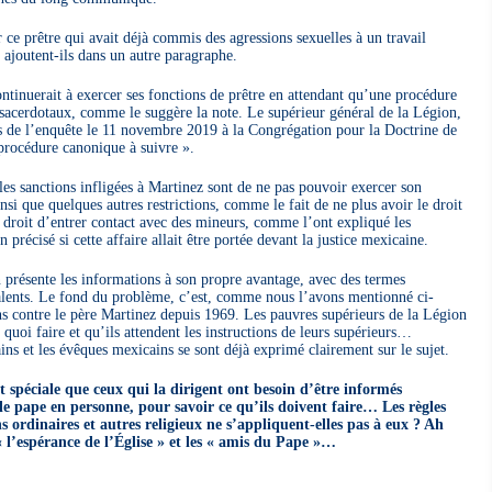
r ce prêtre qui avait déjà commis des agressions sexuelles à un travail
, ajoutent-ils dans un autre paragraphe.
ontinuerait à exercer ses fonctions de prêtre en attendant qu’une procédure
 sacerdotaux, comme le suggère la note. Le supérieur général de la Légion,
ts de l’enquête le 11 novembre 2019 à la Congrégation pour la Doctrine de
a procédure canonique à suivre ».
es sanctions infligées à Martinez sont de ne pas pouvoir exercer son
nsi que quelques autres restrictions, comme le fait de ne plus avoir le droit
e droit d’entrer contact avec des mineurs, comme l’ont expliqué les
précisé si cette affaire allait être portée devant la justice mexicaine.
 présente les informations à son propre avantage, avec des termes
alents. Le fond du problème, c’est, comme nous l’avons mentionné ci-
ons contre le père Martinez depuis 1969. Les pauvres supérieurs de la Légion
 quoi faire et qu’ils attendent les instructions de leurs supérieurs…
ins et les évêques mexicains se sont déjà exprimé clairement sur le sujet.
t spéciale que ceux qui la dirigent ont besoin d’être informés
le pape en personne, pour savoir ce qu’ils doivent faire… Les règles
s ordinaires et autres religieux ne s’appliquent-elles pas à eux ? Ah
 « l’espérance de l’Église » et les « amis du Pape »…