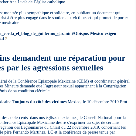
cher Ana Lucía de l’église catholique.
est montrée plus sympathique et solidaire, en publiant un document qui
rist à être plus engagé dans le soutien aux victimes et qui promet de porter
e mexicaine.
um_corda_el_blog_de_guillermo_gazanini/Obispos-Mexico-exigen-
ml
ins demandent une réparation pour
 par les agressions sexuelles
général de la Conférence Episcopale Mexicaine (CEM) et coordinateur général
des Mineurs demande que l’agresseur sexuel appartenant à la Congrégation
mis de sa condition cléricale.
xicaine
Toujours du côté des victimes
Mexico, le 10 décembre 2019 Prot.
 des adolescents, dans nos églises mexicaines, le Conseil National pour la
férence Episcopale Mexicaine désire s’exprimer au sujet de certains
régation des Légionnaires du Christ du 22 novembre 2019, concernant les
 le père Fernando Martínez, LC et la conférence de presse tenue par