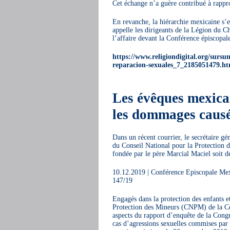
Cet échange n’a guère contribué à rappro
En revanche, la hiérarchie mexicaine s’
appelle les dirigeants de la Légion du Ch
l’affaire devant la Conférence épiscopal
https://www.religiondigital.org/surs
reparacion-sexuales_7_2185051479.ht
Les évêques mexica
les dommages causés
Dans un récent courrier, le secrétaire 
du Conseil National pour la Protection 
fondée par le père Marcial Maciel soit dé
10.12.2019 | Conférence Episcopale Me
147/19
Engagés dans la protection des enfants et
Protection des Mineurs (CNPM) de la Con
aspects du rapport d’enquête de la Cong
cas d’agressions sexuelles commises par