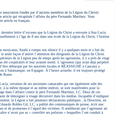
 association fondée par d’anciens membres de la Légion du Christ)
un article qui récapitule l’affaire du père Fernando Martínez. Vous
et article en français.
dernière lettre d’excuses que la Légion du Christ a envoyée à Ana Lucía
xuellement à l’âge de 8 ans dans une école de la Légion du Christ, l’Institut
.
 mexicains, Analú a rompu son silence il y a quelques mois et a fait du
la seule façon d’attirer l’attention des dirigeants de la Légion du Christ.
upérieurs de la Légion peu de temps après les agressions, il y a près de vingt
as été coopératifs et leur avaient menti. L’agresseur (qui avait déjà perpétré
 d’être débarqué par les autorités locales et RÉASSIGNÉ à Cancun) a
ion à Salamanque, en Espagne. À l’heure actuelle, il est toujours protégé
 de Rome.
Lucía, certaines de ses anciennes camarades qui ont également subi des
e, à la même époque et au même endroit, se sont manifestées pour la
age dans l’affaire contre le père Fernando Martínez, LC. Deux de ces
t de témoigner à visage découvert dans les médias. Incapable d’endiguer
mulent, la Légion a fait plusieurs déclarations publiques ; la Direction, en
 Eduardo Robles Gil, LC, a publié des communiqués de presse, écrit une
ses et de promesses à l’égard des victimes. Il semblerait que l’agresseur ait
aître n’avoir pas su
« contrôler ses pulsions »
lesquelles l’ont conduit à