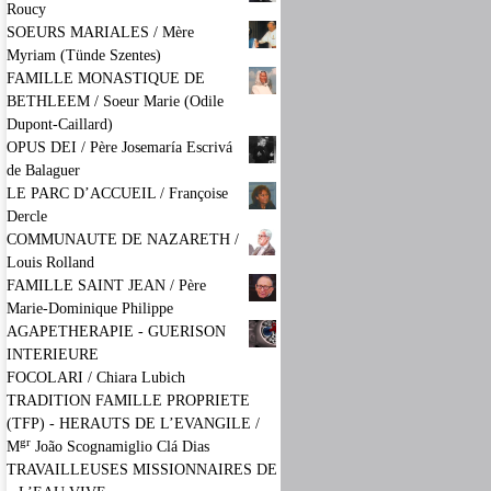
Roucy
SOEURS MARIALES / Mère
Myriam (Tünde Szentes)
FAMILLE MONASTIQUE DE
BETHLEEM / Soeur Marie (Odile
Dupont-Caillard)
OPUS DEI / Père Josemaría Escrivá
de Balaguer
LE PARC D’ACCUEIL / Françoise
Dercle
COMMUNAUTE DE NAZARETH /
Louis Rolland
FAMILLE SAINT JEAN / Père
Marie-Dominique Philippe
AGAPETHERAPIE - GUERISON
INTERIEURE
FOCOLARI / Chiara Lubich
TRADITION FAMILLE PROPRIETE
(TFP) - HERAUTS DE L’EVANGILE /
gr
M
João Scognamiglio Clá Dias
TRAVAILLEUSES MISSIONNAIRES DE