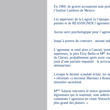
En 1969, de graves accusations sont porté
l’Institut Cumbres de Mexico.
Les supérieurs de la Légion (à l’époque
parents et de RÉASSIGNER l’agresseur 
Aucun suivi psychologique pour l’agress
Jusqu’à preuve du contraire : aucune in
L’agresseur se rend alors à Cancun, pour
gr
supérieurs, le père Eloy Bedia et M
Jor
du Christ), probablement après avoir co
jouit d’une parfaite impunité : le novi
séminaristes.
Lorsque le dernier scandale éclate, les s
« réformés ») envoient Martinez à Rome, 
ministère sacerdotal.
me
M
Salazar rencontre le nonce apostoli
légionnaire qui la soutenait, sont sidérés
commente l’agression en citant Nietzsche
plus grand des plaisirs. »