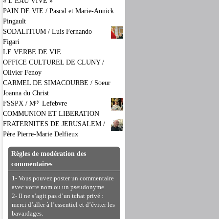
« L’EAU VIVE »
PAIN DE VIE / Pascal et Marie-Annick
Pingault
SODALITIUM / Luis Fernando
Figari
LE VERBE DE VIE
OFFICE CULTUREL DE CLUNY /
Olivier Fenoy
CARMEL DE SIMACOURBE / Soeur
Joanna du Christ
gr
FSSPX / M
Lefebvre
COMMUNION ET LIBERATION
FRATERNITES DE JERUSALEM /
Père Pierre-Marie Delfieux
Règles de modération des
commentaires
1- Vous pouvez poster un commentaire
avec votre nom ou un pseudonyme.
2- Il ne s’agit pas d’un tchat privé :
merci d’aller à l’essentiel et d’éviter les
bavardages.