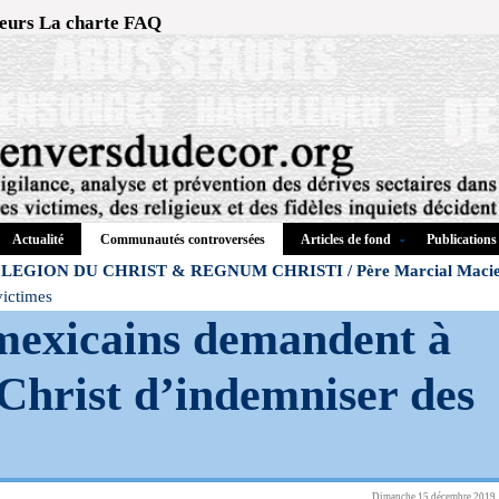
eurs
La charte
FAQ
Actualité
Articles de fond
Publications
Communautés controversées
LEGION DU CHRIST & REGNUM CHRISTI / Père Marcial Macie
victimes
mexicains demandent à
Christ d’indemniser des
Dimanche 15 décembre 2019