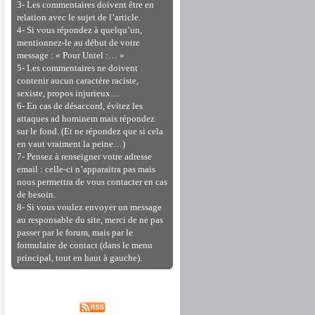
3- Les commentaires doivent être en
relation avec le sujet de l’article.
4- Si vous répondez à quelqu’un,
mentionnez-le au début de votre
message : « Pour Untel :… »
5- Les commentaires ne doivent
contenir aucun caractère raciste,
sexiste, propos injurieux…
6- En cas de désaccord, évitez les
attaques ad hominem mais répondez
sur le fond. (Et ne répondez que si cela
en vaut vraiment la peine…)
7- Pensez à renseigner votre adresse
email : celle-ci n’apparaitra pas mais
nous permettra de vous contacter en cas
de besoin.
8- Si vous voulez envoyer un message
au responsable du site, merci de ne pas
passer par le forum, mais par le
formulaire de contact (dans le menu
principal, tout en haut à gauche).