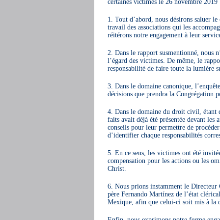
certaines victimes le 26 novembre 2019 
1. Tout d’abord, nous désirons saluer le 
travail des associations qui les accompa
réitérons notre engagement à leur servic
2. Dans le rapport susmentionné, nous n’
l’égard des victimes. De même, le rappor
responsabilité de faire toute la lumière s
3. Dans le domaine canonique, l’enquête
décisions que prendra la Congrégation po
4. Dans le domaine du droit civil, étant
faits avait déjà été présentée devant les 
conseils pour leur permettre de procéder
d’identifier chaque responsabilités corre
5. En ce sens, les victimes ont été invit
compensation pour les actions ou les om
Christ.
6. Nous prions instamment le Directeur
père Fernando Martínez de l’état clérical
Mexique, afin que celui-ci soit mis à la 
Enfin, nous exprimons notre ferme engag