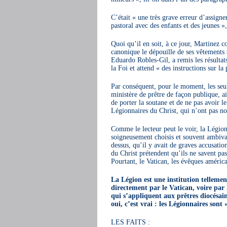
C’était « une très grave erreur d’assigne
pastoral avec des enfants et des jeunes »
Quoi qu’il en soit, à ce jour, Martinez c
canonique le dépouille de ses vêtements
Eduardo Robles-Gil, a remis les résulta
la Foi et attend « des instructions sur l
Par conséquent, pour le moment, les seul
ministère de prêtre de façon publique, ai
de porter la soutane et de ne pas avoir l
Légionnaires du Christ, qui n’ont pas non 
Comme le lecteur peut le voir, la Légion
soigneusement choisis et souvent ambiv
dessus, qu’il y avait de graves accusati
du Christ prétendent qu’ils ne savent pas
Pourtant, le Vatican, les évêques américa
La Légion est une institution tellemen
directement par le Vatican, voire par 
qui s’appliquent aux prêtres diocésain
oui, c’est vrai : les Légionnaires sont
LES FAITS :