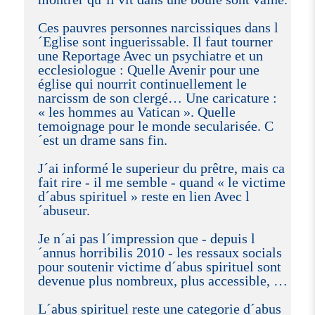
Ces pauvres personnes narcissiques dans l
´Eglise sont inguerissable. Il faut tourner
une Reportage Avec un psychiatre et un
ecclesiologue : Quelle Avenir pour une
église qui nourrit continuellement le
narcissm de son clergé… Une caricature :
« les hommes au Vatican ». Quelle
temoignage pour le monde secularisée. C
´est un drame sans fin.
J´ai informé le superieur du prêtre, mais ca
fait rire - il me semble - quand « le victime
d´abus spirituel » reste en lien Avec l
´abuseur.
Je n´ai pas l´impression que - depuis l
´annus horribilis 2010 - les ressaux socials
pour soutenir victime d´abus spirituel sont
devenue plus nombreux, plus accessible, …
L´abus spirituel reste une categorie d´abus