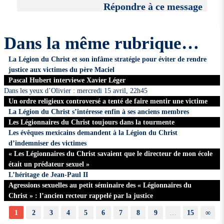
Répondre à ce message
Dans la même rubrique…
La Légion du Christ et son infâme stratégie pour éviter de rendre
justice aux victimes du père Maciel
Pascal Hubert interviewe Xavier Léger
Dans les yeux d’Olivier : mercredi 15 avril, 22h45
Un ordre religieux controversé a tenté de faire mentir une victime
La Légion du Christ s’intéresse enfin à ses anciens membres
Les Légionnaires du Christ toujours dans la tourmente
Les évêques mexicains demandent à la Légion du Christ
d’indemniser des victimes
« Les Légionnaires du Christ savaient que le directeur de mon école
était un prédateur sexuel »
L’héritage de Jean-Paul II
Agressions sexuelles au petit séminaire des « Légionnaires du
Christ » : l’ancien recteur rappelé par la justice
1
2
3
4
5
6
7
8
9
…
15
∞