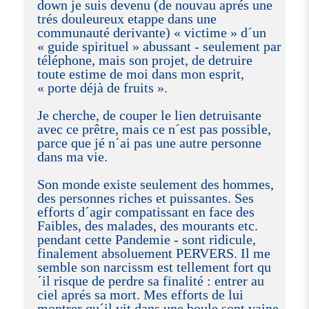
down je suis devenu (de nouvau aprés une
trés douleureux etappe dans une
communauté derivante) « victime » d´un
« guide spirituel » abussant - seulement par
téléphone, mais son projet, de detruire
toute estime de moi dans mon esprit,
« porte déjà de fruits ».
Je cherche, de couper le lien detruisante
avec ce prêtre, mais ce n´est pas possible,
parce que jé n´ai pas une autre personne
dans ma vie.
Son monde existe seulement des hommes,
des personnes riches et puissantes. Ses
efforts d´agir compatissant en face des
Faibles, des malades, des mourants etc.
pendant cette Pandemie - sont ridicule,
finalement absoluement PERVERS. Il me
semble son narcissm est tellement fort qu
´il risque de perdre sa finalité : entrer au
ciel aprés sa mort. Mes efforts de lui
montrer qu´il vit dans une boule sont vaine.