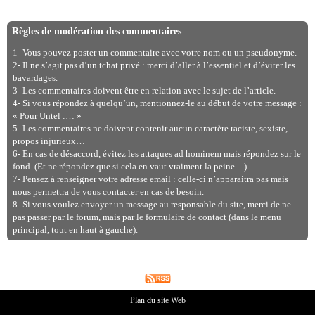
Règles de modération des commentaires
1- Vous pouvez poster un commentaire avec votre nom ou un pseudonyme.
2- Il ne s’agit pas d’un tchat privé : merci d’aller à l’essentiel et d’éviter les
bavardages.
3- Les commentaires doivent être en relation avec le sujet de l’article.
4- Si vous répondez à quelqu’un, mentionnez-le au début de votre message :
« Pour Untel :… »
5- Les commentaires ne doivent contenir aucun caractère raciste, sexiste,
propos injurieux…
6- En cas de désaccord, évitez les attaques ad hominem mais répondez sur le
fond. (Et ne répondez que si cela en vaut vraiment la peine…)
7- Pensez à renseigner votre adresse email : celle-ci n’apparaitra pas mais
nous permettra de vous contacter en cas de besoin.
8- Si vous voulez envoyer un message au responsable du site, merci de ne
pas passer par le forum, mais par le formulaire de contact (dans le menu
principal, tout en haut à gauche).
Plan du site Web