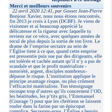
Merci et meilleurs souvenirs
22 avril 2020 12:41, par Gosset Jean-Pierre
Bonjour Xavier, nous nous étions rencontrés,
fin 2013 je crois à Lyon (DCBF). Je viens de
visionner et ai beaucoup apprécié la
délicatesse et la rigueur avec laquelle tu
reviens sur ce vécu, avec quelques années de
recul de plus depuis la sortie de ton livre. Le
drame de l’emprise sectaire au sein de
l’Église tient à ce que, quand cette emprise
est pressentie puis sue par des dirigeants, elle
est tolérée et cachée autant qu’il n’y a pas de
scandale et que le profit matérialiste -
notoriété, argent, disciples nombreux-
dépasse le risque. L’institution applique le
principe avantage risque, ou plus crûment
l’efficacité matérialiste. Ton témoignage
recoupe trop d’autres qu’ils concernent l’OD,
les béatitudes, les p’tits gris, l’Emmanuel
(Courage !) pour que les chrétiens se laissent
rouler dans la farine par un épiscopat
complice. Secouons-nous, l’Église a besoin