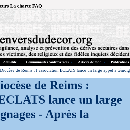
eurs
La charte
FAQ
Actualité
Communautés controversées
Articles de fond
Publications
Diocèse de Reims : l’association ECLATS lance un large appel à témoi
iocèse de Reims :
n ECLATS lance un large
ignages -
Après la