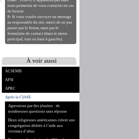
email : celle-ci n’apparaitra pas mais
nous permettra de vous contacter en cas
de besoin.
8- Si vous voulez envoyer un message
au responsable du site, merci de ne pas
passer par le forum, mais par le
formulaire de contact (dans le menu
principal, tout en haut à gauche).
À voir aussi
ACSEMB
AFSI
APRC
Après la CIASE
Agressions par des jésuites : de
nombreuses questions sans réponse
Deux religieuses américaines créent une
congrégation dédiée à l’aide aux
victimes d’abus