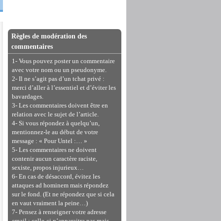
Règles de modération des
commentaires
1- Vous pouvez poster un commentaire
avec votre nom ou un pseudonyme.
2- Il ne s’agit pas d’un tchat privé :
merci d’aller à l’essentiel et d’éviter les
bavardages.
3- Les commentaires doivent être en
relation avec le sujet de l’article.
4- Si vous répondez à quelqu’un,
mentionnez-le au début de votre
message : « Pour Untel :… »
5- Les commentaires ne doivent
contenir aucun caractère raciste,
sexiste, propos injurieux…
6- En cas de désaccord, évitez les
attaques ad hominem mais répondez
sur le fond. (Et ne répondez que si cela
en vaut vraiment la peine…)
7- Pensez à renseigner votre adresse