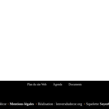
Plan du site Web
Agenda
Documents
décor
•
Mentions légales
•
Réalisation : lenversdudecor.org
•
Squelette
Soyez