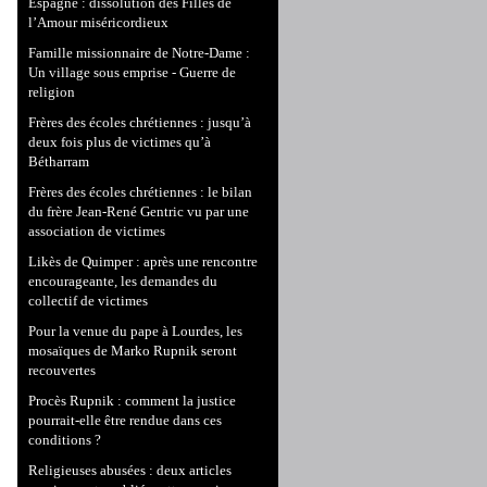
Espagne : dissolution des Filles de
l’Amour miséricordieux
Famille missionnaire de Notre-Dame :
Un village sous emprise - Guerre de
religion
Frères des écoles chrétiennes : jusqu’à
deux fois plus de victimes qu’à
Bétharram
Frères des écoles chrétiennes : le bilan
du frère Jean-René Gentric vu par une
association de victimes
Likès de Quimper : après une rencontre
encourageante, les demandes du
collectif de victimes
Pour la venue du pape à Lourdes, les
mosaïques de Marko Rupnik seront
recouvertes
Procès Rupnik : comment la justice
pourrait-elle être rendue dans ces
conditions ?
Religieuses abusées : deux articles