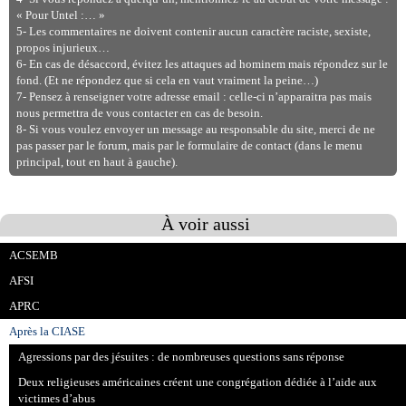
« Pour Untel :… »
5- Les commentaires ne doivent contenir aucun caractère raciste, sexiste,
propos injurieux…
6- En cas de désaccord, évitez les attaques ad hominem mais répondez sur le
fond. (Et ne répondez que si cela en vaut vraiment la peine…)
7- Pensez à renseigner votre adresse email : celle-ci n’apparaitra pas mais
nous permettra de vous contacter en cas de besoin.
8- Si vous voulez envoyer un message au responsable du site, merci de ne
pas passer par le forum, mais par le formulaire de contact (dans le menu
principal, tout en haut à gauche).
À voir aussi
ACSEMB
AFSI
APRC
Après la CIASE
Agressions par des jésuites : de nombreuses questions sans réponse
Deux religieuses américaines créent une congrégation dédiée à l’aide aux
victimes d’abus