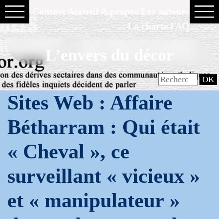
Contact
Accueil
À propos
Les auteurs
La charte
FAQ
L’envers du décor
Sites Web : Affaire
Bétharram : Qui était
« Cheval », ce
surveillant « vicieux »
et « manipulateur »