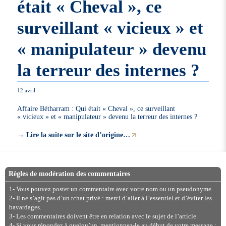
était « Cheval », ce
surveillant « vicieux » et
« manipulateur » devenu
la terreur des internes ?
12 avril
Affaire Bétharram : Qui était « Cheval », ce surveillant
« vicieux » et « manipulateur » devenu la terreur des internes ?
→
Lire la suite sur le site d’origine…
Règles de modération des commentaires
1- Vous pouvez poster un commentaire avec votre nom ou un pseudonyme.
2- Il ne s’agit pas d’un tchat privé : merci d’aller à l’essentiel et d’éviter les
bavardages.
3- Les commentaires doivent être en relation avec le sujet de l’article.
4- Si vous répondez à quelqu’un, mentionnez-le au début de votre message :