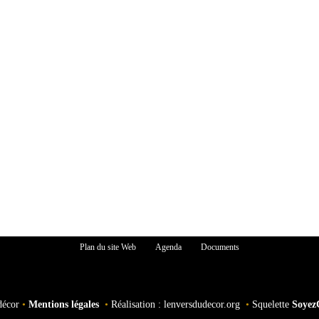
Plan du site Web
Agenda
Documents
décor
•
Mentions légales
•
Réalisation : lenversdudecor.org
•
Squelette
Soyez