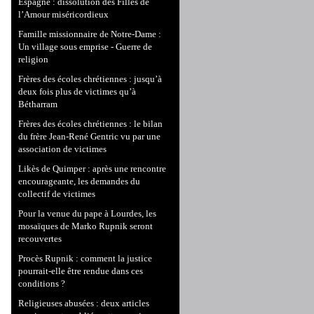
Espagne : dissolution des Filles de
l’Amour miséricordieux
Famille missionnaire de Notre-Dame :
Un village sous emprise - Guerre de
religion
Frères des écoles chrétiennes : jusqu’à
deux fois plus de victimes qu’à
Bétharram
Frères des écoles chrétiennes : le bilan
du frère Jean-René Gentric vu par une
association de victimes
Likès de Quimper : après une rencontre
encourageante, les demandes du
collectif de victimes
Pour la venue du pape à Lourdes, les
mosaïques de Marko Rupnik seront
recouvertes
Procès Rupnik : comment la justice
pourrait-elle être rendue dans ces
conditions ?
Religieuses abusées : deux articles