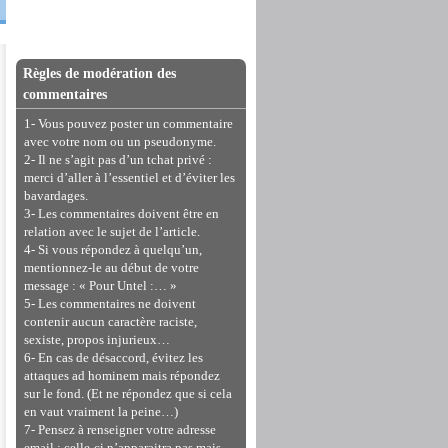
Règles de modération des
commentaires
1- Vous pouvez poster un commentaire
avec votre nom ou un pseudonyme.
2- Il ne s’agit pas d’un tchat privé :
merci d’aller à l’essentiel et d’éviter les
bavardages.
3- Les commentaires doivent être en
relation avec le sujet de l’article.
4- Si vous répondez à quelqu’un,
mentionnez-le au début de votre
message : « Pour Untel :… »
5- Les commentaires ne doivent
contenir aucun caractère raciste,
sexiste, propos injurieux…
6- En cas de désaccord, évitez les
attaques ad hominem mais répondez
sur le fond. (Et ne répondez que si cela
en vaut vraiment la peine…)
7- Pensez à renseigner votre adresse