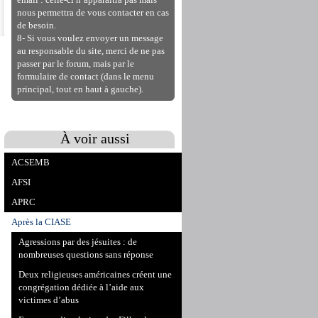
email : celle-ci n’apparaitra pas mais
nous permettra de vous contacter en cas
de besoin.
8- Si vous voulez envoyer un message
au responsable du site, merci de ne pas
passer par le forum, mais par le
formulaire de contact (dans le menu
principal, tout en haut à gauche).
À voir aussi
ACSEMB
AFSI
APRC
Après la CIASE
Agressions par des jésuites : de
nombreuses questions sans réponse
Deux religieuses américaines créent une
congrégation dédiée à l’aide aux
victimes d’abus