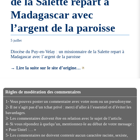
de la Salette repart à
Madagascar avec
l’argent de la paroisse
5 juillet
Diocèse du Puy-en-Velay : un missionnaire de la Salette repart à
Madagascar avec l’argent de la paroisse
→
Lire la suite sur le site d’origine…
Règles de modération des commentaires
1- Vous pouvez poster un commentaire avec votre nom ou un pseudonyme.
2- Il ne s’agit pas d’un tchat privé : merci d’aller à l’essentiel et d’éviter les
bavardages.
3- Les commentaires doivent être en relation avec le sujet de l’article.
4- Si vous répondez à quelqu’un, mentionnez-le au début de votre message :
« Pour Untel :… »
5- Les commentaires ne doivent contenir aucun caractère raciste, sexiste,