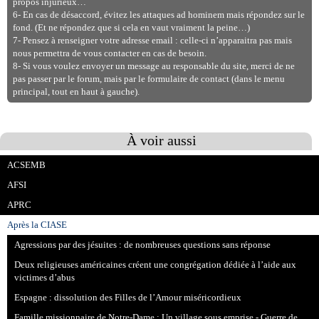
propos injurieux…
6- En cas de désaccord, évitez les attaques ad hominem mais répondez sur le
fond. (Et ne répondez que si cela en vaut vraiment la peine…)
7- Pensez à renseigner votre adresse email : celle-ci n’apparaitra pas mais
nous permettra de vous contacter en cas de besoin.
8- Si vous voulez envoyer un message au responsable du site, merci de ne
pas passer par le forum, mais par le formulaire de contact (dans le menu
principal, tout en haut à gauche).
À voir aussi
ACSEMB
AFSI
APRC
Après la CIASE
Agressions par des jésuites : de nombreuses questions sans réponse
Deux religieuses américaines créent une congrégation dédiée à l’aide aux
victimes d’abus
Espagne : dissolution des Filles de l’Amour miséricordieux
Famille missionnaire de Notre-Dame : Un village sous emprise - Guerre de