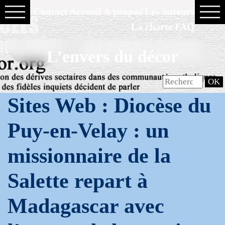
Contact
Accueil
À propos
Les auteurs
La charte
FAQ
L’envers du décor
Sites Web : Diocèse du
Puy-en-Velay : un
missionnaire de la
Salette repart à
Madagascar avec