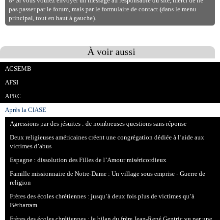
8- Si vous voulez envoyer un message au responsable du site, merci de ne
pas passer par le forum, mais par le formulaire de contact (dans le menu
principal, tout en haut à gauche).
À voir aussi
ACSEMB
AFSI
APRC
Après la CIASE
Agressions par des jésuites : de nombreuses questions sans réponse
Deux religieuses américaines créent une congrégation dédiée à l’aide aux
victimes d’abus
Espagne : dissolution des Filles de l’Amour miséricordieux
Famille missionnaire de Notre-Dame : Un village sous emprise - Guerre de
religion
Frères des écoles chrétiennes : jusqu’à deux fois plus de victimes qu’à
Bétharram
Frères des écoles chrétiennes : le bilan du frère Jean-René Gentric vu par une