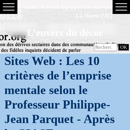
Contact
Accueil
À propos
Les auteurs
La charte
FAQ
L’envers du décor
Sites Web : Les 10
critères de l’emprise
mentale selon le
Professeur Philippe-
Jean Parquet -
Après