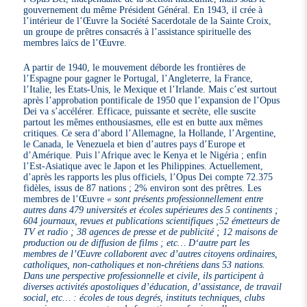
gouvernement du même Président Général. En 1943, il crée à
l’intérieur de l’Œuvre la Société Sacerdotale de la Sainte Croix,
un groupe de prêtres consacrés à l’assistance spirituelle des
membres laïcs de l’Œuvre.
A partir de 1940, le mouvement déborde les frontières de
l’Espagne pour gagner le Portugal, l’Angleterre, la France,
l’Italie, les Etats-Unis, le Mexique et l’Irlande. Mais c’est surtout
après l’approbation pontificale de 1950 que l’expansion de l’Opus
Dei va s’accélérer. Efficace, puissante et secrète, elle suscite
partout les mêmes enthousiasmes, elle est en butte aux mêmes
critiques. Ce sera d’abord l’Allemagne, la Hollande, l’Argentine,
le Canada, le Venezuela et bien d’autres pays d’Europe et
d’Amérique. Puis l’Afrique avec le Kenya et le Nigéria ; enfin
l’Est-Asiatique avec le Japon et les Philippines. Actuellement,
d’après les rapports les plus officiels, l’Opus Dei compte 72.375
fidèles, issus de 87 nations ; 2% environ sont des prêtres. Les
membres de l’Œuvre
« sont présents professionnellement entre
autres dans 479 universités et écoles supérieures des 5 continents ;
604 journaux, revues et publications scientifiques ;52 émetteurs de
TV et radio ; 38 agences de presse et de publicité ; 12 maisons de
production ou de diffusion de films ; etc… D‘autre part les
membres de l’Œuvre collaborent avec d’autres citoyens ordinaires,
catholiques, non-catholiques et non-chrétiens dans 53 nations.
Dans une perspective professionnelle et civile, ils participent à
diverses activités apostoliques d’éducation, d’assistance, de travail
social, etc… : écoles de tous degrés, instituts techniques, clubs