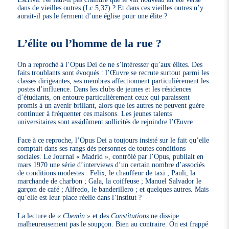
dans de vieilles outres (Lc 5,37) ? Et dans ces vieilles outres n’y
aurait-il pas le ferment d’une église pour une élite ?
L’élite ou l’homme de la rue ?
On a reproché à l’Opus Dei de ne s’intéresser qu’aux élites. Des
faits troublants sont évoqués : l’Œuvre se recrute surtout parmi les
classes dirigeantes, ses membres affectionnent particulièrement les
postes d’influence. Dans les clubs de jeunes et les résidences
d’étudiants, on entoure particulièrement ceux qui paraissent
promis à un avenir brillant, alors que les autres ne peuvent guère
continuer à fréquenter ces maisons. Les jeunes talents
universitaires sont assidûment sollicités de rejoindre l’Œuvre.
Face à ce reproche, l’Opus Dei a toujours insisté sur le fait qu’elle
comptait dans ses rangs dès personnes de toutes conditions
sociales. Le Journal « Madrid », contrôlé par l’Opus, publiait en
mars 1970 une série d’interviews d’un certain nombre d’associés
de conditions modestes : Felix, le chauffeur de taxi ; Pauli, la
marchande de charbon ; Gala, la coiffeuse ; Manuel Salvador le
garçon de café ; Alfredo, le banderillero ; et quelques autres. Mais
qu’elle est leur place réelle dans l’institut ?
La lecture de
« Chemin »
et des
Constitutions
ne dissipe
malheureusement pas le soupçon. Bien au contraire. On est frappé