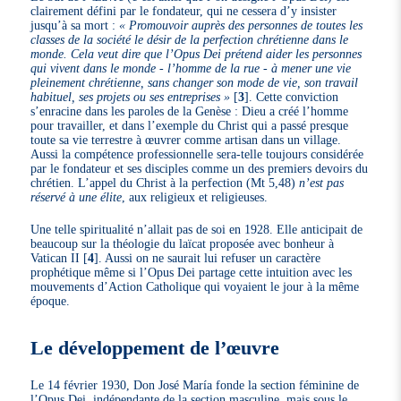
clairement défini par le fondateur, qui ne cessera d’y insister
jusqu’à sa mort :
« Promouvoir auprès des personnes de toutes les
classes de la société le désir de la perfection chrétienne dans le
monde. Cela veut dire que l’Opus Dei prétend aider les personnes
qui vivent dans le monde - l’homme de la rue - à mener une vie
pleinement chrétienne, sans changer son mode de vie, son travail
habituel, ses projets ou ses entreprises »
[
3
]
. Cette conviction
s’enracine dans les paroles de la Genèse : Dieu a créé l’homme
pour travailler, et dans l’exemple du Christ qui a passé presque
toute sa vie terrestre à œuvrer comme artisan dans un village.
Aussi la compétence professionnelle sera-telle toujours considérée
par le fondateur et ses disciples comme un des premiers devoirs du
chrétien. L’appel du Christ à la perfection (Mt 5,48)
n’est pas
réservé à une élite
, aux religieux et religieuses.
Une telle spiritualité n’allait pas de soi en 1928. Elle anticipait de
beaucoup sur la théologie du laïcat proposée avec bonheur à
Vatican II
[
4
]
. Aussi on ne saurait lui refuser un caractère
prophétique même si l’Opus Dei partage cette intuition avec les
mouvements d’Action Catholique qui voyaient le jour à la même
époque.
Le développement de l’œuvre
Le 14 février 1930, Don José María fonde la section féminine de
l’Opus Dei, indépendante de la section masculine, mais sous le