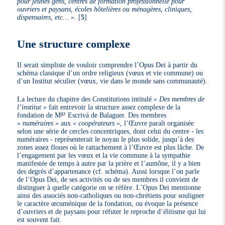
pour jeunes gens, centres de formation professionnelle pour
ouvriers et paysans, écoles hôtelières ou ménagères, cliniques,
dispensaires, etc… »
.
[
5
]
Une structure complexe
Il serait simpliste de vouloir comprendre l’Opus Dei à partir du
schéma classique d’un ordre religieux (vœux et vie commune) ou
d’un Institut séculier (vœux, vie dans le monde sans communauté).
La lecture du chapitre des Constitutions intitulé
« Des membres de
l’institut »
fait entrevoir la structure assez complexe de la
gr
fondation de M
Escrivá de Balaguer. Des membres
« numéraires »
aux
« coopérateurs »
, l’Œuvre paraît organisée
selon une série de cercles concentriques, dont celui du centre - les
numéraires - représenterait le noyau le plus solide, jusqu’à des
zones assez floues où le rattachement à l’Œuvre est plus lâche. De
l’engagement par les vœux et la vie commune à la sympathie
manifestée de temps à autre par la prière et l’aumône, il y a bien
des degrés d’appartenance (cf. schéma). Aussi lorsque l’on parle
de l’Opus Dei, de ses activités ou de ses membres il convient de
distinguer à quelle catégorie on se réfère. L’Opus Dei mentionne
ainsi des associés non-catholiques ou non-chrétiens pour souligner
le caractère œcuménique de la fondation, ou évoque la présence
d’ouvriers et de paysans pour réfuter le reproche d’élitisme qui lui
est souvent fait.