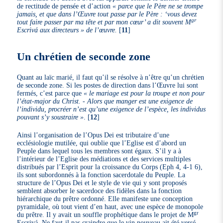
de rectitude de pensée et d’action
« parce que le Père ne se trompe
jamais, et que dans l’Œuvre tout passe par le Père : ‘vous devez
gr
tout faire passer par ma tête et par mon cœur’ a dit souvent M
Escrivá aux directeurs » de l’œuvre.
[
11
]
Un chrétien de seconde zone
Quant au laïc marié, il faut qu’il se résolve à n’être qu’un chrétien
de seconde zone. Si les postes de direction dans l’Œuvre lui sont
fermés, c’est parce que
« le mariage est pour la troupe et non pour
l’état-major du Christ. - Alors que manger est une exigence de
l’individu, procréer n’est qu’une exigence de l’espèce, les individus
pouvant s’y soustraire »
.
[
12
]
Ainsi l’organisation de l’Opus Dei est tributaire d’une
ecclésiologie mutilée, qui oublie que l’Eglise est d’abord un
Peuple dans lequel tous les membres sont égaux. S’il y a à
l’intérieur de l’Eglise des médiations et des services multiples
distribués par l’Esprit pour la croissance du Corps (Eph 4, 4-1 6),
ils sont subordonnés à la fonction sacerdotale du Peuple. La
structure de l’Opus Dei et le style de vie qui y sont proposés
semblent absorber le sacerdoce des fidèles dans la fonction
hiérarchique du prêtre ordonné. Elle manifeste une conception
pyramidale, où tout vient d’en haut, avec une espèce de monopole
gr
du prêtre. Il y avait un souffle prophétique dans le projet de M
Escrivá. Ne faut-il pas craindre que le vin nouveau ait été versé