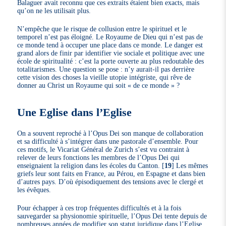
Balaguer avait reconnu que ces extraits étaient bien exacts, mais
qu’on ne les utilisait plus.
N’empêche que le risque de collusion entre le spirituel et le
temporel n’est pas éloigné. Le Royaume de Dieu qui n’est pas de
ce monde tend à occuper une place dans ce monde. Le danger est
grand alors de finir par identifier vie sociale et politique avec une
école de spiritualité : c’est la porte ouverte au plus redoutable des
totalitarismes. Une question se pose : n’y aurait-il pas derrière
cette vision des choses la vieille utopie intégriste, qui rêve de
donner au Christ un Royaume qui soit « de ce monde » ?
Une Eglise dans l’Eglise
On a souvent reproché à l’Opus Dei son manque de collaboration
et sa difficulté à s’intégrer dans une pastorale d’ensemble. Pour
ces motifs, le Vicariat Général de Zurich s’est vu contraint à
relever de leurs fonctions les membres de l’Opus Dei qui
enseignaient la religion dans les écoles du Canton.
[
19
]
Les mêmes
griefs leur sont faits en France, au Pérou, en Espagne et dans bien
d’autres pays. D’où épisodiquement des tensions avec le clergé et
les évêques.
Pour échapper à ces trop fréquentes difficultés et à la fois
sauvegarder sa physionomie spirituelle, l’Opus Dei tente depuis de
nombreuses années de modifier son statut juridique dans l’Eglise.