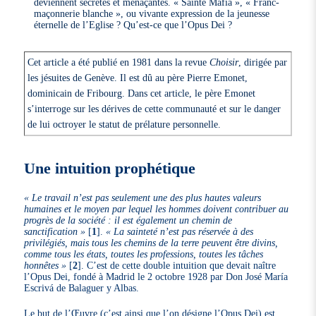
deviennent secrètes et menaçantes. « Sainte Mafia », « Franc-
maçonnerie blanche », ou vivante expression de la jeunesse
éternelle de l’Eglise ? Qu’est-ce que l’Opus Dei ?
Cet article a été publié en 1981 dans la revue
Choisir
, dirigée par
les jésuites de Genève. Il est dû au père Pierre Emonet,
dominicain de Fribourg. Dans cet article, le père Emonet
s’interroge sur les dérives de cette communauté et sur le danger
de lui octroyer le statut de prélature personnelle.
Une intuition prophétique
« Le travail n’est pas seulement une des plus hautes valeurs
humaines et le moyen par lequel les hommes doivent contribuer au
progrès de la société : il est également un chemin de
sanctification »
[
1
]
.
« La sainteté n’est pas réservée à des
privilégiés, mais tous les chemins de la terre peuvent être divins,
comme tous les états, toutes les professions, toutes les tâches
honnêtes »
[
2
]
. C’est de cette double intuition que devait naître
l’Opus Dei, fondé à Madrid le 2 octobre 1928 par Don José María
Escrivá de Balaguer y Albas.
Le but de l’Œuvre (c’est ainsi que l’on désigne l’Opus Dei) est