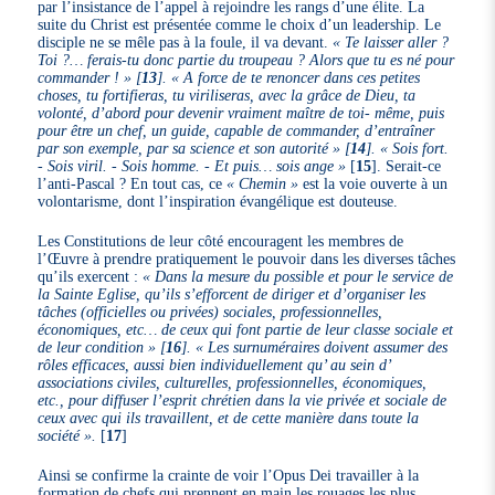
par l’insistance de l’appel à rejoindre les rangs d’une élite. La
suite du Christ est présentée comme le choix d’un leadership. Le
disciple ne se mêle pas à la foule, il va devant.
« Te laisser aller ?
Toi ?… ferais-tu donc partie du troupeau ? Alors que tu es né pour
commander ! »
[
13
]
. « A force de te renoncer dans ces petites
choses, tu fortifieras, tu viriliseras, avec la grâce de Dieu, ta
volonté, d’abord pour devenir vraiment maître de toi- même, puis
pour être un chef, un guide, capable de commander, d’entraîner
par son exemple, par sa science et son autorité »
[
14
]
. « Sois fort.
- Sois viril. - Sois homme. - Et puis… sois ange »
[
15
]
. Serait-ce
l’anti-Pascal ? En tout cas, ce
« Chemin »
est la voie ouverte à un
volontarisme, dont l’inspiration évangélique est douteuse.
Les Constitutions de leur côté encouragent les membres de
l’Œuvre à prendre pratiquement le pouvoir dans les diverses tâches
qu’ils exercent :
« Dans la mesure du possible et pour le service de
la Sainte Eglise, qu’ils s’efforcent de diriger et d’organiser les
tâches (officielles ou privées) sociales, professionnelles,
économiques, etc… de ceux qui font partie de leur classe sociale et
de leur condition »
[
16
]
. « Les surnuméraires doivent assumer des
rôles efficaces, aussi bien individuellement qu’ au sein d’
associations civiles, culturelles, professionnelles, économiques,
etc., pour diffuser l’esprit chrétien dans la vie privée et sociale de
ceux avec qui ils travaillent, et de cette manière dans toute la
société ».
[
17
]
Ainsi se confirme la crainte de voir l’Opus Dei travailler à la
formation de chefs qui prennent en main les rouages les plus