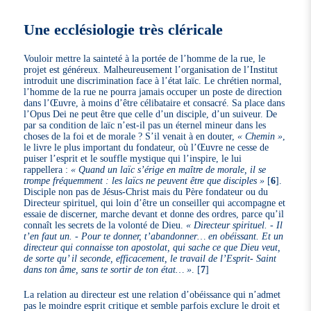
Une ecclésiologie très cléricale
Vouloir mettre la sainteté à la portée de l’homme de la rue, le
projet est généreux. Malheureusement l’organisation de l’Institut
introduit une discrimination face à l’état laïc. Le chrétien normal,
l’homme de la rue ne pourra jamais occuper un poste de direction
dans l’Œuvre, à moins d’être célibataire et consacré. Sa place dans
l’Opus Dei ne peut être que celle d’un disciple, d’un suiveur. De
par sa condition de laïc n’est-il pas un éternel mineur dans les
choses de la foi et de morale ? S’il venait à en douter,
« Chemin »
,
le livre le plus important du fondateur, où l’Œuvre ne cesse de
puiser l’esprit et le souffle mystique qui l’inspire, le lui
rappellera :
« Quand un laïc s’érige en maître de morale, il se
trompe fréquemment : les laïcs ne peuvent être que disciples »
[
6
]
.
Disciple non pas de Jésus-Christ mais du Père fondateur ou du
Directeur spirituel, qui loin d’être un conseiller qui accompagne et
essaie de discerner, marche devant et donne des ordres, parce qu’il
connaît les secrets de la volonté de Dieu.
« Directeur spirituel. - Il
t’en faut un. - Pour te donner, t’abandonner… en obéissant. Et un
directeur qui connaisse ton apostolat, qui sache ce que Dieu veut,
de sorte qu’ il seconde, efficacement, le travail de l’Esprit- Saint
dans ton âme, sans te sortir de ton état… »
.
[
7
]
La relation au directeur est une relation d’obéissance qui n’admet
pas le moindre esprit critique et semble parfois exclure le droit et