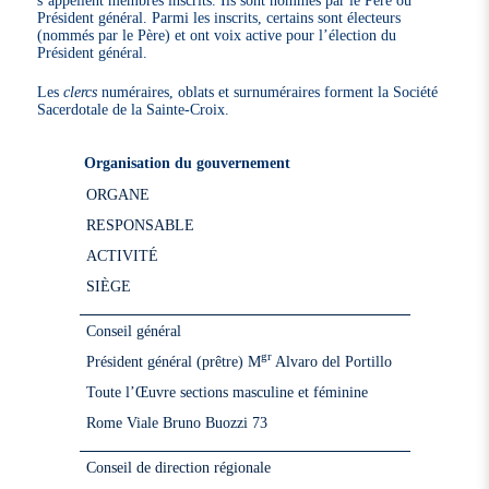
s’appellent membres inscrits. Ils sont nommés par le Père ou
Président général. Parmi les inscrits, certains sont électeurs
(nommés par le Père) et ont voix active pour l’élection du
Président général.
Les
clercs
numéraires, oblats et surnuméraires forment la Société
Sacerdotale de la Sainte-Croix.
Organisation du gouvernement
ORGANE
RESPONSABLE
ACTIVITÉ
SIÈGE
Conseil général
gr
Président général (prêtre) M
Alvaro del Portillo
Toute l’Œuvre sections masculine et féminine
Rome Viale Bruno Buozzi 73
Conseil de direction régionale