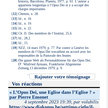
historia, Barcelona, Planeta, 1977, p. 61. L’auteur a
appartenu longtemps à l’Opus Dei et y a occupé des
charges importantes.
[
12
]
Chemin, n. 28.
[
13
]
Id., n. 16.
[
14
]
Id., n. 19.
[
15
]
Id., n. 22.
[
16
]
Ch. II. Des membres de l’Institut, 25,6.
[
17
]
Id., 28,2.
[
18
]
Id., 15.
[
19
]
NZZ, 14 mars 1979, p. 77. Par contre à Genève les
membres de l’Opus Dei travaillent en accord avec les
responsables de la Pastorale des Jeunes.
[
20
]
Die ganze Welt als Personaldiözese für das Opus Dei,
r
D
. Winfried Aymans, Frankfurter Aligemeine
Zeitung,13 décembre 1979, p. 9.
Rajouter votre témoignage
Vos réactions
« L’Opus Dei, une Eglise dans l’Eglise ? »
par Pierre Emonet
4 septembre 2023 19:39, par volubilis
https://www.diakonos.be/settimo-cielo/il-