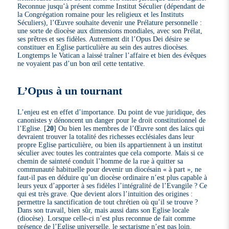
Reconnue jusqu’à présent comme Institut Séculier (dépendant de
la Congrégation romaine pour les religieux et les Instituts
Séculiers), l’Œuvre souhaite devenir une Prélature personnelle :
une sorte de diocèse aux dimensions mondiales, avec son Prélat,
ses prêtres et ses fidèles. Autrement dit l’Opus Dei désire se
constituer en Eglise particulière au sein des autres diocèses.
Longtemps le Vatican a laissé traîner l’affaire et bien des évêques
ne voyaient pas d’un bon œil cette tentative.
L’Opus à un tournant
L’enjeu est en effet d’importance. Du point de vue juridique, des
canonistes y dénoncent un danger pour le droit constitutionnel de
l’Eglise.
[
20
]
Ou bien les membres de l’Œuvre sont des laïcs qui
devraient trouver la totalité des richesses ecclésiales dans leur
propre Eglise particulière, ou bien ils appartiennent à un institut
séculier avec toutes les contraintes que cela comporte. Mais si ce
chemin de sainteté conduit l’homme de la rue à quitter sa
communauté habituelle pour devenir un diocésain « à part », ne
faut-il pas en déduire qu’un diocèse ordinaire n’est plus capable à
leurs yeux d’apporter à ses fidèles l’intégralité de l’Evangile ? Ce
qui est très grave. Que devient alors l’intuition des origines :
permettre la sanctification de tout chrétien où qu’il se trouve ?
Dans son travail, bien sûr, mais aussi dans son Eglise locale
(diocèse). Lorsque celle-ci n’est plus reconnue de fait comme
présence de l’Eglise universelle, le sectarisme n’est pas loin.