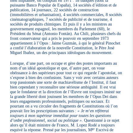
bien implantée, on comptait en 1971 : 18 banques (dont la
puissante Banco Popular de España), 14 sociétés d’édition et de
publication, 14 journaux, 22 sociétés de construction
(immobilières et urbanisation), 4 sociétés commerciales, 8 sociétés
cinématographiques, 7 sociétés de publicité et de tourisme, 4
sociétés de produits chimiques. Et puis il y a les ministres au
gouvernement espagnol, les membres du Parlement (60), le
Président du Sénat (Antonio Fontán). Au Chili, plusieurs chefs du
front conservateur qui a pris le pouvoir en septembre 1973
appartiennent à l’Opus : Jaime Guzmán, à qui le général Pinochet
a confié l’élaboration de la nouvelle Constitution, le Père José
Miguel Ibañez, un des principaux idéologues du mouvement.
Lorsque, d’une part, on occupe et gère des postes importants au
nom d’un idéal apostolique et que, d’autre part, on voue
obéissance à des supérieurs pour tout ce qui regarde l’apostolat, on
s’expose à bien des confusions. Sans y voir avec certains auteurs
trop passionnés une sorte de machiavélisme de l’Institut, il faut
bien cependant y reconnaître une sérieuse ambiguïté. Il est vrai
que le fondateur et la direction de l’Œuvre ont toujours insisté sur
la grande liberté dont jouissent les membres de l’Opus Dei dans
leurs engagements professionnels, politiques ou sociaux. Et
pourtant on a vu circuler des fragments de Constitutions où l’on
pouvait lire les prescriptions suivantes :
« Je m‘en référerai
toujours à mon supérieur immédiat pour toutes les questions
d’ordre professionnel, social ou politique »
. Questionné à ce sujet
alors qu’il était ministre de Franco, M. Lopez Rodé a toujours
gr
esquivé la réponse. Pressé par les journalistes, M
Escrivá de