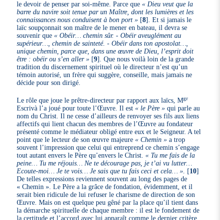
le devoir de penser par soi-même. Parce que
« Dieu veut que la
barre du navire soit tenue par un Maître, dont les lumières et les
connaissances nous conduisent à bon port »
[
8
]
. Et si jamais le
laïc soupçonnait son maître de le mener en bateau, il devra se
souvenir que
« Obéir… chemin sûr. - Obéir aveuglément au
supérieur…, chemin de sainteté. - Obéir dans ton apostolat…,
unique chemin, parce que, dans une œuvre de Dieu, l’esprit doit
être : obéir ou s’en aller »
[
9
]
. Que nous voilà loin de la grande
tradition du discernement spirituel où le directeur n’est qu’un
témoin autorisé, un frère qui suggère, conseille, mais jamais ne
décide pour son dirigé.
gr
Le rôle que joue le prêtre-directeur par rapport aux laïcs, M
Escrivà l’a joué pour toute l’Œuvre. Il est
« le Père »
qui parle au
nom du Christ. Il ne cesse d’ailleurs de renvoyer ses fils aux liens
affectifs qui lient chacun des membres de l’Œuvre au fondateur
présenté comme le médiateur obligé entre eux et le Seigneur. A tel
point que le lecteur de son œuvre majeure
« Chemin »
a trop
souvent l’impression que celui qui entreprend ce chemin s’engage
tout autant envers le Père qu’envers le Christ.
« Tu me fais de la
peine… Tu me réjouis… Ne te décourage pas, je t’ai vu lutter…
Ecoute-moi… Je te vois… Je sais que tu fais ceci et cela… ».
[
10
]
De telles expressions reviennent souvent au long des pages de
« Chemin ». Le Père a la grâce de fondation, évidemment, et il
serait bien ridicule de lui refuser le charisme de direction de son
Œuvre. Mais on est quelque peu gêné par la place qu’il tient dans
la démarche spirituelle de chaque membre : il est le fondement de
la certitude et l’accord avec lui apparaît comme le dernier critère