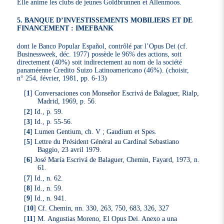
Elle anime les clubs de jeunes Goldbrunnen et Allenmoos.
5. BANQUE D’INVESTISSEMENTS MOBILIERS ET DE
FINANCEMENT : IMEFBANK
dont le Banco Popular Español, contrôlé par l’Opus Dei (cf.
Businessweek, déc. 1977) possède le 96% des actions, soit
directement (40%) soit indirectement au nom de la société
panaméenne Credito Suizo Latinoamericano (46%). (choisir,
n° 254, février, 1981, pp. 6-13)
[
1
]
Conversaciones con Monseñor Escrivá de Balaguer, Rialp,
Madrid, 1969, p. 56.
[
2
]
Id., p. 59.
[
3
]
Id., p. 55-56.
[
4
]
Lumen Gentium, ch. V ; Gaudium et Spes.
[
5
]
Lettre du Président Général au Cardinal Sebastiano
Baggio, 23 avril 1979.
[
6
]
José María Escrivá de Balaguer, Chemin, Fayard, 1973, n.
61.
[
7
]
Id., n. 62.
[
8
]
Id., n. 59.
[
9
]
Id., n. 941.
[
10
]
Cf. Chemin, nn. 330, 263, 750, 683, 326, 327
[
11
]
M. Angustias Moreno, El Opus Dei. Anexo a una