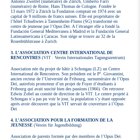
Antonio Zweifel (numéraire) de Zürich, Umberto Farri
(numéraire) de Rome, Hans Thomas de Cologne. Fondée le
13 mars 1972 à Zürich la Fondation comptait en 1974 avec un
capital de 9 millions de francs suisses. Elle est propriétaire de
l’hôtel Tchudiwies à Tannenheim-Flums (SG) transformé en
centre de jeunesse par l‘Opus Dei. A l’étranger elle a fondé la
Fundación General Mediterranea à Madrid et la Fundación General
Latinoamericana à Caracas. Son siège se trouve au 32 de la
Rosenbühlstrasse à Zurich.
3. L’ASSOCIATION CENTRE INTERNATIONAL DE
RENCONTRES
(VIT : Verein Internationales Tagungszentrum)
Association née du projet de bâtir à Schongau (LZ) un Centre
r
International de Rencontres. Son président est le P
. Giovannini,
ancien recteur de l’Université de Fribourg, surnuméraire de l’Opus
Dei, autrefois promoteur d’un projet de Foyer d’étudiants à
Fribourg qui avait suscité bien des passions (1966). On retrouve
Edwin Zobel au comité de direction de la VIT. Le centre projeté à
Schongau n’a pas pu voir le jour, la population s’y étant opposée
après avoir découvert que la VIT servait de couverture à l’Opus
Dei.
4. L’ASSOCIATION POUR LA FORMATION DE LA
JEUNESSE
(Verein für Jugendbildung)
Association de parents formée par des membres de l’Opus Dei.