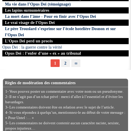
Ma vie dans l’Opus Dei (témoignage)
Les lapins surnuméraires
La mort dans l’âme - Pour en finir avec l’Opus Dei
Le vrai visage de l’Opus Dei
Le père Trouslard s’exprime sur l’école hotelière Dosnon et sur
l’Opus Dei
L’Opus Dei perd un procès
Opus Dei : la guerre contre la vérité
Opus Dei : l’enfer d’une « ex » au tribunal
1
2
∞
Règles de modération des commentaires
1- Vous pouvez poster un commentaire avec votre nom ou un pseudonyme.
2- Il ne s’agit pas d’un tchat privé : merci d’aller à l’essentiel et d’éviter les
bavardages.
3- Les commentaires doivent être en relation avec le sujet de l’article.
4- Si vous répondez à quelqu’un, mentionnez-le au début de votre message :
« Pour Untel :… »
5- Les commentaires ne doivent contenir aucun caractère raciste, sexiste,
propos injurieux…