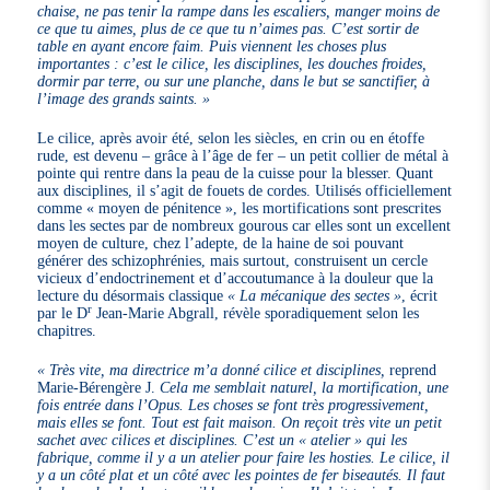
chaise, ne pas tenir la rampe dans les escaliers, manger moins de
ce que tu aimes, plus de ce que tu n’aimes pas. C’est sortir de
table en ayant encore faim. Puis viennent les choses plus
importantes : c’est le cilice, les disciplines, les douches froides,
dormir par terre, ou sur une planche, dans le but se sanctifier, à
l’image des grands saints. »
Le cilice, après avoir été, selon les siècles, en crin ou en étoffe
rude, est devenu – grâce à l’âge de fer – un petit collier de métal à
pointe qui rentre dans la peau de la cuisse pour la blesser. Quant
aux disciplines, il s’agit de fouets de cordes. Utilisés officiellement
comme « moyen de pénitence », les mortifications sont prescrites
dans les sectes par de nombreux gourous car elles sont un excellent
moyen de culture, chez l’adepte, de la haine de soi pouvant
générer des schizophrénies, mais surtout, construisent un cercle
vicieux d’endoctrinement et d’accoutumance à la douleur que la
lecture du désormais classique
« La mécanique des sectes »
, écrit
r
par le D
Jean-Marie Abgrall, révèle sporadiquement selon les
chapitres.
« Très vite, ma directrice m’a donné cilice et disciplines,
reprend
Marie-Bérengère J.
Cela me semblait naturel, la mortification, une
fois entrée dans l’Opus. Les choses se font très progressivement,
mais elles se font. Tout est fait maison. On reçoit très vite un petit
sachet avec cilices et disciplines. C’est un « atelier » qui les
fabrique, comme il y a un atelier pour faire les hosties. Le cilice, il
y a un côté plat et un côté avec les pointes de fer biseautés. Il faut