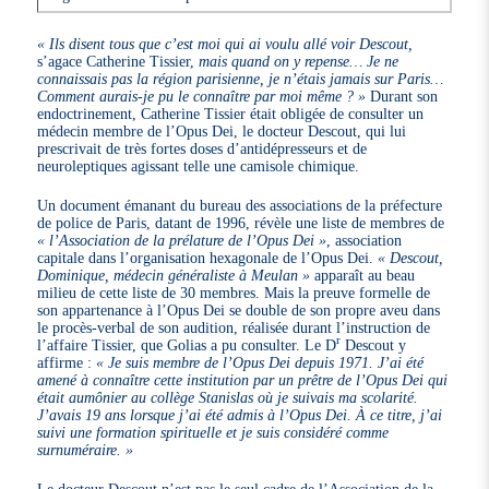
« Ils disent tous que c’est moi qui ai voulu allé voir Descout,
s’agace Catherine Tissier,
mais quand on y repense… Je ne
connaissais pas la région parisienne, je n’étais jamais sur Paris…
Comment aurais-je pu le connaître par moi même ? »
Durant son
endoctrinement, Catherine Tissier était obligée de consulter un
médecin membre de l’Opus Dei, le docteur Descout, qui lui
prescrivait de très fortes doses d’antidépresseurs et de
neuroleptiques agissant telle une camisole chimique.
Un document émanant du bureau des associations de la préfecture
de police de Paris, datant de 1996, révèle une liste de membres de
« l’Association de la prélature de l’Opus Dei »
, association
capitale dans l’organisation hexagonale de l’Opus Dei.
« Descout,
Dominique, médecin généraliste à Meulan »
apparaît au beau
milieu de cette liste de 30 membres. Mais la preuve formelle de
son appartenance à l’Opus Dei se double de son propre aveu dans
le procès-verbal de son audition, réalisée durant l’instruction de
r
l’affaire Tissier, que Golias a pu consulter. Le D
Descout y
affirme :
« Je suis membre de l’Opus Dei depuis 1971. J’ai été
amené à connaître cette institution par un prêtre de l’Opus Dei qui
était aumônier au collège Stanislas où je suivais ma scolarité.
J’avais 19 ans lorsque j’ai été admis à l’Opus Dei. À ce titre, j’ai
suivi une formation spirituelle et je suis considéré comme
surnuméraire. »
Le docteur Descout n’est pas le seul cadre de l’Association de la