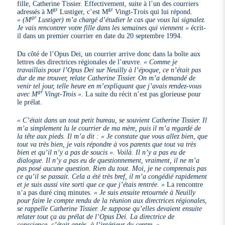
fille, Catherine Tissier. Effectivement, suite à l’un des courriers
gr
gr
adressés à M
Lustiger, c’est M
Vingt-Trois qui lui répond.
gr
« (M
Lustiger) m’a chargé d’étudier le cas que vous lui signalez.
Je vais rencontrer votre fille dans les semaines qui viennent »
écrit-
il dans un premier courrier en date du 20 septembre 1994.
Du côté de l’Opus Dei, un courrier arrive donc dans la boîte aux
lettres des directrices régionales de l’œuvre.
« Comme je
travaillais pour l’Opus Dei sur Neuilly à l’époque, ce n’était pas
dur de me trouver, relate Catherine Tissier. On m’a demandé de
venir tel jour, telle heure en m’expliquant que j’avais rendez-vous
gr
avec M
Vingt-Trois »
. La suite du récit n’est pas glorieuse pour
le prélat.
« C’était dans un tout petit bureau, se souvient Catherine Tissier. Il
m’a simplement lu le courrier de ma mère, puis il m’a regardé de
la tête aux pieds. Il m’a dit : « Je constate que vous allez bien, que
tout va très bien, je vais répondre à vos parents que tout va très
bien et qu’il n’y a pas de soucis ». Voilà. Il n’y a pas eu de
dialogue. Il n’y a pas eu de questionnement, vraiment, il ne m’a
pas posé aucune question. Rien du tout. Moi, je ne comprenais pas
ce qu’il se passait. Cela a été très bref, il m’a congédié rapidement
et je suis aussi vite sorti que ce que j’étais rentrée. »
La rencontre
n’a pas duré cinq minutes.
« Je suis ensuite retournée à Neuilly
pour faire le compte rendu de la réunion aux directrices régionales,
se rappelle Catherine Tissier. Je suppose qu’elles devaient ensuite
relater tout ça au prélat de l’Opus Dei. La directrice de
conscience, c’était après, à l’intérieur du centre. »