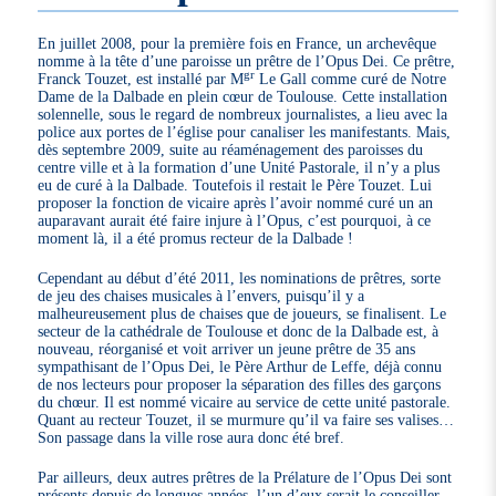
En juillet 2008, pour la première fois en France, un archevêque
nomme à la tête d’une paroisse un prêtre de l’Opus Dei. Ce prêtre,
gr
Franck Touzet, est installé par M
Le Gall comme curé de Notre
Dame de la Dalbade en plein cœur de Toulouse. Cette installation
solennelle, sous le regard de nombreux journalistes, a lieu avec la
police aux portes de l’église pour canaliser les manifestants. Mais,
dès septembre 2009, suite au réaménagement des paroisses du
centre ville et à la formation d’une Unité Pastorale, il n’y a plus
eu de curé à la Dalbade. Toutefois il restait le Père Touzet. Lui
proposer la fonction de vicaire après l’avoir nommé curé un an
auparavant aurait été faire injure à l’Opus, c’est pourquoi, à ce
moment là, il a été promus recteur de la Dalbade !
Cependant au début d’été 2011, les nominations de prêtres, sorte
de jeu des chaises musicales à l’envers, puisqu’il y a
malheureusement plus de chaises que de joueurs, se finalisent. Le
secteur de la cathédrale de Toulouse et donc de la Dalbade est, à
nouveau, réorganisé et voit arriver un jeune prêtre de 35 ans
sympathisant de l’Opus Dei, le Père Arthur de Leffe, déjà connu
de nos lecteurs pour proposer la séparation des filles des garçons
du chœur. Il est nommé vicaire au service de cette unité pastorale.
Quant au recteur Touzet, il se murmure qu’il va faire ses valises…
Son passage dans la ville rose aura donc été bref.
Par ailleurs, deux autres prêtres de la Prélature de l’Opus Dei sont
présents depuis de longues années, l’un d’eux serait le conseiller