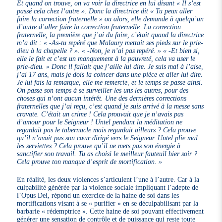
Et quand on trouve, on va voir la directrice en lui disant « Il s’est
passé cela chez l’autre ». Donc la directrice dit « Tu peux aller
faire la correction fraternelle » ou alors, elle demande à quelqu’un
d’autre d’aller faire la correction fraternelle. La correction
fraternelle, la première que j’ai du faire, c’était quand la directrice
m’a dit : « -As-tu repéré que Malaury mettait ses pieds sur le prie-
dieu à la chapelle ? ». « -Non, je n’ai pas repéré. » « -Et bien si,
elle le fait et c’est un manquement à la pauvreté, cela va user le
prie-dieu. » Donc il fallait que j’aille lui dire. Je suis mal à l’aise,
j’ai 17 ans, mais je dois la coincer dans une pièce et aller lui dire.
Je lui fais la remarque, elle me remercie, et le temps se passe ainsi.
On passe son temps à se surveiller les uns les autres, pour des
choses qui n’ont aucun intérêt. Une des dernières corrections
fraternelles que j’ai reçu, c’est quand je suis arrivé à la messe sans
cravate. C’était un crime ! Cela prouvait que je n’avais pas
d’amour pour le Seigneur ! Untel pendant la méditation ne
regardait pas le tabernacle mais regardait ailleurs ? Cela prouve
qu’il n’avait pas son cœur dirigé vers le Seigneur. Untel plie mal
les serviettes ? Cela prouve qu’il ne mets pas son énergie à
sanctifier son travail. Tu as choisi le meilleur fauteuil hier soir ?
Cela prouve ton manque d’esprit de mortification. »
En réalité, les deux violences s’articulent l’une à l’autre. Car à la
culpabilité générée par la violence sociale impliquant l’adepte de
l’Opus Dei, répond un exercice de la haine de soi dans les
mortifications visant à se « purifier » en se déculpabilisant par la
barbarie « rédemptrice ». Cette haine de soi pouvant effectivement
générer une sensation de contrôle et de puissance qui reste toute