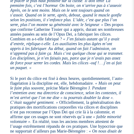
le placer le plus haut possible sur la cuisse. Il doit tenir. La
première fois, c’est l’horreur. On boite, on n’arrive pas à s’asseoir.
Après, on le sent moins. Mais on le sent toujours quand on
s’assoit. Quand on le serre, après, debout, quand le muscle gonfle
selon les positions, il s’enfonce plus. L’idée, c’est que plus l’on
serre, plus l’on montre sa générosité avec le Seigneur. »
Des propos
que confirme Catherine Tissier qui a appris, durant ses nombreuses
années passées au sein de l’Opus Dei, a fabriquer les cilices.
Combien en a-t-elle fabriqué ?
« J’en faisais autant qu’il y avait
d’entrée, réplique-t-elle. Les auxiliaires les plus âgées m’ont
appris à les fabriquer. Au début, quand on fait l’admission, on
n’apprend pas à faire ça. Mais c’est quelque chose qui se transmet.
Les disciplines, je n’en faisais pas, parce que je n’avais pas assez
de force pour serrer les cordes. Mais les cilices -ouf !… j’en ai fait
un paquet. »
Si le port du cilice est fixé à deux heures, quotidiennement, l’auto-
flagelation à la discipline est, elle, hebdomadaire.
« Mais on peut
le faire plus souvent,
précise Marie Bérengère J.
Pendant
l’entretien avec ma directrice de conscience, selon les contextes, il
m’est arrivé que l’on me dise « tu pourrais doubler la dose ».
C’était suggéré gentiment. »
Officiellement, la généralisation des
pratiques des mortifications corporelles via cilices et disciplines
n’est pas reconnue par l’Opus Dei qui crie là à la calomnie, et
affirme que ces usages ne sont réservés qu’à une
« faible minorité
volontaire »
. En réalité, tous les anciens membres attestent de
l’usage extrêmement répandu de ces pratiques. Une hypocrisie que
ne supportait d’ailleurs pas Marie-Bérengère :
« On nous disait de