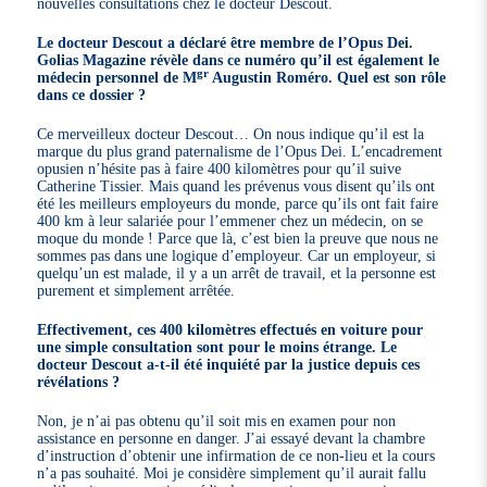
nouvelles consultations chez le docteur Descout.
Le docteur Descout a déclaré être membre de l’Opus Dei.
Golias Magazine révèle dans ce numéro qu’il est également le
gr
médecin personnel de M
Augustin Roméro. Quel est son rôle
dans ce dossier ?
Ce merveilleux docteur Descout… On nous indique qu’il est la
marque du plus grand paternalisme de l’Opus Dei. L’encadrement
opusien n’hésite pas à faire 400 kilomètres pour qu’il suive
Catherine Tissier. Mais quand les prévenus vous disent qu’ils ont
été les meilleurs employeurs du monde, parce qu’ils ont fait faire
400 km à leur salariée pour l’emmener chez un médecin, on se
moque du monde ! Parce que là, c’est bien la preuve que nous ne
sommes pas dans une logique d’employeur. Car un employeur, si
quelqu’un est malade, il y a un arrêt de travail, et la personne est
purement et simplement arrêtée.
Effectivement, ces 400 kilomètres effectués en voiture pour
une simple consultation sont pour le moins étrange. Le
docteur Descout a-t-il été inquiété par la justice depuis ces
révélations ?
Non, je n’ai pas obtenu qu’il soit mis en examen pour non
assistance en personne en danger. J’ai essayé devant la chambre
d’instruction d’obtenir une infirmation de ce non-lieu et la cours
n’a pas souhaité. Moi je considère simplement qu’il aurait fallu