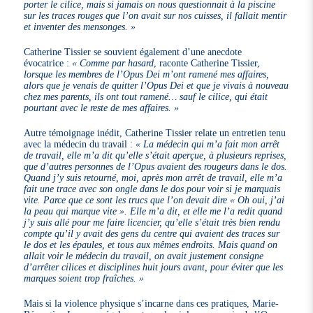
porter le cilice, mais si jamais on nous questionnait à la piscine
sur les traces rouges que l’on avait sur nos cuisses, il fallait mentir
et inventer des mensonges. »
Catherine Tissier se souvient également d’une anecdote
évocatrice :
« Comme par hasard
, raconte Catherine Tissier,
lorsque les membres de l’Opus Dei m’ont ramené mes affaires,
alors que je venais de quitter l’Opus Dei et que je vivais à nouveau
chez mes parents, ils ont tout ramené… sauf le cilice, qui était
pourtant avec le reste de mes affaires. »
Autre témoignage inédit, Catherine Tissier relate un entretien tenu
avec la médecin du travail :
« La médecin qui m’a fait mon arrêt
de travail, elle m’a dit qu’elle s’était aperçue, à plusieurs reprises,
que d’autres personnes de l’Opus avaient des rougeurs dans le dos.
Quand j’y suis retourné, moi, après mon arrêt de travail, elle m’a
fait une trace avec son ongle dans le dos pour voir si je marquais
vite. Parce que ce sont les trucs que l’on devait dire « Oh oui, j’ai
la peau qui marque vite ». Elle m’a dit, et elle me l’a redit quand
j’y suis allé pour me faire licencier, qu’elle s’était très bien rendu
compte qu’il y avait des gens du centre qui avaient des traces sur
le dos et les épaules, et tous aux mêmes endroits. Mais quand on
allait voir le médecin du travail, on avait justement consigne
d’arrêter cilices et disciplines huit jours avant, pour éviter que les
marques soient trop fraîches. »
Mais si la violence physique s’incarne dans ces pratiques, Marie-