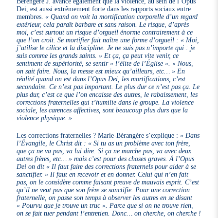
Bérengère J. avance également que la violence, au sein de l’Opus
Dei, est aussi extrêmement forte dans les rapports sociaux entre
membres.
« Quand on voit la mortification corporelle d’un regard
extérieur, cela paraît barbare et sans raison. Le risque, d’après
moi, c’est surtout un risque d’orgueil énorme contrairement à ce
que l’on croit. Se mortifier fait naître une forme d’orgueil : « Moi,
j’utilise le cilice et la discipline. Je ne suis pas n’importe qui : je
suis comme les grands saints. » Et ça, ça peut vite venir, ce
sentiment de supériorité, se sentir « l’élite de l’Église ». « Nous,
on sait faire. Nous, la messe est mieux qu’ailleurs, etc… » En
réalité quand on est dans l’Opus Dei, les mortifications, c’est
secondaire. Ce n’est pas important. Le plus dur ce n’est pas ça. Le
plus dur, c’est ce que l’on encaisse des autres, le rabaissement, les
corrections fraternelles qui t’humilie dans le groupe. La violence
sociale, les carences affectives, sont beaucoup plus durs que la
violence physique. »
Les corrections fraternelles ? Marie-Bérangère s’explique :
« Dans
l’Évangile, le Christ dit : « Si tu as un problème avec ton frère,
que ça ne va pas, va lui dire. Si ça ne marche pas, va avec deux
autres frères, etc… » mais c’est pour des choses graves. À l’Opus
Dei on dit « Il faut faire des corrections fraternels pour aider à se
sanctifier. » Il faut en recevoir et en donner. Celui qui n’en fait
pas, on le considère comme faisant preuve de mauvais esprit. C’est
qu’il ne veut pas que son frère se sanctifie. Pour une correction
fraternelle, on passe son temps à observer les autres en se disant
« Pourvu que je trouve un truc ». Parce que si on ne trouve rien,
on se fait tuer pendant l’entretien. Donc… on cherche, on cherche !