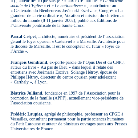
II) ; auteur des « Que sais-je ? » aux PUF intitulés
« La doctrine
sociale de l’Eglise »
et
« Le nationalisme »
; contributeur au
« Centenaire du Bienheureux Josémarià Escriva », Congrès « La
grandeur de la vie ordinaire », Vocation et mission du chrétien au
milieu du monde (8-11 janvier 2002), publié aux Éditions de
l’Université pontificale de la Sainte Croix.
Pascal Crépet
, architecte, numéraire et président de l’association
gérant le foyer opusien « Castelviel » à Marseille. Architecte pour
le diocèse de Marseille, il est le concepteur du futur « foyer de
l’Arche ».
François Gondrand
, ex-porte-parole de l’Opus Dei et du CNPF,
auteur du livre « Au pas de Dieu » dans lequel il relate des
entretiens avec Josémaria Escriva. Solange Hétroy, épouse de
Philippe Hétroy, directeur du centre opusien pour adolescent
« Carthaly », à Lyon.
Béatrice Julliand
, fondatrice en 1997 de l’Association pour la
promotion de la famille (APPF), actuellement vice-présidente de
l’association opusienne.
Frédéric Laupies
, agrégé de philosophie, professeur en CPGE à
Versailles, consultant permanent pour la partie sciences humaines
du Petit Larousse et auteur de plusieurs ouvrages parus aux Presses
Universitaires de France.