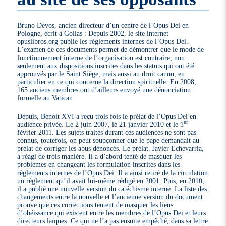
Bruno Devos, ancien directeur d’un centre de l’Opus Dei en
Pologne, écrit à Golias : Depuis 2002, le site internet
opuslibros.org publie les règlements internes de l’Opus Dei.
L’examen de ces documents permet de démontrer que le mode de
fonctionnement interne de l’organisation est contraire, non
seulement aux dispositions inscrites dans les statuts qui ont été
approuvés par le Saint Siège, mais aussi au droit canon, en
particulier en ce qui concerne la direction spirituelle. En 2008,
165 anciens membres ont d’ailleurs envoyé une dénonciation
formelle au Vatican.
Depuis, Benoit XVI a reçu trois fois le prélat de l’Opus Dei en
er
audience privée. Le 2 juin 2007, le 21 janvier 2010 et le 1
février 2011. Les sujets traités durant ces audiences ne sont pas
connus, toutefois, on peut soupçonner que le pape demandait au
prélat de corriger les abus dénoncés. Le prélat, Javier Echevarria,
a réagi de trois manière. Il a d’abord tenté de masquer les
problèmes en changeant les formulation inscrites dans les
règlements internes de l’Opus Dei. Il a ainsi retiré de la circulation
un règlement qu’il avait lui-même rédigé en 2001. Puis, en 2010,
il a publié une nouvelle version du catéchisme interne. La liste des
changements entre la nouvelle et l’ancienne version du document
prouve que ces corrections tentent de masquer les liens
d’obéissance qui existent entre les membres de l’Opus Dei et leurs
directeurs laïques. Ce qui ne l’a pas ensuite empêché, dans sa lettre