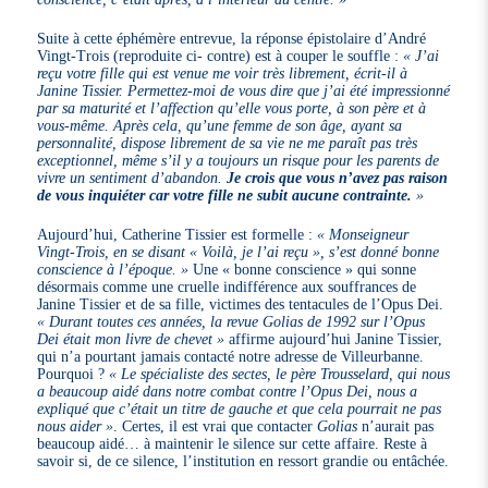
Suite à cette éphémère entrevue, la réponse épistolaire d’André
Vingt-Trois (reproduite ci- contre) est à couper le souffle :
« J’ai
reçu votre fille qui est venue me voir très librement, écrit-il à
Janine Tissier. Permettez-moi de vous dire que j’ai été impressionné
par sa maturité et l’affection qu’elle vous porte, à son père et à
vous-même. Après cela, qu’une femme de son âge, ayant sa
personnalité, dispose librement de sa vie ne me paraît pas très
exceptionnel, même s’il y a toujours un risque pour les parents de
vivre un sentiment d’abandon.
Je crois que vous n’avez pas raison
de vous inquiéter car votre fille ne subit aucune contrainte.
»
Aujourd’hui, Catherine Tissier est formelle :
« Monseigneur
Vingt-Trois, en se disant « Voilà, je l’ai reçu », s’est donné bonne
conscience à l’époque. »
Une « bonne conscience » qui sonne
désormais comme une cruelle indifférence aux souffrances de
Janine Tissier et de sa fille, victimes des tentacules de l’Opus Dei.
« Durant toutes ces années, la revue Golias de 1992 sur l’Opus
Dei était mon livre de chevet »
affirme aujourd’hui Janine Tissier,
qui n’a pourtant jamais contacté notre adresse de Villeurbanne.
Pourquoi ?
« Le spécialiste des sectes, le père Trousselard, qui nous
a beaucoup aidé dans notre combat contre l’Opus Dei, nous a
expliqué que c’était un titre de gauche et que cela pourrait ne pas
nous aider »
. Certes, il est vrai que contacter
Golias
n’aurait pas
beaucoup aidé… à maintenir le silence sur cette affaire. Reste à
savoir si, de ce silence, l’institution en ressort grandie ou entâchée.