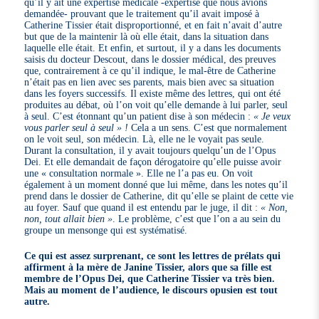
qu’il y ait une expertise médicale -expertise que nous avions
demandée- prouvant que le traitement qu’il avait imposé à
Catherine Tissier était disproportionné, et en fait n’avait d’autre
but que de la maintenir là où elle était, dans la situation dans
laquelle elle était. Et enfin, et surtout, il y a dans les documents
saisis du docteur Descout, dans le dossier médical, des preuves
que, contrairement à ce qu’il indique, le mal-être de Catherine
n’était pas en lien avec ses parents, mais bien avec sa situation
dans les foyers successifs. Il existe même des lettres, qui ont été
produites au débat, où l’on voit qu’elle demande à lui parler, seul
à seul. C’est étonnant qu’un patient dise à son médecin :
« Je veux
vous parler seul à seul » !
Cela a un sens. C’est que normalement
on le voit seul, son médecin. Là, elle ne le voyait pas seule.
Durant la consultation, il y avait toujours quelqu’un de l’Opus
Dei. Et elle demandait de façon dérogatoire qu’elle puisse avoir
une « consultation normale ». Elle ne l’a pas eu. On voit
également à un moment donné que lui même, dans les notes qu’il
prend dans le dossier de Catherine, dit qu’elle se plaint de cette vie
au foyer. Sauf que quand il est entendu par le juge, il dit :
« Non,
non, tout allait bien »
. Le problème, c’est que l’on a au sein du
groupe un mensonge qui est systématisé.
Ce qui est assez surprenant, ce sont les lettres de prélats qui
affirment à la mère de Janine Tissier, alors que sa fille est
membre de l’Opus Dei, que Catherine Tissier va très bien.
Mais au moment de l’audience, le discours opusien est tout
autre.