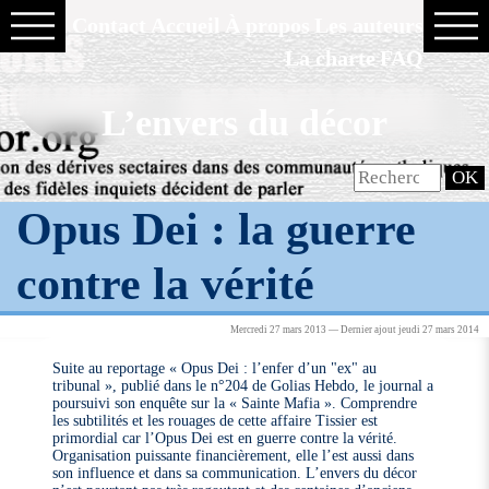
Contact
Accueil
À propos
Les auteurs
La charte
FAQ
L’envers du décor
Opus Dei : la guerre
contre la vérité
Mercredi 27 mars 2013 — Dernier ajout jeudi 27 mars 2014
Suite au reportage « Opus Dei : l’enfer d’un "ex" au
tribunal », publié dans le n°204 de Golias Hebdo, le journal a
poursuivi son enquête sur la « Sainte Mafia ». Comprendre
les subtilités et les rouages de cette affaire Tissier est
primordial car l’Opus Dei est en guerre contre la vérité.
Organisation puissante financièrement, elle l’est aussi dans
son influence et dans sa communication. L’envers du décor