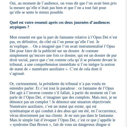
Oui, au moment de l’audience, on vous dit que l’on avait bien pris
la mesure qu’elle n’était pas bien et que l’on a tout fait pour
qu’elle se sente le mieux possible.
Quel est votre ressenti après ces deux journées d’audiences
atypiques ?
Mon ressenti est que la part de fantasme relative à l’Opus Dei n’est
pas, en définitive, du côté où l’on pense qu’elle l’est. Je
m’explique… On a imaginé que l’on avait instrumentalisé l’Opus
Dei pour faire de la publicité sur un dossier. Je constate
simplement qu’encore une fois ce dossier, qui est un dossier de pur
droit social, parce que c’est comme cela qu’il se présente devant le
tribunal, a une compréhension immédiate si l’on intègre la notion
de statut de « numéraire auxiliaire ». C’est de cela dont il
s’agissait.
Or, curieusement, la présidente du tribunal n’a pas voulu en
entendre parler. Et c’est tout le paradoxe : ce fantasme de l’Opus
Dei agit à l’inverse comme s’il fallait, à partir du moment où l’on
parle de l’Opus Dei, n’imaginer que des complots. Mais moi, je ne
dénonce pas un complot ! Je dénonce une situation objectivisée.
Numéraire auxiliaire, c’est un statut qui existe, qui est
systématique et qui conduit à des abus qui ont été, en l’occurrence,
vécus directement par ma cliente. Je ne suis pas dans le fantasme.
Mais le simple fait d’évoquer l’Opus Dei, c’est ce que j’appelle le
« syndrome Dan Brown », fait de vous un dangereux dingue si