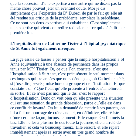
que la succession d’une expertise à une autre qui ne disent pas la
même chose pouvait jeter un éventuel doute. Moi je dis
r
simplement que l’expertise du D
Dubec, de par le fait qu’elle ait
été rendue sur critique de la précédente, remplace la précédente.
Ce ne sont pas deux expertises qui cohabitent. C’est simplement
une expertise qui vient contredire radicalement ce qui a été dit une
première fois.
L’hospitalisation de Catherine Tissier à l’hôpital psychiatrique
de St Anne fut également invoquée.
La juge essaie de laisser à penser que la simple hospitalisation à St
Anne équivaudrait à une absence de pertinence dans les propos
me
tenus par M
Tissier. Or, ce que l’on constate, c’est que
l’hospitalisation à St Anne, c’est précisément le seul moment dans
ces longues quinze années que nous dénonçons, où Catherine a été,
si j’ose dire, sevrée, mise hors du groupe et de l’institution. Et que
constate-t-on ? Que l’état qu’elle présente à l’entrée s’améliore à
sa sortie. Et ce n’est pas moi qui le dis, c’est le rapport
d’hospitalisation. Donc on voit bien qu’elle présente une situation
qui est une situation de grande dépression, parce qu’elle est dans
ce conflit de loyauté. On lui a demandé de mentir à ses parents, on
lui a fait un bourrage de crâne auquel, en définitive, elle résiste
d’une certaine façon, inconsciemment. Elle craque. On l’a mets là-
bas. Elle ne les a plus sur le dos toute la journée, elle a arrêté de
travailler, et cela va beaucoup mieux. Elle ressort, et elle repart
immédiatement après sa sortie avec un très grand nombre de