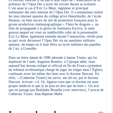
prélature de l’Opus Dei a avoir été recruté durant sa scolarité.
C’est aussi le cas d’Eric Le Meur, ingénieur et principal
webmaster des sites internet de l’Opus Dei. Il a notamment réalisé
les sites internet opusien du collège privé Hautefeuille, de l’école
Dosnon, ou bien encore du site de promotion française pour la
grosse production cinématographique « There be dragons », un
film de propagande à la gloire de Josémaria Escriva, le saint
gourou auquel est voué un indéfectible culte de la personnalité.
Eric Le Meur, également entendu durant l’instruction, révèle pour
sa part avoir découvert l’Opus Dei via un aumônier militaire
opusien, du temps où il était élève au lycée militaire des pupilles
de l’air, à Grenoble.
Dans un lettre datant de 1990 adressée à Janine Tissier, qui lui
implorait de l’aide, Augustin Roméro, à l’époque abbé, mais
aujourd’hui devenu évêque et official en Île-de-France (président
du tribunal ecclésiastique chargé de juger les litiges dans l’Église),
confessait avoir lui même des liens avec le docteur Descout. En
effet, « [Catherine Tissier] est suivie, me dit-on, par le docteur
Descout, écrivait- t-il. Or, figurez-vous que ce docteur est mon
propre médecin et que je ne puis en dire que du bien ». Un avis
que ne partage pas Rodolphe Bosselut (voir interview), l’avocat de
Catherine Tissier. Jean-Baptiste Malet