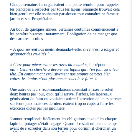
Chaque semaine, ils organisaient une petite réunion pour rappeler
les principes à respecter par tous les lapins. Jeannette trouvait cela
bien gentil car elle souhaitait par-dessus tout connaître ce fameux
jardin et son Propriétaire.
Au bout de quelques années, certaines coutumes commencèrent à
lui paraître bizarres : notamment, l’obligation de ne manger que
des carottes…cuites.
« A quoi servent nos dents
, demanda-t-elle,
si ce n’est à ronger et
grignoter des crudités ? »
« C’est pour mieux éviter les ruses du renard »
, lui répondit-
on.
« Celui-ci cherche à dévorer les lapins qui n’en font qu’à leur
tête. En consommant exclusivement nos propres carottes bien
cuites, les lapins n’ont plus aucun souci à se faire. »
Une autre de leurs recommandations consistait à fixer le soleil
deux heures par jour, quoi qu’il arrive. Parfois, les lapereaux
gémissaient de faim ou voulaient attirer l’attention de leurs parents
sur leurs jeux mais ces derniers étaient trop occupés à faire les
exercices dictés par les jardiniers.
Jeannot remplissait fidèlement les obligations auxquelles chaque
lapin du potager s’était engagé. Quand il restait un peu de temps
avant de s’écrouler dans son terrier pour dormir, il cherchait un