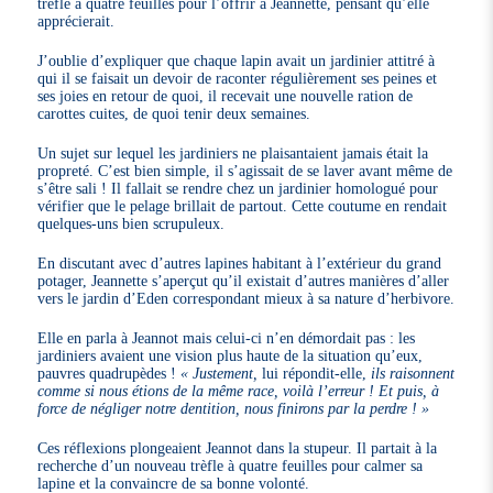
trèfle à quatre feuilles pour l’offrir à Jeannette, pensant qu’elle
apprécierait.
J’oublie d’expliquer que chaque lapin avait un jardinier attitré à
qui il se faisait un devoir de raconter régulièrement ses peines et
ses joies en retour de quoi, il recevait une nouvelle ration de
carottes cuites, de quoi tenir deux semaines.
Un sujet sur lequel les jardiniers ne plaisantaient jamais était la
propreté. C’est bien simple, il s’agissait de se laver avant même de
s’être sali ! Il fallait se rendre chez un jardinier homologué pour
vérifier que le pelage brillait de partout. Cette coutume en rendait
quelques-uns bien scrupuleux.
En discutant avec d’autres lapines habitant à l’extérieur du grand
potager, Jeannette s’aperçut qu’il existait d’autres manières d’aller
vers le jardin d’Eden correspondant mieux à sa nature d’herbivore.
Elle en parla à Jeannot mais celui-ci n’en démordait pas : les
jardiniers avaient une vision plus haute de la situation qu’eux,
pauvres quadrupèdes !
« Justement,
lui répondit-elle,
ils raisonnent
comme si nous étions de la même race, voilà l’erreur ! Et puis, à
force de négliger notre dentition, nous finirons par la perdre ! »
Ces réflexions plongeaient Jeannot dans la stupeur. Il partait à la
recherche d’un nouveau trèfle à quatre feuilles pour calmer sa
lapine et la convaincre de sa bonne volonté.