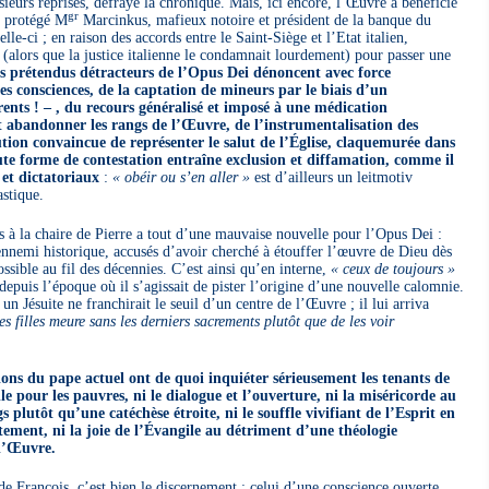
ieurs reprises, défrayé la chronique. Mais, ici encore, l’Œuvre a bénéficié
gr
t protégé M
Marcinkus, mafieux notoire et président de la banque du
le-ci ; en raison des accords entre le Saint-Siège et l’Etat italien,
alors que la justice italienne le condamnait lourdement) pour passer une
s prétendus détracteurs de l’Opus Dei dénoncent avec force
es consciences, de la captation de mineurs par le biais d’un
arents ! – , du recours généralisé et imposé à une médication
 abandonner les rangs de l’Œuvre, de l’instrumentalisation des
ution convaincue de représenter le salut de l’Église, claquemurée dans
ute forme de contestation entraîne exclusion et diffamation, comme il
 et dictatoriaux
:
« obéir ou s’en aller »
est d’ailleurs un leitmotiv
astique.
s à la chaire de Pierre a tout d’une mauvaise nouvelle pour l’Opus Dei :
’ennemi historique, accusés d’avoir cherché à étouffer l’œuvre de Dieu dès
ossible au fil des décennies. C’est ainsi qu’en interne,
« ceux de toujours »
 depuis l’époque où il s’agissait de pister l’origine d’une nouvelle calomnie.
un Jésuite ne franchirait le seuil d’un centre de l’Œuvre ; il lui arriva
s filles meure sans les derniers sacrements plutôt que de les voir
ations du pape actuel ont de quoi inquiéter sérieusement les tenants de
le pour les pauvres, ni le dialogue et l’ouverture, ni la miséricorde au
s plutôt qu’une catéchèse étroite, ni le souffle vivifiant de l’Esprit en
ement, ni la joie de l’Évangile au détriment d’une théologie
 l’Œuvre.
de François, c’est bien le discernement : celui d’une conscience ouverte,