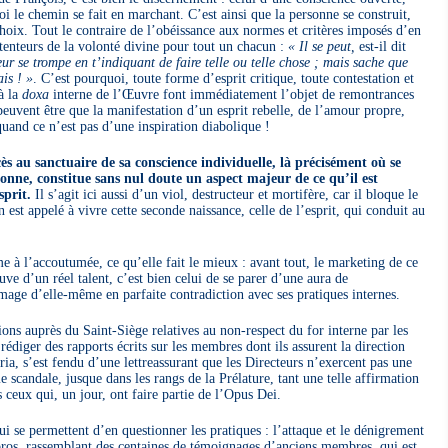
i le chemin se fait en marchant. C’est ainsi que la personne se construit,
oix. Tout le contraire de l’obéissance aux normes et critères imposés d’en
tenteurs de la volonté divine pour tout un chacun :
« Il se peut,
est-il dit
ur se trompe en t’indiquant de faire telle ou telle chose ; mais sache que
is ! »
. C’est pourquoi, toute forme d’esprit critique, toute contestation et
à la
doxa
interne de l’Œuvre font immédiatement l’objet de remontrances
peuvent être que la manifestation d’un esprit rebelle, de l’amour propre,
uand ce n’est pas d’une inspiration diabolique !
cès au sanctuaire de sa conscience individuelle, là précisément où se
sonne, constitue sans nul doute un aspect majeur de ce qu’il est
sprit.
Il s’agit ici aussi d’un viol, destructeur et mortifère, car il bloque le
 est appelé à vivre cette seconde naissance, celle de l’esprit, qui conduit au
à l’accoutumée, ce qu’elle fait le mieux : avant tout, le marketing de ce
uve d’un réel talent, c’est bien celui de se parer d’une aura de
image d’elle-même en parfaite contradiction avec ses pratiques internes.
ions auprès du Saint-Siège relatives au non-respect du for interne par les
édiger des rapports écrits sur les membres dont ils assurent la direction
ia, s’est fendu d’une lettreassurant que les Directeurs n’exercent pas une
me scandale, jusque dans les rangs de la Prélature, tant une telle affirmation
 ceux qui, un jour, ont faire partie de l’Opus Dei.
i se permettent d’en questionner les pratiques : l’attaque et le dénigrement
bros, rassemblant des centaines de témoignages d’anciens membres, qui est