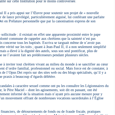
alité sur cette Institution pour le moins controversée.
l II a pris appui sur l’Œuvre pour soutenir son projet de « nouvelle
r de lance privilégié, particulièrement aiguisé, lui conférant une parfaite
Dei en Prélature personnelle que par la canonisation express de son
 sollicitude : il existait en effet une apparente proximité entre le pape
lonté commune de rappeler aux chrétiens que la sainteté n’est pas
is concerne tous les baptisés. Escriva se targuait même de n’avoir pas
ette vérité sur les toits ; quant à Jean-Paul II, il a non seulement simplifié
ais a élevé à la dignité des autels, sous son seul pontificat, plus de
ne l’avaient fait ses prédécesseurs pendant plusieurs siècles.
se à inviter tout chrétien vivant au milieu du monde à se sanctifier au cœur
ient d’ordre familial, professionnel ou social. Mais force est de constater, à
de l’Opus Dei repris sur des sites web ou des blogs spécialisés, qu’il y a
une praxis à beaucoup d’égards délétère.
 scandales à caractère sexuel comme ont pu les connaître les Légionnaires du
r, le Père Maciel – dont les agissements, soit dit en passant, ont été
itement informé de la situation mais n’ayant pris aucune mesure pour y
d’un mouvement offrant de nombreuses vocations sacerdotales à l’Église
s financiers, de détournements de fonds ou de fraude fiscale, pratiques