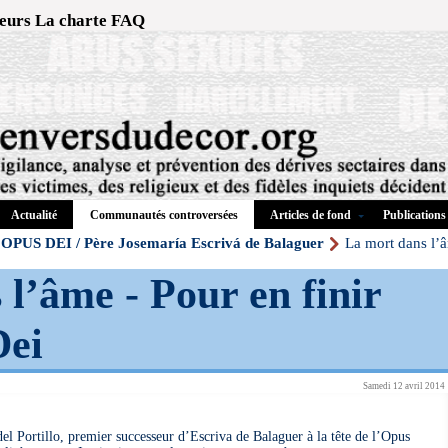
eurs
La charte
FAQ
Actualité
Articles de fond
Publications
Communautés controversées
OPUS DEI / Père Josemaría Escrivá de Balaguer
La mort dans l’â
l’âme - Pour en finir
Dei
Samedi 12 avril 2014
el Portillo, premier successeur d’Escriva de Balaguer à la tête de l’Opus