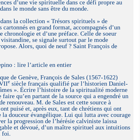
gences d’une vie spirituelle dans ce défi propre au
e dans le monde sans être du monde.
 dans la collection « Trésors spirituels » de
es cartonnés en grand format, accompagnés d’un
ne chronologie et d’une préface. Celle de soeur
isitandine, se signale surtout par le mode
ropose. Alors, quoi de neuf ? Saint François de
 : lire l’article en entier
vêque de Genève, François de Sales (1567-1622)
e
VII
siècle français qualifié par l’historien Daniel-
âmes ». Écrire l’histoire de la spiritualité moderne
 faire qu’en partant de la source qui a engendré un
 de renouveau. M. de Sales est cette source à
nt puisé et, après eux, tant de chrétiens qui ont
e la douceur évangélique. Lui qui lutta avec courage
er la progression de l’hérésie calviniste laissa
gable et dévoué, d’un maître spirituel aux intuitions
 foi.