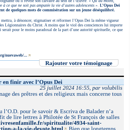
e poignante où il révèle son calvaire au sein de l’Œuvre.
« Qu’au moins,
e à ce que ne soit pas amputée la vie d’autres adolescents »
.
L’Opus Dei
ent de quelques mots de commisération sur un jeune déséquilibré.
e mettra, à dénoncer, stigmatiser et réformer l’Opus Dei la même vigueur
 des Légionnaires du Christ. A moins que le viol des consciences lui importe
i serait pour le moins paradoxal de la part d’une autorité spirituelle, ce que
rg/nuevaweb/...
Rajouter votre témoignage
 en finir avec l’Opus Dei
25 juillet 2024 16:55, par volubilis
anage des prêtres et des religieux mais concerne tous
u l’O.D. pour le savoir & Escriva de Balader n’a
fit de lire lettres à Philotée de St François de salles
ivresenfamille.fr/spiritualite/4934-saint-
ction-a-la-vie-devote.html
Bien que longtemps