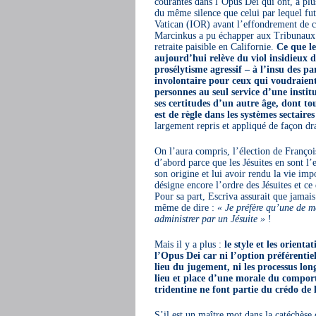
courantes dans l’Opus Dei qui ont, à plus
du même silence que celui par lequel fu
Vatican (IOR) avant l’effondrement de cel
Marcinkus a pu échapper aux Tribunaux (
retraite paisible en Californie.
Ce que le
aujourd’hui relève du viol insidieux d
prosélytisme agressif – à l’insu des p
involontaire pour ceux qui voudraient
personnes au seul service d’une instit
ses certitudes d’un autre âge, dont to
est de règle dans les systèmes sectaires
largement repris et appliqué de façon dr
On l’aura compris, l’élection de Françoi
d’abord parce que les Jésuites en sont l
son origine et lui avoir rendu la vie imp
désigne encore l’ordre des Jésuites et ce
Pour sa part, Escriva assurait que jamais 
même de dire :
« Je préfère qu’une de me
administrer par un Jésuite »
!
Mais il y a plus :
le style et les orient
l’Opus Dei car ni l’option préférentiel
lieu du jugement, ni les processus long
lieu et place d’une morale du comport
tridentine ne font partie du crédo de
S’il est un maître mot dans la catéchèse 