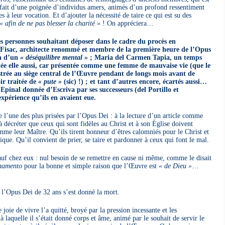
fait d’une poignée d’individus amers, animés d’un profond ressentiment
es à leur vocation. Et d’ajouter la nécessité de taire ce qui est su des
« afin de ne pas blesser la charité »
! On appréciera…
es personnes souhaitant déposer dans le cadre du procès en
 Fisac, architecte renommé et membre de la première heure de l’Opus
on d’un
« déséquilibre mental »
; Maria del Carmen Tapia, un temps
rtée elle aussi, car présentée comme une femme de mauvaise vie (que le
estrée au siège central de l’Œuvre pendant de longs mois avant de
ir traitée de
« pute »
(sic) !) ; et tant d’autres encore, écartés aussi…
Epinal donnée d’Escriva par ses successeurs (del Portillo et
xpérience qu’ils en avaient eue.
te l’une des plus prisées par l’Opus Dei : à la lecture d’un article comme
a à décréter que ceux qui sont fidèles au Christ et à son Église doivent
omme leur Maître. Qu’ils tirent honneur d’êtres calomniés pour le Christ et
tique. Qu’il convient de prier, se taire et pardonner à ceux qui font le mal.
 sauf chez eux : nul besoin de se remettre en cause ni même, comme le disait
namento
pour la bonne et simple raison que l’Œuvre est
« de Dieu »
…
 l’Opus Dei de 32 ans s’est donné la mort.
joie de vivre l’a quitté, broyé par la pression incessante et les
 à laquelle il s’était donné corps et âme, animé par le souhait de servir le