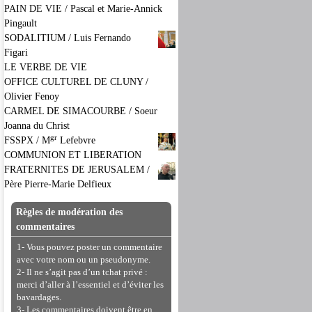
PAIN DE VIE / Pascal et Marie-Annick
Pingault
SODALITIUM / Luis Fernando
Figari
LE VERBE DE VIE
OFFICE CULTUREL DE CLUNY /
Olivier Fenoy
CARMEL DE SIMACOURBE / Soeur
Joanna du Christ
gr
FSSPX / M
Lefebvre
COMMUNION ET LIBERATION
FRATERNITES DE JERUSALEM /
Père Pierre-Marie Delfieux
Règles de modération des
commentaires
1- Vous pouvez poster un commentaire
avec votre nom ou un pseudonyme.
2- Il ne s’agit pas d’un tchat privé :
merci d’aller à l’essentiel et d’éviter les
bavardages.
3- Les commentaires doivent être en