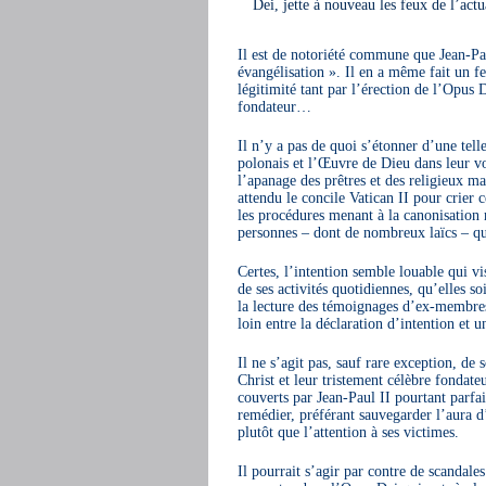
Dei, jette à nouveau les feux de l’actu
Il est de notoriété commune que Jean-Pau
évangélisation ». Il en a même fait un fe
légitimité tant par l’érection de l’Opus 
fondateur…
Il n’y a pas de quoi s’étonner d’une telle
polonais et l’Œuvre de Dieu dans leur vo
l’apanage des prêtres et des religieux ma
attendu le concile Vatican II pour crier c
les procédures menant à la canonisation m
personnes – dont de nombreux laïcs – que 
Certes, l’intention semble louable qui vi
de ses activités quotidiennes, qu’elles so
la lecture des témoignages d’ex-membres 
loin entre la déclaration d’intention et 
Il ne s’agit pas, sauf rare exception, de
Christ et leur tristement célèbre fondateu
couverts par Jean-Paul II pourtant parfa
remédier, préférant sauvegarder l’aura 
plutôt que l’attention à ses victimes.
Il pourrait s’agir par contre de scandale