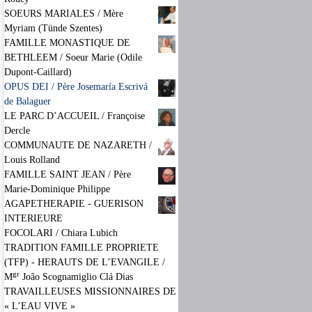
SOEURS MARIALES / Mère
Myriam (Tünde Szentes)
FAMILLE MONASTIQUE DE
BETHLEEM / Soeur Marie (Odile
Dupont-Caillard)
OPUS DEI / Père Josemaría Escrivá
de Balaguer
LE PARC D’ACCUEIL / Françoise
Dercle
COMMUNAUTE DE NAZARETH /
Louis Rolland
FAMILLE SAINT JEAN / Père
Marie-Dominique Philippe
AGAPETHERAPIE - GUERISON
INTERIEURE
FOCOLARI / Chiara Lubich
TRADITION FAMILLE PROPRIETE
(TFP) - HERAUTS DE L’EVANGILE /
gr
M
João Scognamiglio Clá Dias
TRAVAILLEUSES MISSIONNAIRES DE
« L’EAU VIVE »