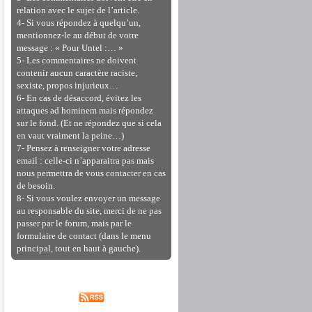
relation avec le sujet de l’article.
4- Si vous répondez à quelqu’un,
mentionnez-le au début de votre
message : « Pour Untel :… »
5- Les commentaires ne doivent
contenir aucun caractère raciste,
sexiste, propos injurieux…
6- En cas de désaccord, évitez les
attaques ad hominem mais répondez
sur le fond. (Et ne répondez que si cela
en vaut vraiment la peine…)
7- Pensez à renseigner votre adresse
email : celle-ci n’apparaitra pas mais
nous permettra de vous contacter en cas
de besoin.
8- Si vous voulez envoyer un message
au responsable du site, merci de ne pas
passer par le forum, mais par le
formulaire de contact (dans le menu
principal, tout en haut à gauche).