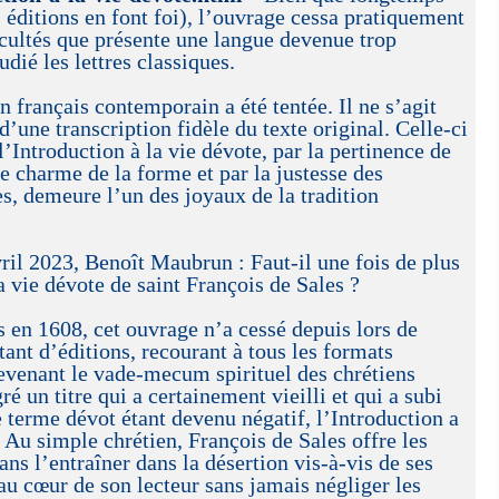
 éditions en font foi), l’ouvrage cessa pratiquement
ficultés que présente une langue devenue trop
udié les lettres classiques.
n français contemporain a été tentée. Il ne s’agit
’une transcription fidèle du texte original. Celle-ci
’Introduction à la vie dévote, par la pertinence de
le charme de la forme et par la justesse des
s, demeure l’un des joyaux de la tradition
023, Benoît Maubrun : Faut-il une fois de plus
a vie dévote de saint François de Sales ?
s en 1608, cet ouvrage n’a cessé depuis lors de
nt d’éditions, recourant à tous les formats
devenant le vade-mecum spirituel des chrétiens
 un titre qui a certainement vieilli et qui a subi
e terme dévot étant devenu négatif, l’Introduction a
. Au simple chrétien, François de Sales offre les
ns l’entraîner dans la désertion vis-à-vis de ses
 au cœur de son lecteur sans jamais négliger les