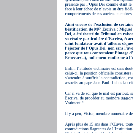
présenté par l’Opus Dei comme étant le 
face à leur échec de n’avoir su être fidèl
comportements de ces anciens membres
Ainsi encore de l’exclusion de certain
gr
béatification de M
Escriva : Miguel
Dei, a été écarté du Tribunal en rais
secrétaire particulière d’Escriva, éca
saint fondateur avait d’ailleurs séqu
l’éjecter de l’Opus Dei, non sans l’avo
parce que tous contestaient l’image d’
Echevarria), nullement conforme à l’e
Enfin, l’attitude victimaire est sans dou
celui-ci, la position officielle consister
s’attendre à souffrir la contradiction, c
associés au pape Jean-Paul II dans la cri
Car il va de soi que le mal est partout,
Escriva, de procéder au moindre
aggior
Vraiment ?
Il y a peu, Victor, membre numéraire de
Après plus de 15 ans dans l’Œuvre, toute 
contradictions flagrantes de l’Institution