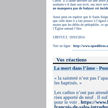
Christ. Il a laissé derrière lui une lettr
souhaite-t-il dans son écrit,
ma mort serv
ne manquera pas de balayer cet incid
Aussi peut-on espérer que le Saint-Sièg
que celle dont il a fait preuve à l’égard
moins que les délits de pédophilie, ce qu
l’Église entend l’être.
UBIVULT, 10/03/2014
Voir en ligne :
http://www.opuslibros.o
Vos réactions
La mort dans l’âme - Pour
« la sainteté n’est pas l’ap
les baptisés. »
Les cathos n’ont pas attend
rien apporté de neuf . Il suf
pour le voir .
https://www.l
francois-de-sales-introdu