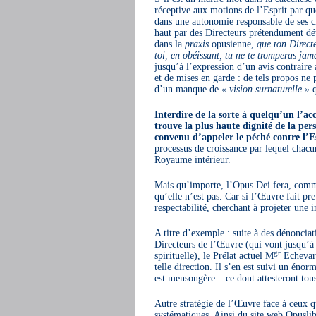
réceptive aux motions de l’Esprit par quo
dans une autonomie responsable de ses ch
haut par des Directeurs prétendument dé
dans la
praxis
opusienne,
que ton Directe
toi, en obéissant, tu ne te tromperas jama
jusqu’à l’expression d’un avis contraire 
et de mises en garde : de tels propos ne 
d’un manque de
« vision surnaturelle »
q
Interdire de la sorte à quelqu’un l’ac
trouve la plus haute dignité de la per
convenu d’appeler le péché contre l’E
processus de croissance par lequel chacun
Royaume intérieur.
Mais qu’importe, l’Opus Dei fera, comme 
qu’elle n’est pas. Car si l’Œuvre fait pre
respectabilité, cherchant à projeter une 
A titre d’exemple : suite à des dénonciat
Directeurs de l’Œuvre (qui vont jusqu’à r
gr
spirituelle), le Prélat actuel M
Echevarr
telle direction. Il s’en est suivi un énor
est mensongère – ce dont attesteront tous
Autre stratégie de l’Œuvre face à ceux qu
systématiques. Ainsi du site web Opusli