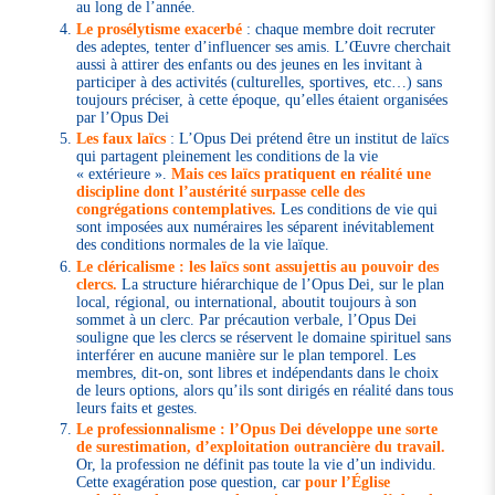
au long de l’année.
Le prosélytisme exacerbé
: chaque membre doit recruter
des adeptes, tenter d’influencer ses amis. L’Œuvre cherchait
aussi à attirer des enfants ou des jeunes en les invitant à
participer à des activités (culturelles, sportives, etc…) sans
toujours préciser, à cette époque, qu’elles étaient organisées
par l’Opus Dei
Les faux laïcs
: L’Opus Dei prétend être un institut de laïcs
qui partagent pleinement les conditions de la vie
« extérieure ».
Mais ces laïcs pratiquent en réalité une
discipline dont l’austérité surpasse celle des
congrégations contemplatives.
Les conditions de vie qui
sont imposées aux numéraires les séparent inévitablement
des conditions normales de la vie laïque.
Le cléricalisme : les laïcs sont assujettis au pouvoir des
clercs.
La structure hiérarchique de l’Opus Dei, sur le plan
local, régional, ou international, aboutit toujours à son
sommet à un clerc. Par précaution verbale, l’Opus Dei
souligne que les clercs se réservent le domaine spirituel sans
interférer en aucune manière sur le plan temporel. Les
membres, dit-on, sont libres et indépendants dans le choix
de leurs options, alors qu’ils sont dirigés en réalité dans tous
leurs faits et gestes.
Le professionnalisme : l’Opus Dei développe une sorte
de surestimation, d’exploitation outrancière du travail.
Or, la profession ne définit pas toute la vie d’un individu.
Cette exagération pose question, car
pour l’Église