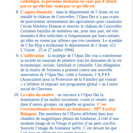
catholique, la personne humaine ne vaut pas d’abord
par ce qu’elle fait, mais par ce qu’elle est.
L’aspect financier
: dans le département de l’Aisne où est
installé le château de Couvrelles, l’Opus Dei n’a pas craint
de ponctionner sérieusement des agriculteurs pour construire
l’école hôtelière Dosnon et rénover le château de Couvrelles.
Certaines familles de membres ont, pour leur part, été très
étonnées d’être sollicitées si fréquemment par leurs enfants
qu’elles ne voient par ailleurs que très rarement. Le scandale
de l’An-Hyp a éclaboussé le département de l’Aisne. (Cf
L’Union : 25 et 27 juillet 1994).
L’infiltration
: la stratégie de l’Opus Dei vise à transformer
la société en essayant de pénétrer tous les domaines de la vie
économique, sociale, familiale et culturelle. Une délégation
de la mairie de Soissons a protesté contre une nouvelle
association de l’Opus Dei, créée à Soissons, l’A.P.P.F.
(Association pour la Protection de la Famille) qui voulait
« s’infiltrer et imposer son programme global » au Centre
social de Chevreux.
Le culte du maître
: on retrouve à l’Opus Dei la
domination d’un maître incontesté, craint et vénéré, que,
dans d’autres groupes, on appelle un gourou.
C’est
gr
l’extraordinaire dévotion au fondateur : M
Escrivà
Balaguer.
Des membres de l’Œuvre affichent dans leur
chambre de magnifiques photos du fondateur, à côté d’une
modeste image de la Vierge et parfois d’un petit crucifix.
Souvent l’image du fondateur suffit. C’est devant lui que
l’on prie en allumant une petite bougie.