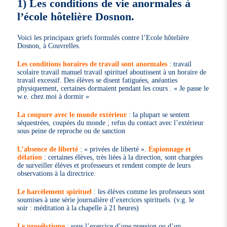
1) Les conditions de vie anormales à
l’école hôtelière Dosnon.
Voici les principaux griefs formulés contre l’Ecole hôtelière
Dosnon, à Couvrelles.
Les conditions horaires de travail sont anormales
: travail
scolaire travail manuel travail spirituel aboutissent à un horaire de
travail excessif. Des élèves se disent fatiguées, anéanties
physiquement, certaines dormaient pendant les cours . « Je passe le
w.e. chez moi à dormir »
La coupure avec le monde extérieur
: la plupart se sentent
séquestrées, coupées du monde ; refus du contact avec l’extérieur
sous peine de reproche ou de sanction
L’absence de liberté
: « privées de liberté ».
Espionnage et
délation
: certaines élèves, très liées à la direction, sont chargées
de surveiller élèves et professeurs et rendent compte de leurs
observations à la directrice.
Le harcèlement spirituel
: les élèves comme les professeurs sont
soumises à une série journalière d’exercices spirituels. (v.g. le
soir : méditation à la chapelle à 21 heures)
Le prosélytisme
: sous l’exercice d’une pression ou d’un