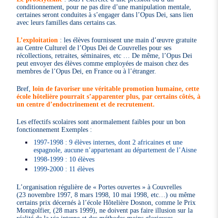
conditionnement, pour ne pas dire d’une manipulation mentale,
certaines seront conduites à s’engager dans l’Opus Dei, sans lien
avec leurs familles dans certains cas.
L’exploitation
: les élèves fournissent une main d’œuvre gratuite
au Centre Culturel de l’Opus Dei de Couvrelles pour ses
récollections, retraites, séminaires, etc … De même, l’Opus Dei
peut envoyer des élèves comme employées de maison chez des
membres de l’Opus Dei, en France ou à l’étranger.
Bref,
loin de favoriser une véritable promotion humaine, cette
école hôtelière pourrait s’apparenter plus, par certains côtés, à
un centre d’endoctrinement et de recrutement.
Les effectifs scolaires sont anormalement faibles pour un bon
fonctionnement Exemples :
1997-1998 : 9 élèves internes, dont 2 africaines et une
espagnole, aucune n’appartenant au département de l’Aisne
1998-1999 : 10 élèves
1999-2000 : 11 élèves
L’organisation régulière de « Portes ouvertes » à Couvrelles
(23 novembre 1997, 8 mars 1998, 10 mai 1998, etc…) ou même
certains prix décernés à l’école Hôtelière Dosnon, comme le Prix
Montgolfier, (28 mars 1999), ne doivent pas faire illusion sur la
réalité de la vie interne et des méthodes moins glorieuses