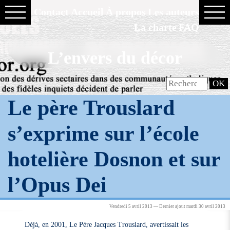
Contact
Accueil
À propos
Les auteurs
La charte
FAQ
L’envers du décor
Le père Trouslard
s’exprime sur l’école
hotelière Dosnon et sur
l’Opus Dei
Vendredi 5 avril 2013 — Dernier ajout mardi 30 avril 2013
Déjà, en 2001, Le Pére Jacques Trouslard, avertissait les