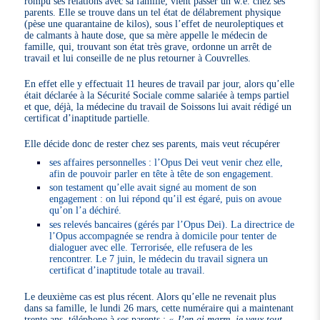
rompu ses relations avec sa famille, vient passer un w.e. chez ses
parents. Elle se trouve dans un tel état de délabrement physique
(pèse une quarantaine de kilos), sous l’effet de neuroleptiques et
de calmants à haute dose, que sa mère appelle le médecin de
famille, qui, trouvant son état très grave, ordonne un arrêt de
travail et lui conseille de ne plus retourner à Couvrelles.
En effet elle y effectuait 11 heures de travail par jour, alors qu’elle
était déclarée à la Sécurité Sociale comme salariée à temps partiel
et que, déjà, la médecine du travail de Soissons lui avait rédigé un
certificat d’inaptitude partielle.
Elle décide donc de rester chez ses parents, mais veut récupérer
ses affaires personnelles : l’Opus Dei veut venir chez elle,
afin de pouvoir parler en tête à tête de son engagement.
son testament qu’elle avait signé au moment de son
engagement : on lui répond qu’il est égaré, puis on avoue
qu’on l’a déchiré.
ses relevés bancaires (gérés par l’Opus Dei). La directrice de
l’Opus accompagnée se rendra à domicile pour tenter de
dialoguer avec elle. Terrorisée, elle refusera de les
rencontrer. Le 7 juin, le médecin du travail signera un
certificat d’inaptitude totale au travail.
Le deuxième cas est plus récent. Alors qu’elle ne revenait plus
dans sa famille, le lundi 26 mars, cette numéraire qui a maintenant
trente ans, téléphone à ses parents :
« J’en ai marre, je veux tout