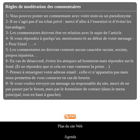
Règles de modération des commentaires
1- Vous pouvez poster un commentaire avec votre nom ou un pseudonyme.
2- Il ne s’agit pas d’un tchat privé : merci d’aller à l’essentiel et d’éviter les
bavardages.
3- Les commentaires doivent être en relation avec le sujet de l’article.
4- Si vous répondez à quelqu’un, mentionnez-le au début de votre message :
« Pour Untel :… »
5- Les commentaires ne doivent contenir aucun caractère raciste, sexiste,
propos injurieux…
6- En cas de désaccord, évitez les attaques ad hominem mais répondez sur le
fond. (Et ne répondez que si cela en vaut vraiment la peine…)
7- Pensez à renseigner votre adresse email : celle-ci n’apparaitra pas mais
nous permettra de vous contacter en cas de besoin.
8- Si vous voulez envoyer un message au responsable du site, merci de ne
pas passer par le forum, mais par le formulaire de contact (dans le menu
principal, tout en haut à gauche).
Plan du site Web
Agenda