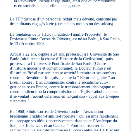
la Révolution libérale et égalitaire, ainsi que du communisme
et du socialisme que celle-ci a engendrée.
La TFP dispose d’un personnel réduit mais dévoué, constitué par
des militants engagés à vie (comme des moines ou des soldats).
Le fondateur de la T.F.P. (Tradition-Famille-Propriété), le
Professeur Plinio Correa de Oliveira, est né au Brésil, à Sao Paulo,
le 13 décembre 1908.
Avocat à 22 ans, député à 24 ans, professeur à l’Université de Sao
Paulo (où il tenait la chaire d’Histoire de la Civilisation), puis
professeur à l’Université Pontificale de Sao Paulo (Chaire
d’histoire moderne et contemporaine), le Docteur Plinio s’est
illustré au Brésil par son intense activité littéraire et ses combats
contre la Révolution française, contre la " Réforme agraire " au
Brésil, contre l’État communiste, contre le socialisme auto-
gestionnaire en France, contre le transbordement idéologique et
contre le silence ou la compromission de l’Église catholique dont
il se voulait l’ardent défenseur en lançant son - appel aux Évêques
silencieux ".
En 1960, Plinio Correa de Oliveira fonde - l’association
brésilienne Tradition-Famille-Propriété " qui essaime rapidement
et - propage ses idéaux successivement dans toute l’Amérique du
Sud, aux Etats-Unis et au Canada ". Pour contrecarrer la
campagne qui s’était déclenchée en Europe contre les T.F.P. et qui