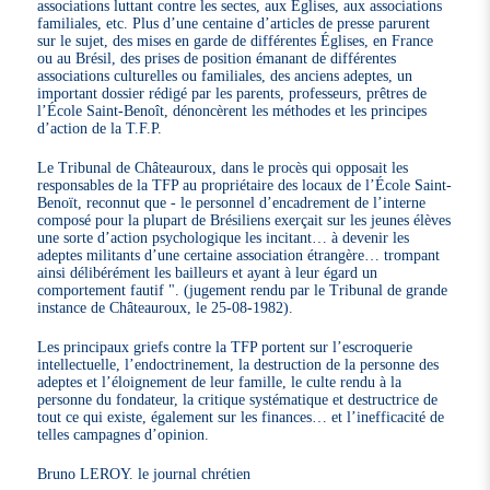
associations luttant contre les sectes, aux Églises, aux associations
familiales, etc. Plus d’une centaine d’articles de presse parurent
sur le sujet, des mises en garde de différentes Églises, en France
ou au Brésil, des prises de position émanant de différentes
associations culturelles ou familiales, des anciens adeptes, un
important dossier rédigé par les parents, professeurs, prêtres de
l’École Saint-Benoît, dénoncèrent les méthodes et les principes
d’action de la T.F.P.
Le Tribunal de Châteauroux, dans le procès qui opposait les
responsables de la TFP au propriétaire des locaux de l’École Saint-
Benoït, reconnut que - le personnel d’encadrement de l’interne
composé pour la plupart de Brésiliens exerçait sur les jeunes élèves
une sorte d’action psychologique les incitant… à devenir les
adeptes militants d’une certaine association étrangère… trompant
ainsi délibérément les bailleurs et ayant à leur égard un
comportement fautif ". (jugement rendu par le Tribunal de grande
instance de Châteauroux, le 25-08-1982).
Les principaux griefs contre la TFP portent sur l’escroquerie
intellectuelle, l’endoctrinement, la destruction de la personne des
adeptes et l’éloignement de leur famille, le culte rendu à la
personne du fondateur, la critique systématique et destructrice de
tout ce qui existe, également sur les finances… et l’inefficacité de
telles campagnes d’opinion.
Bruno LEROY. le journal chrétien