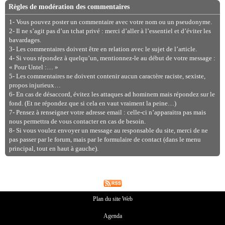
Règles de modération des commentaires
1- Vous pouvez poster un commentaire avec votre nom ou un pseudonyme.
2- Il ne s’agit pas d’un tchat privé : merci d’aller à l’essentiel et d’éviter les
bavardages.
3- Les commentaires doivent être en relation avec le sujet de l’article.
4- Si vous répondez à quelqu’un, mentionnez-le au début de votre message :
« Pour Untel :… »
5- Les commentaires ne doivent contenir aucun caractère raciste, sexiste,
propos injurieux…
6- En cas de désaccord, évitez les attaques ad hominem mais répondez sur le
fond. (Et ne répondez que si cela en vaut vraiment la peine…)
7- Pensez à renseigner votre adresse email : celle-ci n’apparaitra pas mais
nous permettra de vous contacter en cas de besoin.
8- Si vous voulez envoyer un message au responsable du site, merci de ne
pas passer par le forum, mais par le formulaire de contact (dans le menu
principal, tout en haut à gauche).
Plan du site Web
Agenda