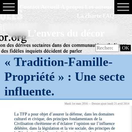
Contact
Accueil
À propos
Les auteurs
La charte
FAQ
L’envers du décor
« Tradition-Famille-
Propriété » : Une secte
influente.
Mardi 1er mars 2016 — Dernier ajout lundi 21 avril 2014
La TFP a pour objet d’assurer la défense, dans les domaines
culturel et civique, des principes fondamentaux de la
Civilisation chrétienne et d’éclairer l’opinion sur l’influence
délétère, dans la législation et la vie sociale, des principes de