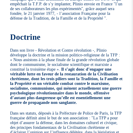
empêchait la T.F.P. de s’y implanter, Plinio envoie en France "l’un
de ses collaborateurs les plus expérimentés", grâce auquel sera
fondée, le 21 janvier 1977, - l’association Française pour la
défense de la Tradition, de la Famille et de la Propriété ".
Doctrine
Dans son livre - Révolution et Contre révolution -, Plinio
développe la doctrine et la mission politico-religieuse de la TFP :
« Nous assistons à la phase finale de la grande révolution globale
dont le communisme, le socialisme scientifique et marxiste a
constitué la troisième étape ».
Il s’agit donc d’engager une
véritable lutte en faveur de la restauration de la Civilisation
chrétienne, dont les trois piliers sont la Tradition, la Famille et
la Propriété et un véritable combat contre le marxisme,
socialisme, communisme, qui mènent actuellement une guerre
psychologique révolutionnaire dans le monde, offensive
d’autant plus dangereuse qu’elle est essentiellement une
guerre de propagande non sanglante.
Dans ses statuts, déposés à la Préfecture de Police de Paris, la TFP
française définit ainsi le but de son association : "La TFP a pour
objet d’assurer la défense, dans les domaines culturel et civique,
des principes fondamentaux de la Civilisation chrétienne et
d’éclairer l’opinion sur l’influence délétère, dans la législation et