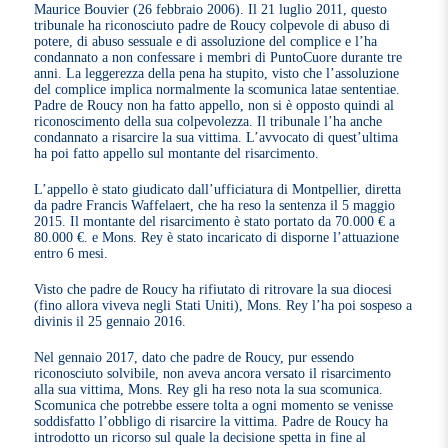
Maurice Bouvier (26 febbraio 2006). Il 21 luglio 2011, questo
tribunale ha riconosciuto padre de Roucy colpevole di abuso di
potere, di abuso sessuale e di assoluzione del complice e l’ha
condannato a non confessare i membri di PuntoCuore durante tre
anni. La leggerezza della pena ha stupito, visto che l’assoluzione
del complice implica normalmente la scomunica latae sententiae.
Padre de Roucy non ha fatto appello, non si è opposto quindi al
riconoscimento della sua colpevolezza. Il tribunale l’ha anche
condannato a risarcire la sua vittima. L’avvocato di quest’ultima
ha poi fatto appello sul montante del risarcimento.
L’appello è stato giudicato dall’ufficiatura di Montpellier, diretta
da padre Francis Waffelaert, che ha reso la sentenza il 5 maggio
2015. Il montante del risarcimento è stato portato da 70.000 € a
80.000 €. e Mons. Rey è stato incaricato di disporne l’attuazione
entro 6 mesi.
Visto che padre de Roucy ha rifiutato di ritrovare la sua diocesi
(fino allora viveva negli Stati Uniti), Mons. Rey l’ha poi sospeso a
divinis il 25 gennaio 2016.
Nel gennaio 2017, dato che padre de Roucy, pur essendo
riconosciuto solvibile, non aveva ancora versato il risarcimento
alla sua vittima, Mons. Rey gli ha reso nota la sua scomunica.
Scomunica che potrebbe essere tolta a ogni momento se venisse
soddisfatto l’obbligo di risarcire la vittima. Padre de Roucy ha
introdotto un ricorso sul quale la decisione spetta in fine al