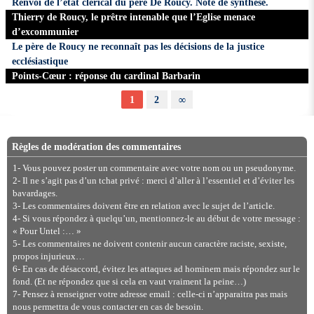
Renvoi de l’état clérical du père De Roucy. Note de synthèse.
Thierry de Roucy, le prêtre intenable que l’Eglise menace
d’excommunier
Le père de Roucy ne reconnaît pas les décisions de la justice
ecclésiastique
Points-Cœur : réponse du cardinal Barbarin
1
2
∞
Règles de modération des commentaires
1- Vous pouvez poster un commentaire avec votre nom ou un pseudonyme.
2- Il ne s’agit pas d’un tchat privé : merci d’aller à l’essentiel et d’éviter les
bavardages.
3- Les commentaires doivent être en relation avec le sujet de l’article.
4- Si vous répondez à quelqu’un, mentionnez-le au début de votre message :
« Pour Untel :… »
5- Les commentaires ne doivent contenir aucun caractère raciste, sexiste,
propos injurieux…
6- En cas de désaccord, évitez les attaques ad hominem mais répondez sur le
fond. (Et ne répondez que si cela en vaut vraiment la peine…)
7- Pensez à renseigner votre adresse email : celle-ci n’apparaitra pas mais
nous permettra de vous contacter en cas de besoin.