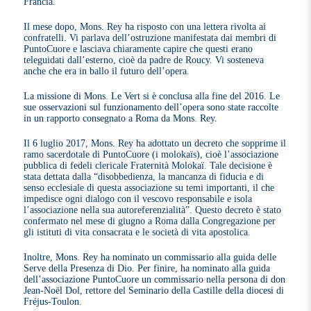
Francia.
Il mese dopo, Mons. Rey ha risposto con una lettera rivolta ai
confratelli. Vi parlava dell’ostruzione manifestata dai membri di
PuntoCuore e lasciava chiaramente capire che questi erano
teleguidati dall’esterno, cioè da padre de Roucy. Vi sosteneva
anche che era in ballo il futuro dell’opera.
La missione di Mons. Le Vert si è conclusa alla fine del 2016. Le
sue osservazioni sul funzionamento dell’opera sono state raccolte
in un rapporto consegnato a Roma da Mons. Rey.
Il 6 luglio 2017, Mons. Rey ha adottato un decreto che sopprime il
ramo sacerdotale di PuntoCuore (i molokaïs), cioè l’associazione
pubblica di fedeli clericale Fraternità Molokaï. Tale decisione è
stata dettata dalla “disobbedienza, la mancanza di fiducia e di
senso ecclesiale di questa associazione su temi importanti, il che
impedisce ogni dialogo con il vescovo responsabile e isola
l’associazione nella sua autoreferenzialità”. Questo decreto è stato
confermato nel mese di giugno a Roma dalla Congregazione per
gli istituti di vita consacrata e le società di vita apostolica.
Inoltre, Mons. Rey ha nominato un commissario alla guida delle
Serve della Presenza di Dio. Per finire, ha nominato alla guida
dell’associazione PuntoCuore un commissario nella persona di don
Jean-Noël Dol, rettore del Seminario della Castille della diocesi di
Fréjus-Toulon.