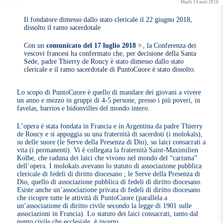
Mardi 14 août 2018
Il fondatore dimesso dallo stato clericale il 22 giugno 2018,
dissolto il ramo sacerdotale
Con un
comunicato del 17 luglio 2018
, la Conferenza dei
vescovi francesi ha confermato che, per decisione della Santa
Sede, padre Thierry de Roucy è stato dimesso dallo stato
clericale e il ramo sacerdotale di PuntoCuore è stato dissolto.
Lo scopo di PuntoCuore è quello di mandare dei giovani a vivere
un anno e mezzo in gruppi di 4-5 persone, presso i più poveri, in
favelas, barrios e bidonvilles del mondo intero.
L’opera è stata fondata in Francia e in Argentina da padre Thierry
de Roucy e si appoggia su una fraternità di sacerdoti (i molokaïs),
su delle suore (le Serve della Presenza di Dio), su laici consacrati a
vita (i permanenti). Vi è collegata la fraternità Saint-Maximilien
Kolbe, che raduna dei laici che vivono nel mondo del “carisma”
dell’opera. I molokaïs avevano lo statuto di associazione pubblica
clericale di fedeli di diritto diocesano ; le Serve della Presenza di
Dio, quello di associazione pubblica di fedeli di diritto diocesano.
Esiste anche un’associazione privata di fedeli di diritto diocesano
che ricopre tutte le attività di PuntoCuore (parallela a
un’associazione di diritto civile secondo la legge di 1901 sulle
associazioni in Francia). Lo statuto dei laici consacrati, tanto dal
punto civile che ecclesiale, è incerto.