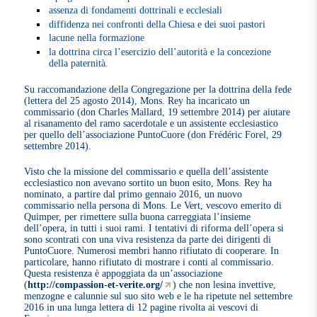
assenza di fondamenti dottrinali e ecclesiali
diffidenza nei confronti della Chiesa e dei suoi pastori
lacune nella formazione
la dottrina circa l’esercizio dell’autorità e la concezione
della paternità.
Su raccomandazione della Congregazione per la dottrina della fede
(lettera del 25 agosto 2014), Mons. Rey ha incaricato un
commissario (don Charles Mallard, 19 settembre 2014) per aiutare
al risanamento del ramo sacerdotale e un assistente ecclesiastico
per quello dell’associazione PuntoCuore (don Frédéric Forel, 29
settembre 2014).
Visto che la missione del commissario e quella dell’assistente
ecclesiastico non avevano sortito un buon esito, Mons. Rey ha
nominato, a partire dal primo gennaio 2016, un nuovo
commissario nella persona di Mons. Le Vert, vescovo emerito di
Quimper, per rimettere sulla buona carreggiata l’insieme
dell’opera, in tutti i suoi rami. I tentativi di riforma dell’opera si
sono scontrati con una viva resistenza da parte dei dirigenti di
PuntoCuore. Numerosi membri hanno rifiutato di cooperare. In
particolare, hanno rifiutato di mostrare i conti al commissario.
Questa resistenza è appoggiata da un’associazione
(
http://compassion-et-verite.org/
) che non lesina invettive,
menzogne e calunnie sul suo sito web e le ha ripetute nel settembre
2016 in una lunga lettera di 12 pagine rivolta ai vescovi di