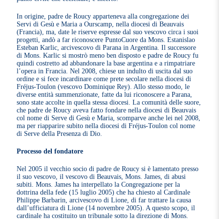
In origine, padre de Roucy apparteneva alla congregazione dei
Servi di Gesù e Maria a Ourscamp, nella diocesi di Beauvais
(Francia), ma, date le riserve espresse dal suo vescovo circa i suoi
progetti, andò a far riconoscere PuntoCuore da Mons. Estanislao
Esteban Karlic, arcivescovo di Parana in Argentina. Il successore
di Mons. Karlic si mostrò meno ben disposto e padre de Roucy fu
quindi costretto ad abbandonare la base argentina e a rimpatriare
l’opera in Francia. Nel 2008, chiese un indulto di uscita dal suo
ordine e si fece incardinare come prete secolare nella diocesi di
Fréjus-Toulon (vescovo Dominique Rey). Allo stesso modo, le
diverse entità summenzionate, fatte da lui riconoscere a Parana,
sono state accolte in quella stessa diocesi. La comunità delle suore,
che padre de Roucy aveva fatto fondare nella diocesi di Beauvais
col nome di Serve di Gesù e Maria, scomparve anche lei nel 2008,
ma per riapparire subito nella diocesi di Fréjus-Toulon col nome
di Serve della Presenza di Dio.
Processo del fondatore
Nel 2005 il vecchio socio di padre de Roucy si è lamentato presso
il suo vescovo, il vescovo di Beauvais, Mons. James, di abusi
subiti. Mons. James ha interpellato la Congregazione per la
dottrina della fede (15 luglio 2005) che ha chiesto al Cardinale
Philippe Barbarin, arcivescovo di Lione, di far trattare la causa
dall’ufficiatura di Lione (14 novembre 2005). A questo scopo, il
cardinale ha costituito un tribunale sotto la direzione di Mons.