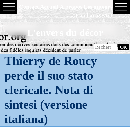
Contact
Accueil
À propos
Les auteurs
La charte
FAQ
L’envers du décor
Thierry de Roucy
perde il suo stato
clericale. Nota di
sintesi (versione
italiana)