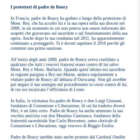
I protettori di padre de Roucy
In Francia, padre de Roucy ha goduto a lungo della protezione di
Mons. Rey, che ha accolto lui e la sua opera nella sua diocesi nel
2008, in un momento in cui non poteva non essere informato dei
sospetti che gravavano sul sacerdote e sul funzionamento della sua
opera. Anche dopo la sua condanna nel 2011, ha apparentemente
continuato a proteggerlo. Si è dovuti aspettare il 2016 perché gli
commini una prima sanzione.
All’inizio degli anni 2000, padre de Roucy aveva confidato a
qualcuno che tutti i vescovi francesi erano contro di lui salvo
Mons. Rey e Mons. Barbarin. Quando quest’ultimo era sacerdote
in regione parigina a Bry-sur-Marne, andava regolarmente a
visitare padre de Roucy all’abbazia d’Ourscamp. Non gli avrebbe
poi negato il suo sostegno nel procedimento in corso contro di lui,
di cui era incaricata l’ufficiatura di Lione.
In Italia, la vicinanza fra padre de Roucy e don Luigi Giussani,
fondatore di Comunione e Liberazione, di cui ha tradotto diversi
libri, è un fatto certo. Padre de Roucy ha anche ammesso la sua
vecchia amicizia con don Massimo Camisasca, fondatore della
fraternità sacerdotale San Carlo Borromeo, ramo clericale di
Comunione e Liberazione, oggi vescovo di Reggio Emilia.
Padre de Roucy sarebbe stato anche protetto dal Cardinal Ouellet