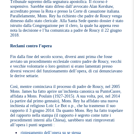
Tribunale supremo della segnatura apostolica. Il ricorso è
sospensivo. Sarebbe stato difeso dall’avvocato Alan Kershaw,
accreditato presso la Rota e presso la Corte di cassazione italiana.
Parallelamente, Mons. Rey ha richiesto che padre de Roucy venga
dimesso dallo stato clericale. Alla Santa Sede questo dossier è stato
istruito dalla Congregazione per il clero, la quale ha appena reso
nota la decisione e l’ha comunicata a padre de Roucy il 22 giugno
2018.
Reclami contro l’opera
Fin dalla fine del secolo scorso, diversi anni prima che fosse
avviato un procedimento ecclesiale contro padre de Roucy, vecchi
e vecchie volontarie o loro genitori si erano lamentati presso
diversi vescovi del funzionamento dell’opera, di cui denunciavano
le derive settarie.
Così, mentre cominciava il processo di padre de Roucy, nel 2005
Mons. James ha fatto aprire un’inchiesta canonica su PuntoCuore,
affidata a Mons. Poulain (1927-2015). A sua volta, poi, nel 2014
(a partire dal primo gennaio), Mons. Rey ha affidato una nuova
inchiesta al religioso Loïc Le Bot o.p., che ha trasmesso il suo
rapporto il 3 giugno 2014. Da quanto Mons. Rey ha fatto trapelare
del rapporto nella stampa (il rapporto è segreto come tutte i
procedimenti interni alla Chiesa), sarebbero stati rimproverati
all’opera i punti seguenti :
ripiegamento dell’opera su se stessa