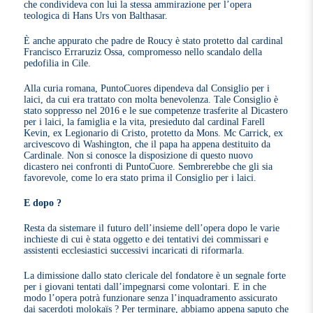
che condivideva con lui la stessa ammirazione per l’opera
teologica di Hans Urs von Balthasar.
È anche appurato che padre de Roucy è stato protetto dal cardinal
Francisco Erraruziz Ossa, compromesso nello scandalo della
pedofilia in Cile.
Alla curia romana, PuntoCuores dipendeva dal Consiglio per i
laici, da cui era trattato con molta benevolenza. Tale Consiglio è
stato soppresso nel 2016 e le sue competenze trasferite al Dicastero
per i laici, la famiglia e la vita, presieduto dal cardinal Farell
Kevin, ex Legionario di Cristo, protetto da Mons. Mc Carrick, ex
arcivescovo di Washington, che il papa ha appena destituito da
Cardinale. Non si conosce la disposizione di questo nuovo
dicastero nei confronti di PuntoCuore. Sembrerebbe che gli sia
favorevole, come lo era stato prima il Consiglio per i laici.
E dopo ?
Resta da sistemare il futuro dell’insieme dell’opera dopo le varie
inchieste di cui è stata oggetto e dei tentativi dei commissari e
assistenti ecclesiastici successivi incaricati di riformarla.
La dimissione dallo stato clericale del fondatore è un segnale forte
per i giovani tentati dall’impegnarsi come volontari. E in che
modo l’opera potrà funzionare senza l’inquadramento assicurato
dai sacerdoti molokaïs ? Per terminare, abbiamo appena saputo che