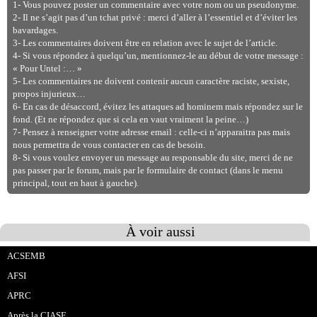
1- Vous pouvez poster un commentaire avec votre nom ou un pseudonyme.
2- Il ne s’agit pas d’un tchat privé : merci d’aller à l’essentiel et d’éviter les
bavardages.
3- Les commentaires doivent être en relation avec le sujet de l’article.
4- Si vous répondez à quelqu’un, mentionnez-le au début de votre message :
« Pour Untel :… »
5- Les commentaires ne doivent contenir aucun caractère raciste, sexiste,
propos injurieux…
6- En cas de désaccord, évitez les attaques ad hominem mais répondez sur le
fond. (Et ne répondez que si cela en vaut vraiment la peine…)
7- Pensez à renseigner votre adresse email : celle-ci n’apparaitra pas mais
nous permettra de vous contacter en cas de besoin.
8- Si vous voulez envoyer un message au responsable du site, merci de ne
pas passer par le forum, mais par le formulaire de contact (dans le menu
principal, tout en haut à gauche).
À voir aussi
ACSEMB
AFSI
APRC
Après la CIASE