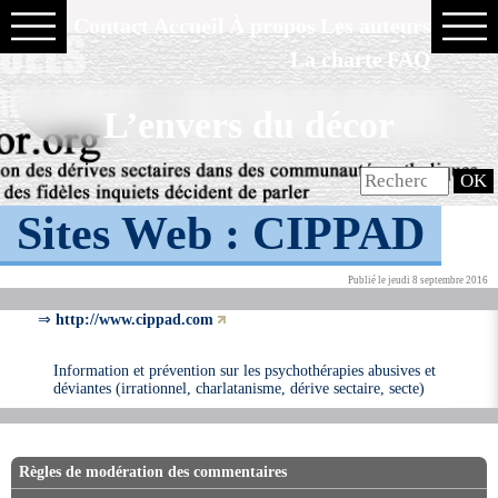
Contact
Accueil
À propos
Les auteurs
La charte
FAQ
L’envers du décor
Sites Web :
CIPPAD
Publié le jeudi 8 septembre 2016
⇒
http://www.cippad.com
Information et prévention sur les psychothérapies abusives et
déviantes (irrationnel, charlatanisme, dérive sectaire, secte)
Règles de modération des commentaires