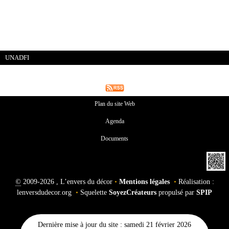
UNADFI
Plan du site Web
Agenda
Documents
©
2009-2026 , L’envers du décor
•
Mentions légales
•
Réalisation :
lenversdudecor.org
•
Squelette
SoyezCréateurs
propulsé par
SPIP
Dernière mise à jour du site : samedi 21 février 2026