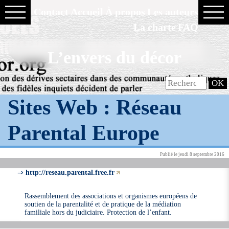
Contact
Accueil
À propos
Les auteurs
La charte
FAQ
L’envers du décor
Sites Web :
Réseau
Parental Europe
Publié le jeudi 8 septembre 2016
⇒
http://reseau.parental.free.fr
Rassemblement des associations et organismes européens de
soutien de la parentalité et de pratique de la médiation
familiale hors du judiciaire. Protection de l’enfant.