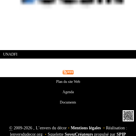
UNADFI
Plan du site Web
Agenda
Documents
©
2009-2026 , L’envers du décor
•
Mentions légales
•
Réalisation :
lenversdudecor.org
•
Squelette
SoyezCréateurs
propulsé par
SPIP