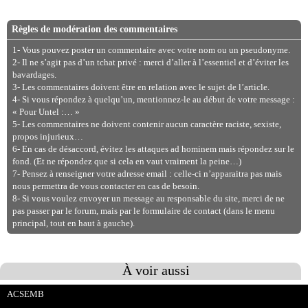
Règles de modération des commentaires
1- Vous pouvez poster un commentaire avec votre nom ou un pseudonyme.
2- Il ne s’agit pas d’un tchat privé : merci d’aller à l’essentiel et d’éviter les
bavardages.
3- Les commentaires doivent être en relation avec le sujet de l’article.
4- Si vous répondez à quelqu’un, mentionnez-le au début de votre message :
« Pour Untel :… »
5- Les commentaires ne doivent contenir aucun caractère raciste, sexiste,
propos injurieux…
6- En cas de désaccord, évitez les attaques ad hominem mais répondez sur le
fond. (Et ne répondez que si cela en vaut vraiment la peine…)
7- Pensez à renseigner votre adresse email : celle-ci n’apparaitra pas mais
nous permettra de vous contacter en cas de besoin.
8- Si vous voulez envoyer un message au responsable du site, merci de ne
pas passer par le forum, mais par le formulaire de contact (dans le menu
principal, tout en haut à gauche).
À voir aussi
ACSEMB