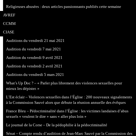
Religieuses abusées : deux articles passionnants publiés cette semaine
AVREF
CCMM
CIASE
Auditions du vendredi 21 mai 2021
Audition du vendredi 7 mai 2021
Audition du vendredi 9 avril 2021
Audition du vendredi 2 avril 2021
Auditions du vendredi 5 mars 2021
What’s Up Doc ? – « Parler plus librement des violences sexuelles pour
mieux les dépister. »
L’Est éclair – Violences sexuelles dans l’Église : 200 nouveaux signalements
à la Commission Sauvé alors que débute la réunion annuelle des évêques
France Bleu – Pédocriminalité dans l’Église : les victimes landaises d’abus
sexuels « veulent le dire » sans « aller plus loin »
Le journal de la Corse – De la pédophilie à la pédocriminalité
Sénat – Compte rendu d’audition de Jean-Marc Sauvé par la Commission des